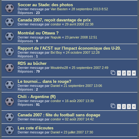
Soccer au Stade: des photos
Dernier message par
Van Basten
«
28 septembre 2013 8:52
Réponses :
23
Canada 2007, reçoit davantage de prix
Dernier message par
condor
«
29 avril 2008 22:38
Montréal ou Ottawa ?
Dernier message par
Napule
«
23 janvier 2008 12:51
Réponses :
9
Rapport de l'ACST sur l'Impact économique des U-20.
Dernier message par
Bxl Boy
«
24 octobre 2007 12:28
Réponses :
1
RDS au bûcher
Dernier message par
Moutinho28
«
25 septembre 2007 2:49
Réponses :
79
1
2
3
4
Le tournoi... dans le rouge?
Dernier message par
Daniel
«
21 septembre 2007 13:06
Réponses :
2
Chili - Argentine (R)
Dernier message par
condor
«
16 août 2007 13:39
Réponses :
91
1
2
3
4
Canada 2007 : fête du football sans dopage
Dernier message par
condor
«
02 août 2007 14:42
Les cote d'écoutes
Dernier message par
Daniel
«
23 juillet 2007 17:30