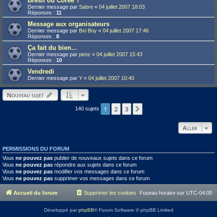
Brésil ou Corée ?
Dernier message par
Sabre
«
04 juillet 2007 18:03
Réponses :
11
Message aux organisateurs
Dernier message par
Bxl Boy
«
04 juillet 2007 17:46
Réponses :
8
Ça fait du bien...
Dernier message par
penz
«
04 juillet 2007 15:43
Réponses :
10
Vendredi
Dernier message par
Y
«
04 juillet 2007 10:40
Nouveau sujet
1
2
3
Suivant
140 sujets
Aller
PERMISSIONS DU FORUM
Vous
ne pouvez pas
publier de nouveaux sujets dans ce forum
Vous
ne pouvez pas
répondre aux sujets dans ce forum
Vous
ne pouvez pas
modifier vos messages dans ce forum
Vous
ne pouvez pas
supprimer vos messages dans ce forum
Accueil du forum
Supprimer les cookies
Fuseau horaire sur
UTC-04:00
Développé par
phpBB
® Forum Software © phpBB Limited