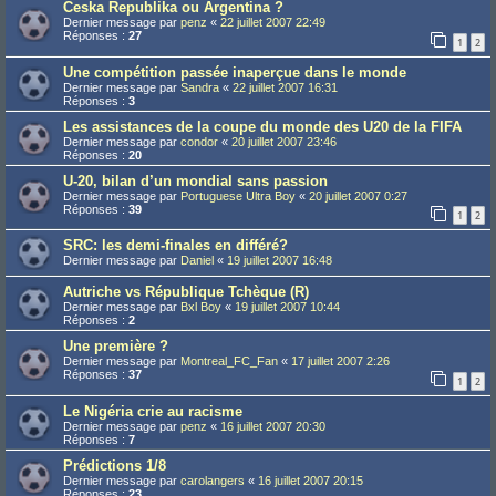
Ceska Republika ou Argentina ?
Dernier message par
penz
«
22 juillet 2007 22:49
Réponses :
27
1
2
Une compétition passée inaperçue dans le monde
Dernier message par
Sandra
«
22 juillet 2007 16:31
Réponses :
3
Les assistances de la coupe du monde des U20 de la FIFA
Dernier message par
condor
«
20 juillet 2007 23:46
Réponses :
20
U-20, bilan d’un mondial sans passion
Dernier message par
Portuguese Ultra Boy
«
20 juillet 2007 0:27
Réponses :
39
1
2
SRC: les demi-finales en différé?
Dernier message par
Daniel
«
19 juillet 2007 16:48
Autriche vs République Tchèque (R)
Dernier message par
Bxl Boy
«
19 juillet 2007 10:44
Réponses :
2
Une première ?
Dernier message par
Montreal_FC_Fan
«
17 juillet 2007 2:26
Réponses :
37
1
2
Le Nigéria crie au racisme
Dernier message par
penz
«
16 juillet 2007 20:30
Réponses :
7
Prédictions 1/8
Dernier message par
carolangers
«
16 juillet 2007 20:15
Réponses :
23