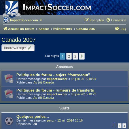
ImpactSoccer.com
Inscription
Connexion
Accueil du forum
Soccer
Évènements
Canada 2007
FAQ
Canada 2007
Nouveau sujet
1
2
3
Suivant
140 sujets
Annonces
Politiques du forum - sujets “fourre-tout”
Dernier message par
impactsoccer
«
18 juin 2015 10:24
Publié dans
Au (ô) Canada
Politiques du forum - rumeurs de transferts
Dernier message par
impactsoccer
«
18 juin 2015 10:23
Publié dans
Au (ô) Canada
Sujets
Quelques perles...
Dernier message par
penz
«
12 juin 2014 15:16
Réponses :
28
1
2