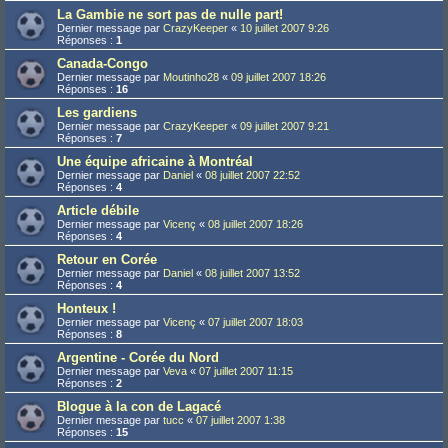
La Gambie ne sort pas de nulle part!
Dernier message par
CrazyKeeper
«
10 juillet 2007 9:26
Réponses :
1
Canada-Congo
Dernier message par
Moutinho28
«
09 juillet 2007 18:26
Réponses :
16
Les gardiens
Dernier message par
CrazyKeeper
«
09 juillet 2007 9:21
Réponses :
7
Une équipe africaine à Montréal
Dernier message par
Daniel
«
08 juillet 2007 22:52
Réponses :
4
Article débile
Dernier message par
Vicenç
«
08 juillet 2007 18:26
Réponses :
4
Retour en Corée
Dernier message par
Daniel
«
08 juillet 2007 13:52
Réponses :
4
Honteux !
Dernier message par
Vicenç
«
07 juillet 2007 18:03
Réponses :
8
Argentine - Corée du Nord
Dernier message par
Veva
«
07 juillet 2007 11:15
Réponses :
2
Blogue à la con de Lagacé
Dernier message par
tucc
«
07 juillet 2007 1:38
Réponses :
15