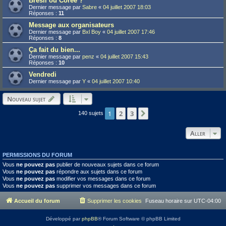
Brésil ou Corée ?
Dernier message par
Sabre
«
04 juillet 2007 18:03
Réponses :
11
Message aux organisateurs
Dernier message par
Bxl Boy
«
04 juillet 2007 17:46
Réponses :
8
Ça fait du bien...
Dernier message par
penz
«
04 juillet 2007 15:43
Réponses :
10
Vendredi
Dernier message par
Y
«
04 juillet 2007 10:40
Nouveau sujet
1
2
3
Suivant
140 sujets
Aller
PERMISSIONS DU FORUM
Vous
ne pouvez pas
publier de nouveaux sujets dans ce forum
Vous
ne pouvez pas
répondre aux sujets dans ce forum
Vous
ne pouvez pas
modifier vos messages dans ce forum
Vous
ne pouvez pas
supprimer vos messages dans ce forum
Accueil du forum
Supprimer les cookies
Fuseau horaire sur
UTC-04:00
Développé par
phpBB
® Forum Software © phpBB Limited