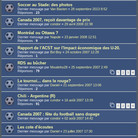
Soccer au Stade: des photos
Dernier message par
Van Basten
«
28 septembre 2013 8:52
Réponses :
23
Canada 2007, reçoit davantage de prix
Dernier message par
condor
«
29 avril 2008 22:38
Montréal ou Ottawa ?
Dernier message par
Napule
«
23 janvier 2008 12:51
Réponses :
9
Rapport de l'ACST sur l'Impact économique des U-20.
Dernier message par
Bxl Boy
«
24 octobre 2007 12:28
Réponses :
1
RDS au bûcher
Dernier message par
Moutinho28
«
25 septembre 2007 2:49
Réponses :
79
1
2
3
4
Le tournoi... dans le rouge?
Dernier message par
Daniel
«
21 septembre 2007 13:06
Réponses :
2
Chili - Argentine (R)
Dernier message par
condor
«
16 août 2007 13:39
Réponses :
91
1
2
3
4
Canada 2007 : fête du football sans dopage
Dernier message par
condor
«
02 août 2007 14:42
Les cote d'écoutes
Dernier message par
Daniel
«
23 juillet 2007 17:30