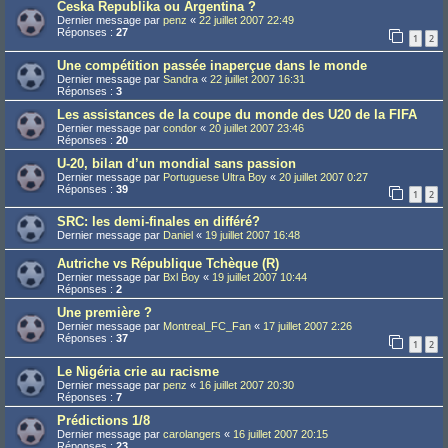
Ceska Republika ou Argentina ?
Dernier message par
penz
«
22 juillet 2007 22:49
Réponses :
27
1
2
Une compétition passée inaperçue dans le monde
Dernier message par
Sandra
«
22 juillet 2007 16:31
Réponses :
3
Les assistances de la coupe du monde des U20 de la FIFA
Dernier message par
condor
«
20 juillet 2007 23:46
Réponses :
20
U-20, bilan d’un mondial sans passion
Dernier message par
Portuguese Ultra Boy
«
20 juillet 2007 0:27
Réponses :
39
1
2
SRC: les demi-finales en différé?
Dernier message par
Daniel
«
19 juillet 2007 16:48
Autriche vs République Tchèque (R)
Dernier message par
Bxl Boy
«
19 juillet 2007 10:44
Réponses :
2
Une première ?
Dernier message par
Montreal_FC_Fan
«
17 juillet 2007 2:26
Réponses :
37
1
2
Le Nigéria crie au racisme
Dernier message par
penz
«
16 juillet 2007 20:30
Réponses :
7
Prédictions 1/8
Dernier message par
carolangers
«
16 juillet 2007 20:15
Réponses :
23