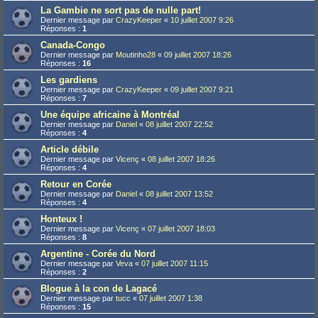
La Gambie ne sort pas de nulle part!
Dernier message par
CrazyKeeper
«
10 juillet 2007 9:26
Réponses :
1
Canada-Congo
Dernier message par
Moutinho28
«
09 juillet 2007 18:26
Réponses :
16
Les gardiens
Dernier message par
CrazyKeeper
«
09 juillet 2007 9:21
Réponses :
7
Une équipe africaine à Montréal
Dernier message par
Daniel
«
08 juillet 2007 22:52
Réponses :
4
Article débile
Dernier message par
Vicenç
«
08 juillet 2007 18:26
Réponses :
4
Retour en Corée
Dernier message par
Daniel
«
08 juillet 2007 13:52
Réponses :
4
Honteux !
Dernier message par
Vicenç
«
07 juillet 2007 18:03
Réponses :
8
Argentine - Corée du Nord
Dernier message par
Veva
«
07 juillet 2007 11:15
Réponses :
2
Blogue à la con de Lagacé
Dernier message par
tucc
«
07 juillet 2007 1:38
Réponses :
15