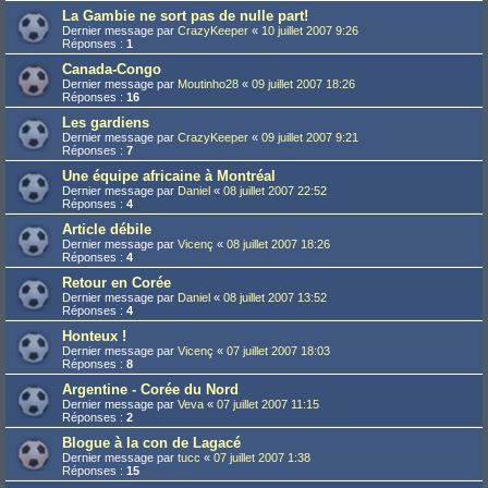
La Gambie ne sort pas de nulle part!
Dernier message par
CrazyKeeper
«
10 juillet 2007 9:26
Réponses :
1
Canada-Congo
Dernier message par
Moutinho28
«
09 juillet 2007 18:26
Réponses :
16
Les gardiens
Dernier message par
CrazyKeeper
«
09 juillet 2007 9:21
Réponses :
7
Une équipe africaine à Montréal
Dernier message par
Daniel
«
08 juillet 2007 22:52
Réponses :
4
Article débile
Dernier message par
Vicenç
«
08 juillet 2007 18:26
Réponses :
4
Retour en Corée
Dernier message par
Daniel
«
08 juillet 2007 13:52
Réponses :
4
Honteux !
Dernier message par
Vicenç
«
07 juillet 2007 18:03
Réponses :
8
Argentine - Corée du Nord
Dernier message par
Veva
«
07 juillet 2007 11:15
Réponses :
2
Blogue à la con de Lagacé
Dernier message par
tucc
«
07 juillet 2007 1:38
Réponses :
15