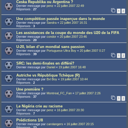
Ceska Republika ou Argentina ?
Dernier message par
penz
«
22 juillet 2007 22:49
Réponses :
27
1
2
Une compétition passée inaperçue dans le monde
Dernier message par
Sandra
«
22 juillet 2007 16:31
Réponses :
3
Les assistances de la coupe du monde des U20 de la FIFA
Dernier message par
condor
«
20 juillet 2007 23:46
Réponses :
20
U-20, bilan d’un mondial sans passion
Dernier message par
Portuguese Ultra Boy
«
20 juillet 2007 0:27
Réponses :
39
1
2
SRC: les demi-finales en différé?
Dernier message par
Daniel
«
19 juillet 2007 16:48
Autriche vs République Tchèque (R)
Dernier message par
Bxl Boy
«
19 juillet 2007 10:44
Réponses :
2
Une première ?
Dernier message par
Montreal_FC_Fan
«
17 juillet 2007 2:26
Réponses :
37
1
2
Le Nigéria crie au racisme
Dernier message par
penz
«
16 juillet 2007 20:30
Réponses :
7
Prédictions 1/8
Dernier message par
carolangers
«
16 juillet 2007 20:15
Réponses :
23