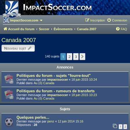
ImpactSoccer.com
Inscription
Connexion
Accueil du forum
Soccer
Évènements
Canada 2007
FAQ
Canada 2007
Nouveau sujet
1
2
3
Suivant
140 sujets
Annonces
Politiques du forum - sujets “fourre-tout”
Dernier message par
impactsoccer
«
18 juin 2015 10:24
Publié dans
Au (ô) Canada
Politiques du forum - rumeurs de transferts
Dernier message par
impactsoccer
«
18 juin 2015 10:23
Publié dans
Au (ô) Canada
Sujets
Quelques perles...
Dernier message par
penz
«
12 juin 2014 15:16
Réponses :
28
1
2