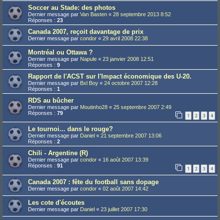
Soccer au Stade: des photos
Dernier message par
Van Basten
«
28 septembre 2013 8:52
Réponses :
23
Canada 2007, reçoit davantage de prix
Dernier message par
condor
«
29 avril 2008 22:38
Montréal ou Ottawa ?
Dernier message par
Napule
«
23 janvier 2008 12:51
Réponses :
9
Rapport de l'ACST sur l'Impact économique des U-20.
Dernier message par
Bxl Boy
«
24 octobre 2007 12:28
Réponses :
1
RDS au bûcher
Dernier message par
Moutinho28
«
25 septembre 2007 2:49
Réponses :
79
1
2
3
4
Le tournoi... dans le rouge?
Dernier message par
Daniel
«
21 septembre 2007 13:06
Réponses :
2
Chili - Argentine (R)
Dernier message par
condor
«
16 août 2007 13:39
Réponses :
91
1
2
3
4
Canada 2007 : fête du football sans dopage
Dernier message par
condor
«
02 août 2007 14:42
Les cote d'écoutes
Dernier message par
Daniel
«
23 juillet 2007 17:30