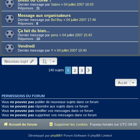
Brésil ou Corée ?
Dernier message par
Sabre
«
04 juillet 2007 18:03
Réponses :
11
Message aux organisateurs
Dernier message par
Bxl Boy
«
04 juillet 2007 17:46
Réponses :
8
Ça fait du bien...
Dernier message par
penz
«
04 juillet 2007 15:43
Réponses :
10
Vendredi
Dernier message par
Y
«
04 juillet 2007 10:40
Nouveau sujet
1
2
3
Suivant
140 sujets
Aller
PERMISSIONS DU FORUM
Vous
ne pouvez pas
publier de nouveaux sujets dans ce forum
Vous
ne pouvez pas
répondre aux sujets dans ce forum
Vous
ne pouvez pas
modifier vos messages dans ce forum
Vous
ne pouvez pas
supprimer vos messages dans ce forum
Accueil du forum
Supprimer les cookies
Fuseau horaire sur
UTC-04:00
Développé par
phpBB
® Forum Software © phpBB Limited