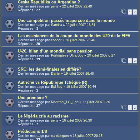
Ceska Republika ou Argentina ?
Dernier message par
penz
«
22 juillet 2007 22:49
Réponses :
27
1
2
Une compétition passée inaperçue dans le monde
Dernier message par
Sandra
«
22 juillet 2007 16:31
Réponses :
3
Les assistances de la coupe du monde des U20 de la FIFA
Dernier message par
condor
«
20 juillet 2007 23:46
Réponses :
20
U-20, bilan d’un mondial sans passion
Dernier message par
Portuguese Ultra Boy
«
20 juillet 2007 0:27
Réponses :
39
1
2
SRC: les demi-finales en différé?
Dernier message par
Daniel
«
19 juillet 2007 16:48
Autriche vs République Tchèque (R)
Dernier message par
Bxl Boy
«
19 juillet 2007 10:44
Réponses :
2
Une première ?
Dernier message par
Montreal_FC_Fan
«
17 juillet 2007 2:26
Réponses :
37
1
2
Le Nigéria crie au racisme
Dernier message par
penz
«
16 juillet 2007 20:30
Réponses :
7
Prédictions 1/8
Dernier message par
carolangers
«
16 juillet 2007 20:15
Réponses :
23