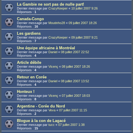
La Gambie ne sort pas de nulle part!
Dernier message par
CrazyKeeper
«
10 juillet 2007 9:26
Réponses :
1
Canada-Congo
Dernier message par
Moutinho28
«
09 juillet 2007 18:26
Réponses :
16
Les gardiens
Dernier message par
CrazyKeeper
«
09 juillet 2007 9:21
Réponses :
7
Une équipe africaine à Montréal
Dernier message par
Daniel
«
08 juillet 2007 22:52
Réponses :
4
Article débile
Dernier message par
Vicenç
«
08 juillet 2007 18:26
Réponses :
4
Retour en Corée
Dernier message par
Daniel
«
08 juillet 2007 13:52
Réponses :
4
Honteux !
Dernier message par
Vicenç
«
07 juillet 2007 18:03
Réponses :
8
Argentine - Corée du Nord
Dernier message par
Veva
«
07 juillet 2007 11:15
Réponses :
2
Blogue à la con de Lagacé
Dernier message par
tucc
«
07 juillet 2007 1:38
Réponses :
15