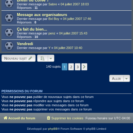
Brésil ou Corée ?
Dernier message par
Sabre
«
04 juillet 2007 18:03
Réponses :
11
Message aux organisateurs
Dernier message par
Bxl Boy
«
04 juillet 2007 17:46
Réponses :
8
Ça fait du bien...
Dernier message par
penz
«
04 juillet 2007 15:43
Réponses :
10
Vendredi
Dernier message par
Y
«
04 juillet 2007 10:40
Nouveau sujet
1
2
3
Suivant
140 sujets
Aller
PERMISSIONS DU FORUM
Vous
ne pouvez pas
publier de nouveaux sujets dans ce forum
Vous
ne pouvez pas
répondre aux sujets dans ce forum
Vous
ne pouvez pas
modifier vos messages dans ce forum
Vous
ne pouvez pas
supprimer vos messages dans ce forum
Accueil du forum
Supprimer les cookies
Fuseau horaire sur
UTC-04:00
Développé par
phpBB
® Forum Software © phpBB Limited