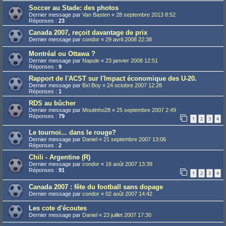
Soccer au Stade: des photos
Dernier message par
Van Basten
«
28 septembre 2013 8:52
Réponses :
23
Canada 2007, reçoit davantage de prix
Dernier message par
condor
«
29 avril 2008 22:38
Montréal ou Ottawa ?
Dernier message par
Napule
«
23 janvier 2008 12:51
Réponses :
9
Rapport de l'ACST sur l'Impact économique des U-20.
Dernier message par
Bxl Boy
«
24 octobre 2007 12:28
Réponses :
1
RDS au bûcher
Dernier message par
Moutinho28
«
25 septembre 2007 2:49
Réponses :
79
1
2
3
4
Le tournoi... dans le rouge?
Dernier message par
Daniel
«
21 septembre 2007 13:06
Réponses :
2
Chili - Argentine (R)
Dernier message par
condor
«
16 août 2007 13:39
Réponses :
91
1
2
3
4
Canada 2007 : fête du football sans dopage
Dernier message par
condor
«
02 août 2007 14:42
Les cote d'écoutes
Dernier message par
Daniel
«
23 juillet 2007 17:30