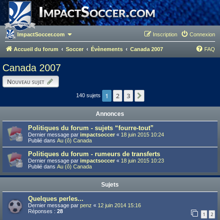
ImpactSoccer.com
Inscription
Connexion
Accueil du forum
Soccer
Évènements
Canada 2007
FAQ
Canada 2007
Nouveau sujet
1
2
3
Suivant
140 sujets
Annonces
Politiques du forum - sujets “fourre-tout”
Dernier message par
impactsoccer
«
18 juin 2015 10:24
Publié dans
Au (ô) Canada
Politiques du forum - rumeurs de transferts
Dernier message par
impactsoccer
«
18 juin 2015 10:23
Publié dans
Au (ô) Canada
Sujets
Quelques perles...
Dernier message par
penz
«
12 juin 2014 15:16
Réponses :
28
1
2