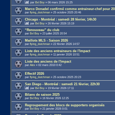
par
Bxl Boy
»
06 mars 2026 15:25
Marco Donadel confirmé comme entraineur-chef pour 20
par
flying_dutchman
»
25 octobre 2025 20:46
Chicago - Montréal : samedi 28 février, 14h30
par
Bxl Boy
»
26 février 2026 15:19
“Renouveau” du club
par
Bxl Boy
»
23 juillet 2025 20:54
Maillots MLS - Saison 2026
par
flying_dutchman
»
22 février 2026 14:57
Liste des anciens entraineurs de l'Impact
par
flying_dutchman
»
11 janvier 2026 10:51
Liste des anciens de l'Impact
par
Alex
»
02 mars 2010 0:42
Effectif 2026
par
flying_dutchman
»
25 octobre 2025 20:23
San Diego - Montréal : samedi 21 février, 22h30
par
Bxl Boy
»
19 février 2026 17:11
Bilans de saison 2025
par
Bxl Boy
»
16 février 2026 12:25
Regroupement des blocs de supporters organisés
par
Bxl Boy
»
21 janvier 2026 0:01