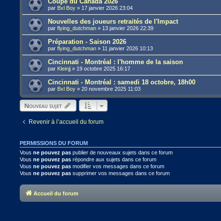
Coupe du Canada 2026
par
Bxl Boy
»
17 janvier 2026 23:04
Nouvelles des joueurs retraités de l'Impact
par
flying_dutchman
»
13 janvier 2026 22:39
Préparation - Saison 2026
par
flying_dutchman
»
11 janvier 2026 10:13
Cincinnati - Montréal : l'homme de la saison
par
Kleinjj
»
19 octobre 2025 16:17
Cincinnati - Montréal : samedi 18 octobre, 18h00
par
Bxl Boy
»
20 novembre 2025 11:03
Nouveau sujet
Revenir à l’accueil du forum
PERMISSIONS DU FORUM
Vous
ne pouvez pas
publier de nouveaux sujets dans ce forum
Vous
ne pouvez pas
répondre aux sujets dans ce forum
Vous
ne pouvez pas
modifier vos messages dans ce forum
Vous
ne pouvez pas
supprimer vos messages dans ce forum
Accueil du forum