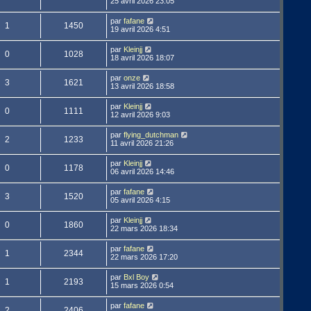
25 avril 2026 23:05
par
fafane
1
1450
19 avril 2026 4:51
par
Kleinjj
0
1028
18 avril 2026 18:07
par
onze
3
1621
13 avril 2026 18:58
par
Kleinjj
0
1111
12 avril 2026 9:03
par
flying_dutchman
2
1233
11 avril 2026 21:26
par
Kleinjj
0
1178
06 avril 2026 14:46
par
fafane
3
1520
05 avril 2026 4:15
par
Kleinjj
0
1860
22 mars 2026 18:34
par
fafane
1
2344
22 mars 2026 17:20
par
Bxl Boy
1
2193
15 mars 2026 0:54
par
fafane
2
2406