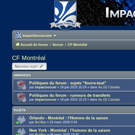
ImpactSoccer.com
Accueil du forum
Soccer
CF Montréal
CF Montréal
Nouveau sujet
ANNONCES
Politiques du forum - sujets “fourre-tout”
par
impactsoccer
»
18 juin 2015 10:24
» dans
Au (ô) Canada
Politiques du forum - rumeurs de transferts
par
impactsoccer
»
18 juin 2015 10:23
» dans
Au (ô) Canada
SUJETS
Orlando - Montréal : l'Homme de la saison
par
Bxl Boy
»
15 mars 2026 0:54
New York - Montréal : l'homme de la saison
par
Bxl Boy
»
08 mars 2026 19:30