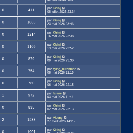
par
Kleinjj
0
411
08 juillet 2026 23:34
par
Kleinjj
0
1063
23 mai 2026 23:43
par
Kleinjj
0
1214
16 mai 2026 23:38
par
Kleinjj
0
1109
13 mai 2026 23:52
par
Kleinjj
0
879
09 mai 2026 23:30
par
flying_dutchman
0
754
08 mai 2026 22:15
par
Kleinjj
0
780
06 mai 2026 22:15
par
fafane
1
972
03 mai 2026 11:44
par
Kleinjj
0
835
02 mai 2026 23:13
par
Vicenç
2
1538
27 avril 2026 14:25
par
Kleinjj
0
1001