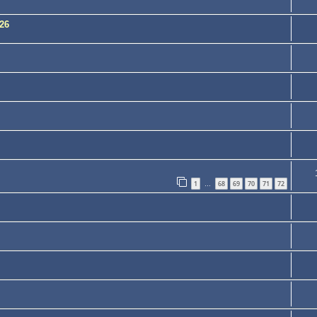
26
1
68
69
70
71
72
…