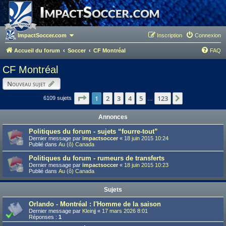
ImpactSoccer.com
Inscription
Connexion
Accueil du forum
Soccer
CF Montréal
FAQ
CF Montréal
Nouveau sujet
Page
1
1
sur
123
2
3
4
5
123
Suivant
6109 sujets
…
Annonces
Politiques du forum - sujets “fourre-tout”
Dernier message par
impactsoccer
«
18 juin 2015 10:24
Publié dans
Au (ô) Canada
Politiques du forum - rumeurs de transferts
Dernier message par
impactsoccer
«
18 juin 2015 10:23
Publié dans
Au (ô) Canada
Sujets
Orlando - Montréal : l'Homme de la saison
Dernier message par
Kleinjj
«
17 mars 2026 8:01
Réponses :
1