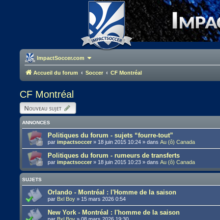
ImpactSoccer.com
Accueil du forum
Soccer
CF Montréal
CF Montréal
Nouveau sujet
ANNONCES
Politiques du forum - sujets “fourre-tout”
par
impactsoccer
»
18 juin 2015 10:24
» dans
Au (ô) Canada
Politiques du forum - rumeurs de transferts
par
impactsoccer
»
18 juin 2015 10:23
» dans
Au (ô) Canada
SUJETS
Orlando - Montréal : l'Homme de la saison
par
Bxl Boy
»
15 mars 2026 0:54
New York - Montréal : l'homme de la saison
par
Bxl Boy
»
08 mars 2026 19:30