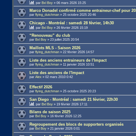
par
Bxl Boy
»
06 mars 2026 15:25
Marco Donadel confirmé comme entraineur-chef pour 20
par
flying_dutchman
»
25 octobre 2025 20:46
Chicago - Montréal : samedi 28 février, 14h30
par
Bxl Boy
»
26 février 2026 15:19
“Renouveau” du club
par
Bxl Boy
»
23 juillet 2025 20:54
Maillots MLS - Saison 2026
par
flying_dutchman
»
22 février 2026 14:57
Liste des anciens entraineurs de l'Impact
par
flying_dutchman
»
11 janvier 2026 10:51
Liste des anciens de l'Impact
par
Alex
»
02 mars 2010 0:42
Effectif 2026
par
flying_dutchman
»
25 octobre 2025 20:23
San Diego - Montréal : samedi 21 février, 22h30
par
Bxl Boy
»
19 février 2026 17:11
Bilans de saison 2025
par
Bxl Boy
»
16 février 2026 12:25
Regroupement des blocs de supporters organisés
par
Bxl Boy
»
21 janvier 2026 0:01