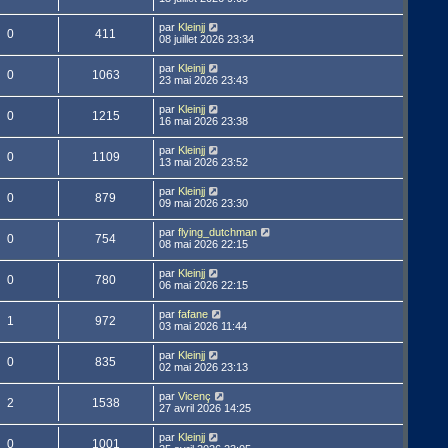
par
Kleinjj
0
411
08 juillet 2026 23:34
par
Kleinjj
0
1063
23 mai 2026 23:43
par
Kleinjj
0
1215
16 mai 2026 23:38
par
Kleinjj
0
1109
13 mai 2026 23:52
par
Kleinjj
0
879
09 mai 2026 23:30
par
flying_dutchman
0
754
08 mai 2026 22:15
par
Kleinjj
0
780
06 mai 2026 22:15
par
fafane
1
972
03 mai 2026 11:44
par
Kleinjj
0
835
02 mai 2026 23:13
par
Vicenç
2
1538
27 avril 2026 14:25
par
Kleinjj
0
1001