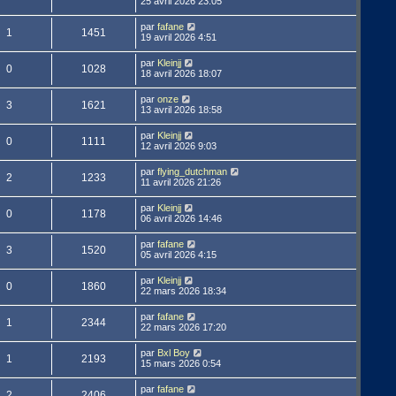
25 avril 2026 23:05
par
fafane
1
1451
19 avril 2026 4:51
par
Kleinjj
0
1028
18 avril 2026 18:07
par
onze
3
1621
13 avril 2026 18:58
par
Kleinjj
0
1111
12 avril 2026 9:03
par
flying_dutchman
2
1233
11 avril 2026 21:26
par
Kleinjj
0
1178
06 avril 2026 14:46
par
fafane
3
1520
05 avril 2026 4:15
par
Kleinjj
0
1860
22 mars 2026 18:34
par
fafane
1
2344
22 mars 2026 17:20
par
Bxl Boy
1
2193
15 mars 2026 0:54
par
fafane
2
2406