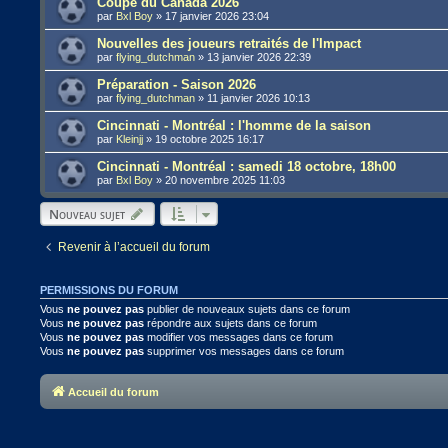
Coupe du Canada 2026
par
Bxl Boy
»
17 janvier 2026 23:04
Nouvelles des joueurs retraités de l'Impact
par
flying_dutchman
»
13 janvier 2026 22:39
Préparation - Saison 2026
par
flying_dutchman
»
11 janvier 2026 10:13
Cincinnati - Montréal : l'homme de la saison
par
Kleinjj
»
19 octobre 2025 16:17
Cincinnati - Montréal : samedi 18 octobre, 18h00
par
Bxl Boy
»
20 novembre 2025 11:03
Nouveau sujet
Revenir à l’accueil du forum
PERMISSIONS DU FORUM
Vous
ne pouvez pas
publier de nouveaux sujets dans ce forum
Vous
ne pouvez pas
répondre aux sujets dans ce forum
Vous
ne pouvez pas
modifier vos messages dans ce forum
Vous
ne pouvez pas
supprimer vos messages dans ce forum
Accueil du forum