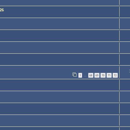
26
1
68
69
70
71
72
…