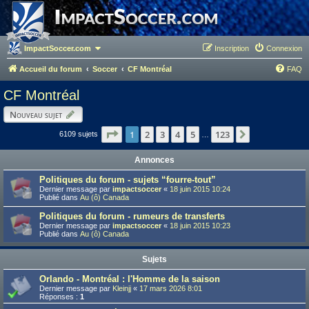
ImpactSoccer.com
Inscription
Connexion
Accueil du forum
Soccer
CF Montréal
FAQ
CF Montréal
Nouveau sujet
Page
1
1
sur
123
2
3
4
5
123
Suivant
6109 sujets
…
Annonces
Politiques du forum - sujets “fourre-tout”
Dernier message par
impactsoccer
«
18 juin 2015 10:24
Publié dans
Au (ô) Canada
Politiques du forum - rumeurs de transferts
Dernier message par
impactsoccer
«
18 juin 2015 10:23
Publié dans
Au (ô) Canada
Sujets
Orlando - Montréal : l'Homme de la saison
Dernier message par
Kleinjj
«
17 mars 2026 8:01
Réponses :
1