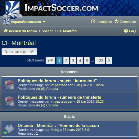
ImpactSoccer.com
Inscription
Connexion
Accueil du forum
Soccer
CF Montréal
FAQ
CF Montréal
Nouveau sujet
Page
1
1
sur
123
2
3
4
5
123
Suivant
6109 sujets
…
Annonces
Politiques du forum - sujets “fourre-tout”
Dernier message par
impactsoccer
«
18 juin 2015 10:24
Publié dans
Au (ô) Canada
Politiques du forum - rumeurs de transferts
Dernier message par
impactsoccer
«
18 juin 2015 10:23
Publié dans
Au (ô) Canada
Sujets
Orlando - Montréal : l'Homme de la saison
Dernier message par
Kleinjj
«
17 mars 2026 8:01
Réponses :
1