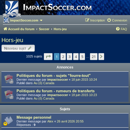
ImpactSoccer.com
Inscription
Connexion
Accueil du forum
Soccer
Hors-jeu
FAQ
Hors-jeu
Nouveau sujet
Page
1
1
sur
21
2
3
4
5
21
Suivant
1025 sujets
…
Annonces
Politiques du forum - sujets “fourre-tout”
Dernier message par
impactsoccer
«
18 juin 2015 10:24
Publié dans
Au (ô) Canada
Politiques du forum - rumeurs de transferts
Dernier message par
impactsoccer
«
18 juin 2015 10:23
Publié dans
Au (ô) Canada
Sujets
Message personnel
Dernier message par
Alex
«
26 avril 2026 20:55
Réponses :
9