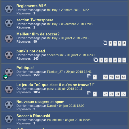
Reglements MLS
Dernier message par
Bxl Boy
«
29 mars 2019 16:52
Réponses :
1
section Twittosphere
Dernier message par
Bxl Boy
«
05 octobre 2018 17:08
Réponses :
1
Meilleur film de soccer?
Dernier message par
Bxl Boy
«
31 juillet 2018 23:05
Réponses :
99
1
2
3
4
punk's not dead
Dernier message par
soccerpunk
«
31 juillet 2018 16:30
Réponses :
143
1
2
3
4
5
6
Politique!
Dernier message par
Flanker_27
«
29 juin 2018 14:41
Réponses :
1506
1
58
59
60
61
…
Le jeu du "où que c'est ti qu'ça se trouve?!"
Dernier message par
penz
«
18 juin 2018 10:11
Réponses :
1857
1
72
73
74
75
…
Nouveaux usagers et spam
Dernier message par
Daniel
«
04 juin 2018 12:02
Réponses :
3
Soccer à Rimouski
Dernier message par
Pouchkine
«
03 juin 2018 10:03
Réponses :
1