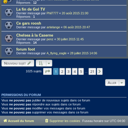
Réponses :
12
La fin de Gol TV
Dernier message par
Phil7777
«
20 août 2015 21:00
Réponses :
1
Ce gars roosh
Dernier message par
artielange
«
06 août 2015 20:47
Chelsea à la Caserne
Dernier message par
penz
«
30 juillet 2015 11:45
Réponses :
14
forum foot
Dernier message par
A_flying_eagle
«
28 juillet 2015 14:06
Nouveau sujet
Page
1
1
sur
21
2
3
4
5
21
Suivant
1025 sujets
…
Aller
PERMISSIONS DU FORUM
Vous
ne pouvez pas
publier de nouveaux sujets dans ce forum
Vous
ne pouvez pas
répondre aux sujets dans ce forum
Vous
ne pouvez pas
modifier vos messages dans ce forum
Vous
ne pouvez pas
supprimer vos messages dans ce forum
Accueil du forum
Supprimer les cookies
Fuseau horaire sur
UTC-04:00