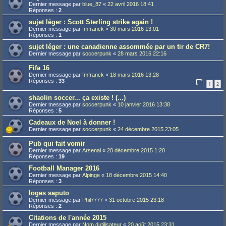
Dernier message par
blue_87
«
22 avril 2016 18:41
Réponses :
2
sujet léger : Scott Sterling strike again !
Dernier message par
fmfranck
«
30 mars 2016 13:01
Réponses :
1
sujet léger : une canadienne assommée par un tir de CR7!
Dernier message par
soccerpunk
«
28 mars 2016 22:16
Fifa 16
Dernier message par
fmfranck
«
18 mars 2016 13:28
Réponses :
33
1
2
shaolin soccer... ça existe ! (...)
Dernier message par
soccerpunk
«
10 janvier 2016 13:38
Réponses :
5
Cadeaux de Noel à donner !
Dernier message par
soccerpunk
«
24 décembre 2015 23:05
Pub qui fait vomir
Dernier message par
Arsenal
«
20 décembre 2015 1:20
Réponses :
19
Football Manager 2016
Dernier message par
Alpinge
«
18 décembre 2015 14:40
Réponses :
3
loges saputo
Dernier message par
Phil7777
«
31 octobre 2015 23:18
Réponses :
2
Citations de l'année 2015
Dernier message par
Nom dutilisateur
«
20 août 2015 23:31