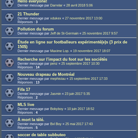
Hello everyone!
Dernier message par
Darrelar
«
28 avril 2018 5:06
21 Thunder
Dernier message par
xdukex
«
27 novembre 2017 13:00
Réponses :
3
Pollution du forum
Dernier message par
Jeff de St-Germain
«
25 novembre 2017 9:57
Étude en ligne sur footballeurs expérimenté(e)s (3 prix de
150$)
Dernier message par
Maxime Lop.
«
19 novembre 2017 18:07
Recherche sur l'impact du foot sur les sociétés
Dernier message par
penz
«
25 septembre 2017 10:30
Réponses :
14
Nouveau drapeau de Montréal
Dernier message par
mephistau
«
15 septembre 2017 17:33
Réponses :
13
Fifa 17
Dernier message par
Jasmin
«
23 juin 2017 5:35
Réponses :
2
MLS live
Dernier message par
Bobyboy
«
10 juin 2017 18:52
Réponses :
4
À mort la télé.
Dernier message par
Bxl Boy
«
25 mai 2017 17:43
Réponses :
5
soccer de table subbuteo