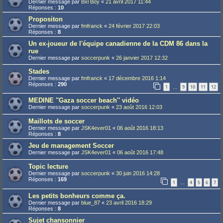
Dernier message par
Bxl Boy
«
21 avril 2017 11:44
Réponses :
10
Propositon
Dernier message par
fmfranck
«
24 février 2017 22:03
Réponses :
8
Un ex-joueur de l'équipe canadienne de la CDM 86 dans la
rue
Dernier message par
soccerpunk
«
26 janvier 2017 12:32
Stades
Dernier message par
fmfranck
«
17 décembre 2016 1:14
Réponses :
290
1
9
10
11
12
…
MEDINE ''Gaza soccer beach'' vidéo
Dernier message par
soccerpunk
«
23 août 2016 12:03
Maillots de soccer
Dernier message par
JSK4ever01
«
06 août 2016 18:13
Réponses :
8
Jeu de management Soccer
Dernier message par
JSK4ever01
«
06 août 2016 17:48
Topic lecture
Dernier message par
soccerpunk
«
30 juin 2016 14:28
Réponses :
169
1
4
5
6
7
…
Les petits bonheurs comme ça.
Dernier message par
blue_87
«
23 avril 2016 18:29
Réponses :
8
Sujet chansonnier