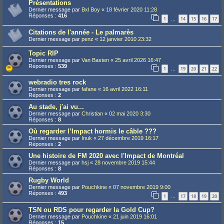
Présentations
Dernier message par
Bxl Boy
«
18 février 2020 11:28
Réponses :
416
1
14
15
16
17
…
Citations de l'année - Le palmarès
Dernier message par
penz
«
12 janvier 2010 23:32
Topic RIP
Dernier message par
Van Basten
«
25 avril 2026 16:47
Réponses :
539
1
19
20
21
22
…
webradio tres rock
Dernier message par
fafane
«
16 avril 2022 16:11
Réponses :
2
Au stade, j'ai vu...
Dernier message par
Christian
«
02 mai 2020 3:30
Réponses :
8
Où regarder l’Impact hormis le câble ???
Dernier message par
Inuk
«
27 décembre 2019 16:17
Réponses :
2
Une histoire de FM 2020 avec l'Impact de Montréal
Dernier message par
hsj
«
28 novembre 2019 15:44
Réponses :
8
Rugby World
Dernier message par
Pouchkine
«
07 novembre 2019 9:00
Réponses :
493
1
17
18
19
20
…
TSN ou RDS pour regarder la Gold Cup?
Dernier message par
Pouchkine
«
21 juin 2019 16:01
Réponses :
15