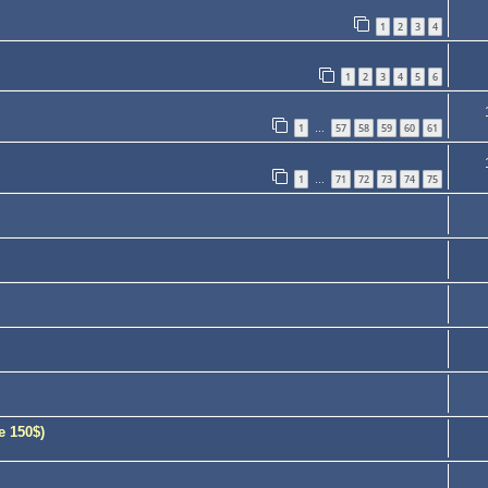
1
2
3
4
1
2
3
4
5
6
1
57
58
59
60
61
…
1
71
72
73
74
75
…
e 150$)