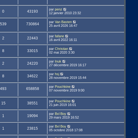
par
penz
0
43193
12 janvier 2010 23:32
par
Van Basten
539
730864
25 avril 2026 16:47
par
fafane
2
22443
16 avril 2022 16:11
par
Christian
8
33015
02 mai 2020 3:30
par
Inuk
2
24220
27 décembre 2019 16:17
par
hsj
8
34622
28 novembre 2019 15:44
par
Pouchkine
493
658858
07 novembre 2019 9:00
par
Pouchkine
15
38551
21 juin 2019 16:01
par
Bxl Boy
1
19094
29 mars 2019 16:52
par
Bxl Boy
1
23815
05 octobre 2018 17:08