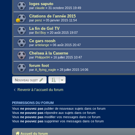
loges saputo
par
claude
»
31 octobre 2015 19:49
Citations de l'année 2015
par
penz
»
05 janvier 2015 11:54
La fin de Gol TV
par
Bxl Boy
»
20 août 2015 19:07
Ce gars roosh
par
artielange
»
06 août 2015 20:47
Chelsea à la Caserne
par
Philippe94
»
16 juillet 2015 10:47
forum foot
par
A_flying_eagle
»
28 juillet 2015 14:06
Nouveau sujet
Revenir à l’accueil du forum
PERMISSIONS DU FORUM
Vous
ne pouvez pas
publier de nouveaux sujets dans ce forum
Vous
ne pouvez pas
répondre aux sujets dans ce forum
Vous
ne pouvez pas
modifier vos messages dans ce forum
Vous
ne pouvez pas
supprimer vos messages dans ce forum
Accueil du forum