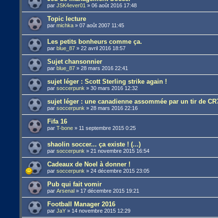
par
JSK4ever01
»
06 août 2016 17:48
Topic lecture
par
michka
»
07 août 2007 11:45
Les petits bonheurs comme ça.
par
blue_87
»
22 avril 2016 18:57
Sujet chansonnier
par
blue_87
»
28 mars 2016 22:41
sujet léger : Scott Sterling strike again !
par
soccerpunk
»
30 mars 2016 12:32
sujet léger : une canadienne assommée par un tir de CR
par
soccerpunk
»
28 mars 2016 22:16
Fifa 16
par
T-bone
»
11 septembre 2015 0:25
shaolin soccer... ça existe ! (...)
par
soccerpunk
»
21 novembre 2015 16:54
Cadeaux de Noel à donner !
par
soccerpunk
»
24 décembre 2015 23:05
Pub qui fait vomir
par
Arsenal
»
17 décembre 2015 19:21
Football Manager 2016
par
JaY
»
14 novembre 2015 12:29