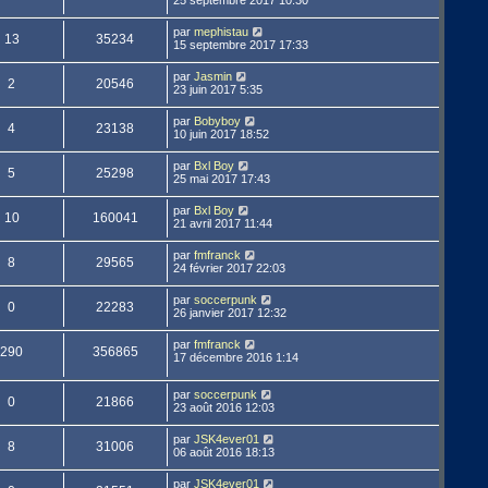
par
mephistau
13
35234
15 septembre 2017 17:33
par
Jasmin
2
20546
23 juin 2017 5:35
par
Bobyboy
4
23138
10 juin 2017 18:52
par
Bxl Boy
5
25298
25 mai 2017 17:43
par
Bxl Boy
10
160041
21 avril 2017 11:44
par
fmfranck
8
29565
24 février 2017 22:03
par
soccerpunk
0
22283
26 janvier 2017 12:32
par
fmfranck
290
356865
17 décembre 2016 1:14
par
soccerpunk
0
21866
23 août 2016 12:03
par
JSK4ever01
8
31006
06 août 2016 18:13
par
JSK4ever01