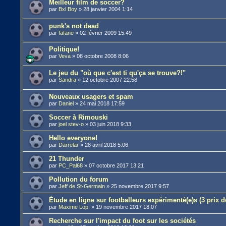
Meilleur film de soccer?
par
Bxl Boy
»
28 janvier 2004 1:14
punk's not dead
par
fafane
»
02 février 2009 15:49
Politique!
par
Veva
»
08 octobre 2008 8:06
Le jeu du "où que c'est ti qu'ça se trouve?!"
par
Sandra
»
12 octobre 2007 22:58
Nouveaux usagers et spam
par
Daniel
»
24 mai 2018 17:59
Soccer à Rimouski
par
joel stev-o
»
03 juin 2018 9:33
Hello everyone!
par
Darrelar
»
28 avril 2018 5:06
21 Thunder
par
PC_Pal68
»
07 octobre 2017 13:21
Pollution du forum
par
Jeff de St-Germain
»
25 novembre 2017 9:57
Étude en ligne sur footballeurs expérimenté(e)s (3 prix d
par
Maxime Lop.
»
19 novembre 2017 18:07
Recherche sur l'impact du foot sur les sociétés