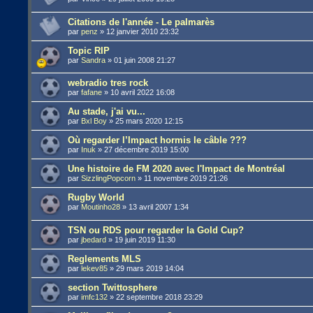
Citations de l'année - Le palmarès
par
penz
»
12 janvier 2010 23:32
Topic RIP
par
Sandra
»
01 juin 2008 21:27
webradio tres rock
par
fafane
»
10 avril 2022 16:08
Au stade, j'ai vu...
par
Bxl Boy
»
25 mars 2020 12:15
Où regarder l’Impact hormis le câble ???
par
Inuk
»
27 décembre 2019 15:00
Une histoire de FM 2020 avec l'Impact de Montréal
par
SizzlingPopcorn
»
11 novembre 2019 21:26
Rugby World
par
Moutinho28
»
13 avril 2007 1:34
TSN ou RDS pour regarder la Gold Cup?
par
jbedard
»
19 juin 2019 11:30
Reglements MLS
par
lekev85
»
29 mars 2019 14:04
section Twittosphere
par
imfc132
»
22 septembre 2018 23:29