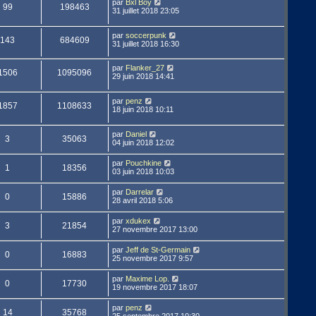
par
Bxl Boy
99
198463
31 juillet 2018 23:05
par
soccerpunk
143
684609
31 juillet 2018 16:30
par
Flanker_27
1506
1095096
29 juin 2018 14:41
par
penz
1857
1108633
18 juin 2018 10:11
par
Daniel
3
35063
04 juin 2018 12:02
par
Pouchkine
1
18356
03 juin 2018 10:03
par
Darrelar
0
15886
28 avril 2018 5:06
par
xdukex
3
21854
27 novembre 2017 13:00
par
Jeff de St-Germain
0
16883
25 novembre 2017 9:57
par
Maxime Lop.
0
17730
19 novembre 2017 18:07
par
penz
14
35768
25 septembre 2017 10:30