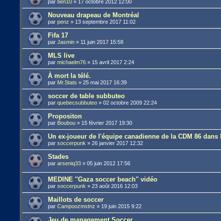
par
ben10
»
17 octobre 2012 12:00
Nouveau drapeau de Montréal
par
penz
»
13 septembre 2017 11:02
Fifa 17
par
Jasmin
»
11 juin 2017 15:58
MLS live
par
michaelm76
»
15 avril 2017 2:24
À mort la télé.
par
Mr.Stats
»
25 mai 2017 16:39
soccer de table subbuteo
par
quebecsubbuteo
»
02 octobre 2009 22:24
Propositon
par
Boubou
»
15 février 2017 19:30
Un ex-joueur de l'équipe canadienne de la CDM 86 dans 
par
soccerpunk
»
26 janvier 2017 12:32
Stades
par
arseniq33
»
05 juin 2012 17:56
MEDINE ''Gaza soccer beach'' vidéo
par
soccerpunk
»
23 août 2016 12:03
Maillots de soccer
par
Campoozmstnz
»
19 juin 2015 9:22
Jeu de management Soccer