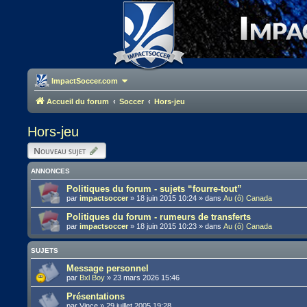
ImpactSoccer.com
Accueil du forum
Soccer
Hors-jeu
Hors-jeu
Nouveau sujet
ANNONCES
Politiques du forum - sujets “fourre-tout”
par
impactsoccer
»
18 juin 2015 10:24
» dans
Au (ô) Canada
Politiques du forum - rumeurs de transferts
par
impactsoccer
»
18 juin 2015 10:23
» dans
Au (ô) Canada
SUJETS
Message personnel
par
Bxl Boy
»
23 mars 2026 15:46
Présentations
par
Vince
»
29 juillet 2005 19:28