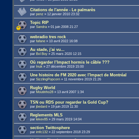
Citations de l'année - Le palmarès
par
penz
»
12 janvier 2010 23:32
Topic RIP
par
Sandra
»
01 juin 2008 21:27
webradio tres rock
par
fafane
»
10 avril 2022 16:08
Au stade, j'ai vu...
par
Bxl Boy
»
25 mars 2020 12:15
Où regarder l’Impact hormis le câble ???
par
Inuk
»
27 décembre 2019 15:00
Une histoire de FM 2020 avec l'Impact de Montréal
par
SizzlingPopcorn
»
11 novembre 2019 21:26
Rugby World
par
Moutinho28
»
13 avril 2007 1:34
TSN ou RDS pour regarder la Gold Cup?
par
jbedard
»
19 juin 2019 11:30
Reglements MLS
par
lekev85
»
29 mars 2019 14:04
section Twittosphere
par
imfc132
»
22 septembre 2018 23:29