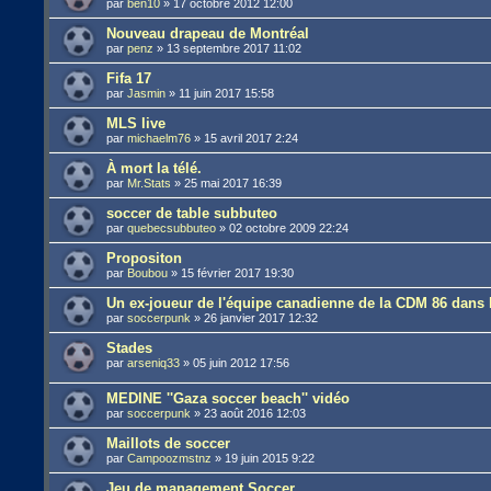
par
ben10
»
17 octobre 2012 12:00
Nouveau drapeau de Montréal
par
penz
»
13 septembre 2017 11:02
Fifa 17
par
Jasmin
»
11 juin 2017 15:58
MLS live
par
michaelm76
»
15 avril 2017 2:24
À mort la télé.
par
Mr.Stats
»
25 mai 2017 16:39
soccer de table subbuteo
par
quebecsubbuteo
»
02 octobre 2009 22:24
Propositon
par
Boubou
»
15 février 2017 19:30
Un ex-joueur de l'équipe canadienne de la CDM 86 dans 
par
soccerpunk
»
26 janvier 2017 12:32
Stades
par
arseniq33
»
05 juin 2012 17:56
MEDINE ''Gaza soccer beach'' vidéo
par
soccerpunk
»
23 août 2016 12:03
Maillots de soccer
par
Campoozmstnz
»
19 juin 2015 9:22
Jeu de management Soccer