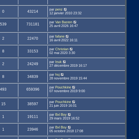
par
penz
0
43214
12 janvier 2010 23:32
par
Van Basten
539
731181
25 avril 2026 16:47
par
fafane
2
22470
16 avril 2022 16:11
par
Christian
8
33153
02 mai 2020 3:30
par
Inuk
2
24249
27 décembre 2019 16:17
par
hsj
8
34839
28 novembre 2019 15:44
par
Pouchkine
493
659396
07 novembre 2019 9:00
par
Pouchkine
15
38597
21 juin 2019 16:01
par
Bxl Boy
1
19111
29 mars 2019 16:52
par
Bxl Boy
1
23946
05 octobre 2018 17:08