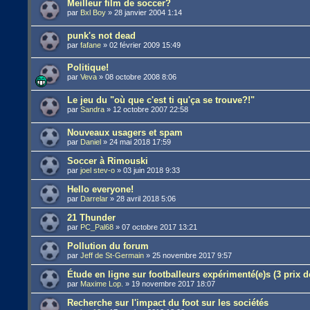
Meilleur film de soccer?
par
Bxl Boy
»
28 janvier 2004 1:14
punk's not dead
par
fafane
»
02 février 2009 15:49
Politique!
par
Veva
»
08 octobre 2008 8:06
Le jeu du "où que c'est ti qu'ça se trouve?!"
par
Sandra
»
12 octobre 2007 22:58
Nouveaux usagers et spam
par
Daniel
»
24 mai 2018 17:59
Soccer à Rimouski
par
joel stev-o
»
03 juin 2018 9:33
Hello everyone!
par
Darrelar
»
28 avril 2018 5:06
21 Thunder
par
PC_Pal68
»
07 octobre 2017 13:21
Pollution du forum
par
Jeff de St-Germain
»
25 novembre 2017 9:57
Étude en ligne sur footballeurs expérimenté(e)s (3 prix d
par
Maxime Lop.
»
19 novembre 2017 18:07
Recherche sur l'impact du foot sur les sociétés