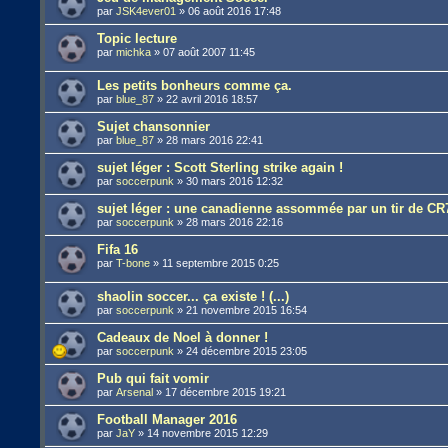
par
JSK4ever01
»
06 août 2016 17:48
Topic lecture
par
michka
»
07 août 2007 11:45
Les petits bonheurs comme ça.
par
blue_87
»
22 avril 2016 18:57
Sujet chansonnier
par
blue_87
»
28 mars 2016 22:41
sujet léger : Scott Sterling strike again !
par
soccerpunk
»
30 mars 2016 12:32
sujet léger : une canadienne assommée par un tir de CR
par
soccerpunk
»
28 mars 2016 22:16
Fifa 16
par
T-bone
»
11 septembre 2015 0:25
shaolin soccer... ça existe ! (...)
par
soccerpunk
»
21 novembre 2015 16:54
Cadeaux de Noel à donner !
par
soccerpunk
»
24 décembre 2015 23:05
Pub qui fait vomir
par
Arsenal
»
17 décembre 2015 19:21
Football Manager 2016
par
JaY
»
14 novembre 2015 12:29