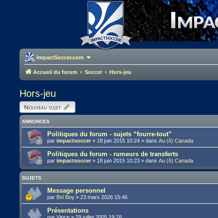
ImpactSoccer.com
Accueil du forum
Soccer
Hors-jeu
Hors-jeu
Nouveau sujet
ANNONCES
Politiques du forum - sujets “fourre-tout”
par
impactsoccer
»
18 juin 2015 10:24
» dans
Au (ô) Canada
Politiques du forum - rumeurs de transferts
par
impactsoccer
»
18 juin 2015 10:23
» dans
Au (ô) Canada
SUJETS
Message personnel
par
Bxl Boy
»
23 mars 2026 15:46
Présentations
par
Vince
»
29 juillet 2005 19:28