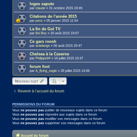
loges saputo
par
claude
»
31 octobre 2015 19:49
Citations de l'année 2015
par
penz
»
05 janvier 2015 11:54
La fin de Gol TV
par
Bxl Boy
»
20 août 2015 19:07
Ce gars roosh
par
artielange
»
06 août 2015 20:47
Chelsea à la Caserne
par
Philippe94
»
16 juillet 2015 10:47
forum foot
par
A_flying_eagle
»
28 juillet 2015 14:06
Nouveau sujet
Revenir à l’accueil du forum
PERMISSIONS DU FORUM
Vous
ne pouvez pas
publier de nouveaux sujets dans ce forum
Vous
ne pouvez pas
répondre aux sujets dans ce forum
Vous
ne pouvez pas
modifier vos messages dans ce forum
Vous
ne pouvez pas
supprimer vos messages dans ce forum
Accueil du forum