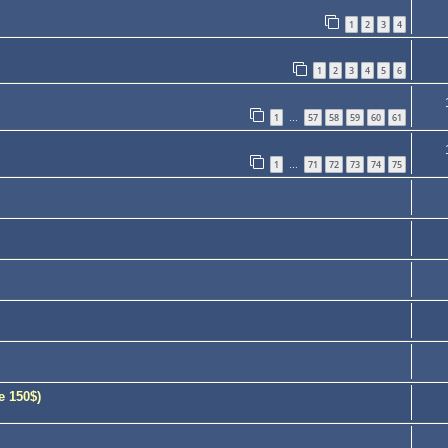
1
2
3
4
1
2
3
4
5
6
1
57
58
59
60
61
…
1
71
72
73
74
75
…
e 150$)