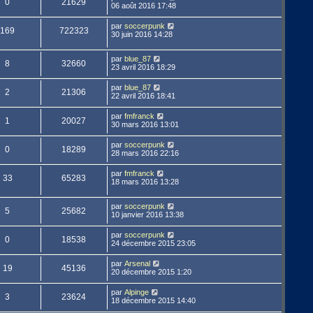
0
21629
06 août 2016 17:48
par
soccerpunk
169
722323
30 juin 2016 14:28
par
blue_87
8
32660
23 avril 2016 18:29
par
blue_87
2
21306
22 avril 2016 18:41
par
fmfranck
1
20027
30 mars 2016 13:01
par
soccerpunk
0
18289
28 mars 2016 22:16
par
fmfranck
33
65283
18 mars 2016 13:28
par
soccerpunk
5
25682
10 janvier 2016 13:38
par
soccerpunk
0
18538
24 décembre 2015 23:05
par
Arsenal
19
45136
20 décembre 2015 1:20
par
Alpinge
3
23624
18 décembre 2015 14:40