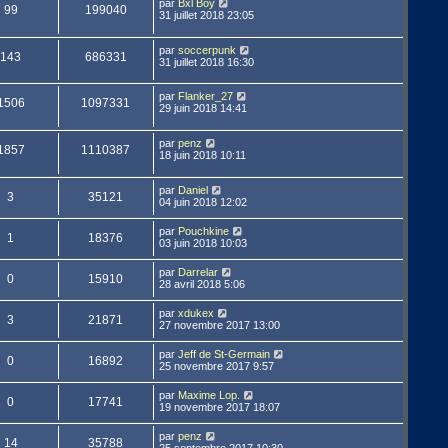
par
Bxl Boy
99
199040
31 juillet 2018 23:05
par
soccerpunk
143
686331
31 juillet 2018 16:30
par
Flanker_27
1506
1097331
29 juin 2018 14:41
par
penz
1857
1110387
18 juin 2018 10:11
par
Daniel
3
35121
04 juin 2018 12:02
par
Pouchkine
1
18376
03 juin 2018 10:03
par
Darrelar
0
15910
28 avril 2018 5:06
par
xdukex
3
21871
27 novembre 2017 13:00
par
Jeff de St-Germain
0
16892
25 novembre 2017 9:57
par
Maxime Lop.
0
17741
19 novembre 2017 18:07
par
penz
14
35788
25 septembre 2017 10:30