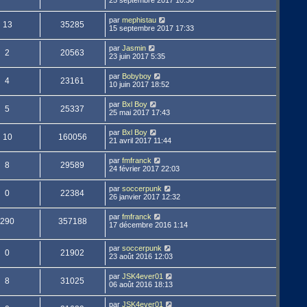
par
mephistau
13
35285
15 septembre 2017 17:33
par
Jasmin
2
20563
23 juin 2017 5:35
par
Bobyboy
4
23161
10 juin 2017 18:52
par
Bxl Boy
5
25337
25 mai 2017 17:43
par
Bxl Boy
10
160056
21 avril 2017 11:44
par
fmfranck
8
29589
24 février 2017 22:03
par
soccerpunk
0
22384
26 janvier 2017 12:32
par
fmfranck
290
357188
17 décembre 2016 1:14
par
soccerpunk
0
21902
23 août 2016 12:03
par
JSK4ever01
8
31025
06 août 2016 18:13
par
JSK4ever01