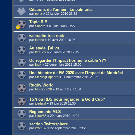
Citations de l'année - Le palmarès
par
penz
»
12 janvier 2010 23:32
Topic RIP
par
Sandra
»
01 juin 2008 21:27
webradio tres rock
par
fafane
»
10 avril 2022 16:08
Au stade, j'ai vu...
par
Bxl Boy
»
25 mars 2020 12:15
Où regarder l’Impact hormis le câble ???
par
Inuk
»
27 décembre 2019 15:00
Une histoire de FM 2020 avec l'Impact de Montréal
par
SizzlingPopcorn
»
11 novembre 2019 21:26
Rugby World
par
Moutinho28
»
13 avril 2007 1:34
TSN ou RDS pour regarder la Gold Cup?
par
jbedard
»
19 juin 2019 11:30
Reglements MLS
par
lekev85
»
29 mars 2019 14:04
section Twittosphere
par
imfc132
»
22 septembre 2018 23:29