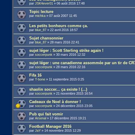
par
JSK4ever01
»
06 août 2016 17:48
Topic lecture
par
michka
»
07 août 2007 11:45
Les petits bonheurs comme ça.
par
blue_87
»
22 avril 2016 18:57
Sujet chansonnier
par
blue_87
»
28 mars 2016 22:41
sujet léger : Scott Sterling strike again !
par
soccerpunk
»
30 mars 2016 12:32
sujet léger : une canadienne assommée par un tir de CR
par
soccerpunk
»
28 mars 2016 22:16
Fifa 16
par
T-bone
»
11 septembre 2015 0:25
shaolin soccer... ça existe ! (...)
par
soccerpunk
»
21 novembre 2015 16:54
Cadeaux de Noel à donner !
par
soccerpunk
»
24 décembre 2015 23:05
Pub qui fait vomir
par
Arsenal
»
17 décembre 2015 19:21
Football Manager 2016
par
JaY
»
14 novembre 2015 12:29