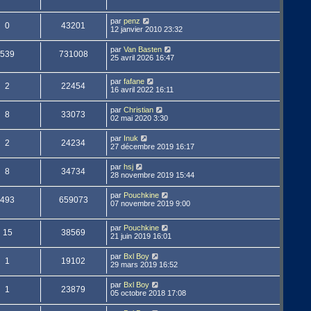
par
penz
0
43201
12 janvier 2010 23:32
par
Van Basten
539
731008
25 avril 2026 16:47
par
fafane
2
22454
16 avril 2022 16:11
par
Christian
8
33073
02 mai 2020 3:30
par
Inuk
2
24234
27 décembre 2019 16:17
par
hsj
8
34734
28 novembre 2019 15:44
par
Pouchkine
493
659073
07 novembre 2019 9:00
par
Pouchkine
15
38569
21 juin 2019 16:01
par
Bxl Boy
1
19102
29 mars 2019 16:52
par
Bxl Boy
1
23879
05 octobre 2018 17:08