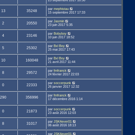
par
mephistau
13
35248
15 septembre 2017 17:33
par
Jasmin
2
20550
23 juin 2017 5:35
par
Bobyboy
4
23146
10 juin 2017 18:52
par
Bxl Boy
5
25302
25 mai 2017 17:43
par
Bxl Boy
10
160048
21 avril 2017 11:44
par
fmfranck
8
29572
24 février 2017 22:03
par
soccerpunk
0
22333
26 janvier 2017 12:32
par
fmfranck
290
356996
17 décembre 2016 1:14
par
soccerpunk
0
21873
23 août 2016 12:03
par
JSK4ever01
8
31017
06 août 2016 18:13
par
JSK4ever01