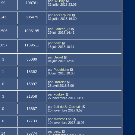
par
Bxl Boy
99
198761
31 juillet 2018 23:05
par
soccerpunk
143
685479
31 juillet 2018 16:30
par
Flanker_27
1506
1096195
29 juin 2018 14:41
par
penz
1857
1109511
18 juin 2018 10:11
par
Daniel
3
35080
04 juin 2018 12:02
par
Pouchkine
1
18362
03 juin 2018 10:03
par
Darrelar
0
15897
28 avril 2018 5:06
par
xdukex
3
21858
27 novembre 2017 13:00
par
Jeff de St-Germain
0
16887
25 novembre 2017 9:57
par
Maxime Lop.
0
17733
19 novembre 2017 18:07
par
penz
14
35774
25 septembre 2017 10:30