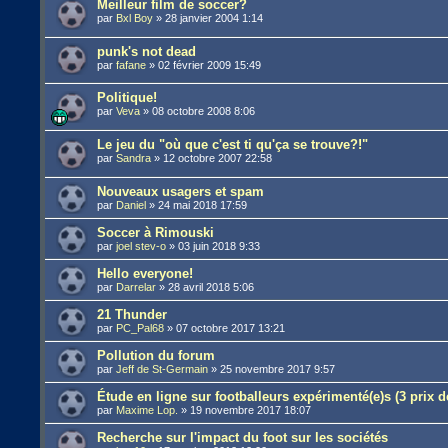
Meilleur film de soccer?
par
Bxl Boy
»
28 janvier 2004 1:14
punk's not dead
par
fafane
»
02 février 2009 15:49
Politique!
par
Veva
»
08 octobre 2008 8:06
Le jeu du "où que c'est ti qu'ça se trouve?!"
par
Sandra
»
12 octobre 2007 22:58
Nouveaux usagers et spam
par
Daniel
»
24 mai 2018 17:59
Soccer à Rimouski
par
joel stev-o
»
03 juin 2018 9:33
Hello everyone!
par
Darrelar
»
28 avril 2018 5:06
21 Thunder
par
PC_Pal68
»
07 octobre 2017 13:21
Pollution du forum
par
Jeff de St-Germain
»
25 novembre 2017 9:57
Étude en ligne sur footballeurs expérimenté(e)s (3 prix d
par
Maxime Lop.
»
19 novembre 2017 18:07
Recherche sur l'impact du foot sur les sociétés