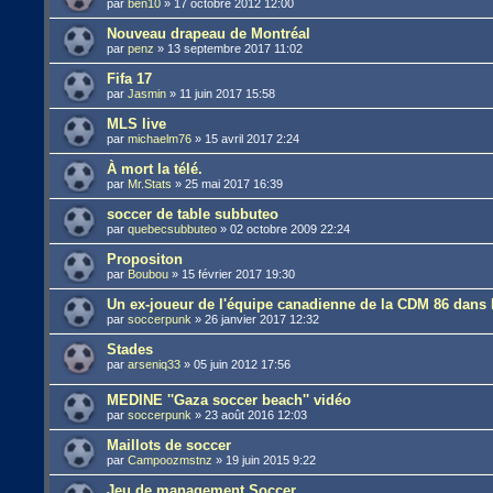
par
ben10
»
17 octobre 2012 12:00
Nouveau drapeau de Montréal
par
penz
»
13 septembre 2017 11:02
Fifa 17
par
Jasmin
»
11 juin 2017 15:58
MLS live
par
michaelm76
»
15 avril 2017 2:24
À mort la télé.
par
Mr.Stats
»
25 mai 2017 16:39
soccer de table subbuteo
par
quebecsubbuteo
»
02 octobre 2009 22:24
Propositon
par
Boubou
»
15 février 2017 19:30
Un ex-joueur de l'équipe canadienne de la CDM 86 dans 
par
soccerpunk
»
26 janvier 2017 12:32
Stades
par
arseniq33
»
05 juin 2012 17:56
MEDINE ''Gaza soccer beach'' vidéo
par
soccerpunk
»
23 août 2016 12:03
Maillots de soccer
par
Campoozmstnz
»
19 juin 2015 9:22
Jeu de management Soccer