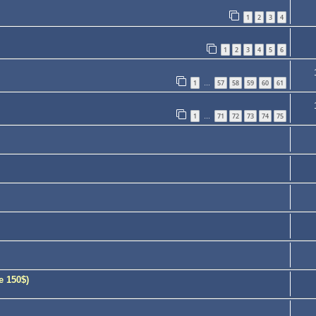
1
2
3
4
1
2
3
4
5
6
1
57
58
59
60
61
…
1
71
72
73
74
75
…
e 150$)