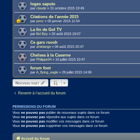
loges saputo
par
claude
»
31 octobre 2015 19:49
Citations de l'année 2015
par
penz
»
05 janvier 2015 11:54
La fin de Gol TV
par
Bxl Boy
»
20 août 2015 19:07
Ce gars roosh
par
artielange
»
06 août 2015 20:47
Chelsea à la Caserne
par
Philippe94
»
16 juillet 2015 10:47
forum foot
par
A_flying_eagle
»
28 juillet 2015 14:06
Nouveau sujet
Revenir à l’accueil du forum
PERMISSIONS DU FORUM
Vous
ne pouvez pas
publier de nouveaux sujets dans ce forum
Vous
ne pouvez pas
répondre aux sujets dans ce forum
Vous
ne pouvez pas
modifier vos messages dans ce forum
Vous
ne pouvez pas
supprimer vos messages dans ce forum
Accueil du forum