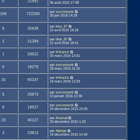
0
21591
06 août 2016 17:48
par
soccerpunk
169
722200
30 juin 2016 14:28
par
blue_87
8
32638
23 avril 2016 18:29
par
blue_87
2
21294
22 avril 2016 18:41
par
fmfranck
1
20022
30 mars 2016 13:01
par
soccerpunk
0
18279
28 mars 2016 22:16
par
fmfranck
33
65237
18 mars 2016 13:28
par
soccerpunk
5
25673
10 janvier 2016 13:38
par
soccerpunk
0
18527
24 décembre 2015 23:05
par
Arsenal
19
45127
20 décembre 2015 1:20
par
Alpinge
3
23613
18 décembre 2015 14:40