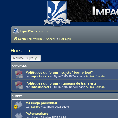
ImpactSoccer.com
Accueil du forum
Soccer
Hors-jeu
Hors-jeu
Nouveau sujet
ANNONCES
Politiques du forum - sujets “fourre-tout”
par
impactsoccer
»
18 juin 2015 10:24
» dans
Au (ô) Canada
Politiques du forum - rumeurs de transferts
par
impactsoccer
»
18 juin 2015 10:23
» dans
Au (ô) Canada
SUJETS
Message personnel
par
Bxl Boy
»
23 mars 2026 15:46
Présentations
par
Vince
»
29 juillet 2005 19:28