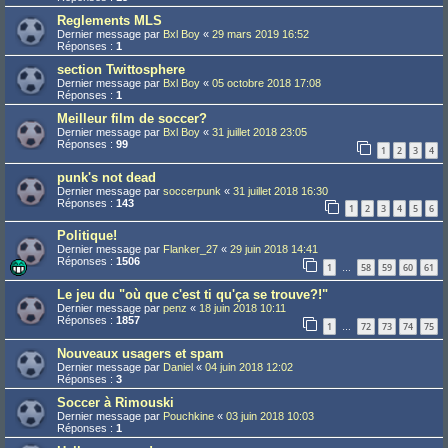
Reglements MLS
Dernier message par
Bxl Boy
«
29 mars 2019 16:52
Réponses :
1
section Twittosphere
Dernier message par
Bxl Boy
«
05 octobre 2018 17:08
Réponses :
1
Meilleur film de soccer?
Dernier message par
Bxl Boy
«
31 juillet 2018 23:05
Réponses :
99
1
2
3
4
punk's not dead
Dernier message par
soccerpunk
«
31 juillet 2018 16:30
Réponses :
143
1
2
3
4
5
6
Politique!
Dernier message par
Flanker_27
«
29 juin 2018 14:41
Réponses :
1506
1
58
59
60
61
…
Le jeu du "où que c'est ti qu'ça se trouve?!"
Dernier message par
penz
«
18 juin 2018 10:11
Réponses :
1857
1
72
73
74
75
…
Nouveaux usagers et spam
Dernier message par
Daniel
«
04 juin 2018 12:02
Réponses :
3
Soccer à Rimouski
Dernier message par
Pouchkine
«
03 juin 2018 10:03
Réponses :
1