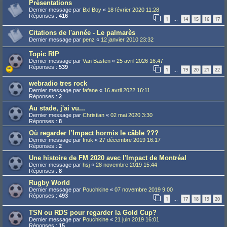
Présentations
Dernier message par
Bxl Boy
«
18 février 2020 11:28
Réponses :
416
1
14
15
16
17
…
Citations de l'année - Le palmarès
Dernier message par
penz
«
12 janvier 2010 23:32
Topic RIP
Dernier message par
Van Basten
«
25 avril 2026 16:47
Réponses :
539
1
19
20
21
22
…
webradio tres rock
Dernier message par
fafane
«
16 avril 2022 16:11
Réponses :
2
Au stade, j'ai vu...
Dernier message par
Christian
«
02 mai 2020 3:30
Réponses :
8
Où regarder l’Impact hormis le câble ???
Dernier message par
Inuk
«
27 décembre 2019 16:17
Réponses :
2
Une histoire de FM 2020 avec l'Impact de Montréal
Dernier message par
hsj
«
28 novembre 2019 15:44
Réponses :
8
Rugby World
Dernier message par
Pouchkine
«
07 novembre 2019 9:00
Réponses :
493
1
17
18
19
20
…
TSN ou RDS pour regarder la Gold Cup?
Dernier message par
Pouchkine
«
21 juin 2019 16:01
Réponses :
15