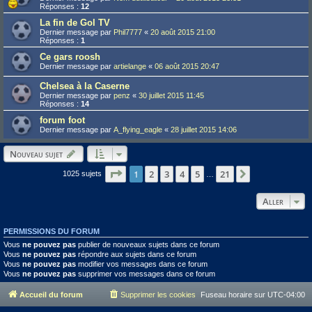
Réponses :
12
La fin de Gol TV
Dernier message par
Phil7777
«
20 août 2015 21:00
Réponses :
1
Ce gars roosh
Dernier message par
artielange
«
06 août 2015 20:47
Chelsea à la Caserne
Dernier message par
penz
«
30 juillet 2015 11:45
Réponses :
14
forum foot
Dernier message par
A_flying_eagle
«
28 juillet 2015 14:06
Nouveau sujet
Page
1
1
sur
21
2
3
4
5
21
Suivant
1025 sujets
…
Aller
PERMISSIONS DU FORUM
Vous
ne pouvez pas
publier de nouveaux sujets dans ce forum
Vous
ne pouvez pas
répondre aux sujets dans ce forum
Vous
ne pouvez pas
modifier vos messages dans ce forum
Vous
ne pouvez pas
supprimer vos messages dans ce forum
Accueil du forum
Supprimer les cookies
Fuseau horaire sur
UTC-04:00