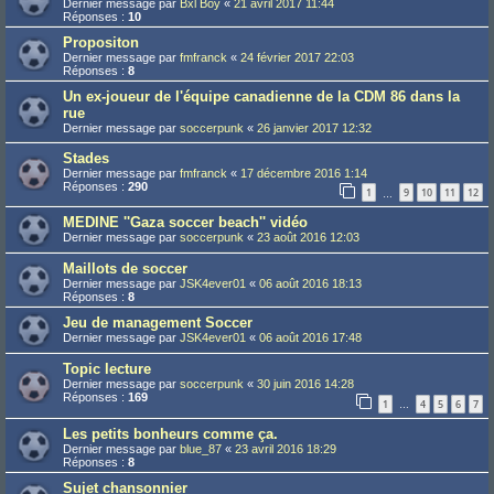
Dernier message par
Bxl Boy
«
21 avril 2017 11:44
Réponses :
10
Propositon
Dernier message par
fmfranck
«
24 février 2017 22:03
Réponses :
8
Un ex-joueur de l'équipe canadienne de la CDM 86 dans la
rue
Dernier message par
soccerpunk
«
26 janvier 2017 12:32
Stades
Dernier message par
fmfranck
«
17 décembre 2016 1:14
Réponses :
290
1
9
10
11
12
…
MEDINE ''Gaza soccer beach'' vidéo
Dernier message par
soccerpunk
«
23 août 2016 12:03
Maillots de soccer
Dernier message par
JSK4ever01
«
06 août 2016 18:13
Réponses :
8
Jeu de management Soccer
Dernier message par
JSK4ever01
«
06 août 2016 17:48
Topic lecture
Dernier message par
soccerpunk
«
30 juin 2016 14:28
Réponses :
169
1
4
5
6
7
…
Les petits bonheurs comme ça.
Dernier message par
blue_87
«
23 avril 2016 18:29
Réponses :
8
Sujet chansonnier