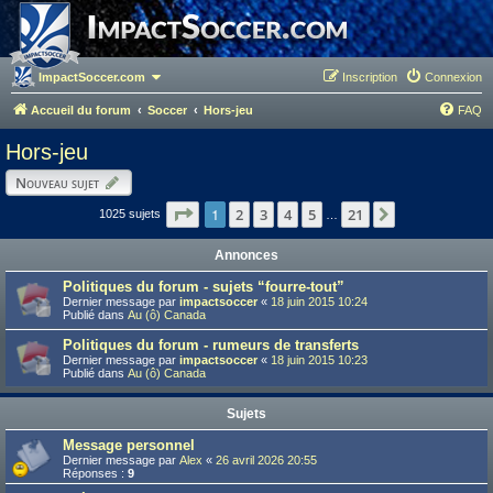
ImpactSoccer.com
Inscription
Connexion
Accueil du forum
Soccer
Hors-jeu
FAQ
Hors-jeu
Nouveau sujet
Page
1
1
sur
21
2
3
4
5
21
Suivant
1025 sujets
…
Annonces
Politiques du forum - sujets “fourre-tout”
Dernier message par
impactsoccer
«
18 juin 2015 10:24
Publié dans
Au (ô) Canada
Politiques du forum - rumeurs de transferts
Dernier message par
impactsoccer
«
18 juin 2015 10:23
Publié dans
Au (ô) Canada
Sujets
Message personnel
Dernier message par
Alex
«
26 avril 2026 20:55
Réponses :
9