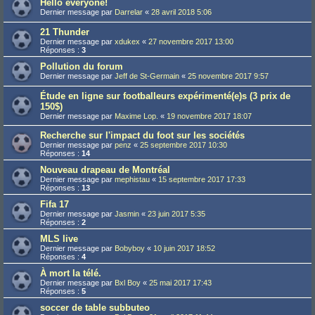
Hello everyone!
Dernier message par
Darrelar
«
28 avril 2018 5:06
21 Thunder
Dernier message par
xdukex
«
27 novembre 2017 13:00
Réponses :
3
Pollution du forum
Dernier message par
Jeff de St-Germain
«
25 novembre 2017 9:57
Étude en ligne sur footballeurs expérimenté(e)s (3 prix de
150$)
Dernier message par
Maxime Lop.
«
19 novembre 2017 18:07
Recherche sur l'impact du foot sur les sociétés
Dernier message par
penz
«
25 septembre 2017 10:30
Réponses :
14
Nouveau drapeau de Montréal
Dernier message par
mephistau
«
15 septembre 2017 17:33
Réponses :
13
Fifa 17
Dernier message par
Jasmin
«
23 juin 2017 5:35
Réponses :
2
MLS live
Dernier message par
Bobyboy
«
10 juin 2017 18:52
Réponses :
4
À mort la télé.
Dernier message par
Bxl Boy
«
25 mai 2017 17:43
Réponses :
5
soccer de table subbuteo