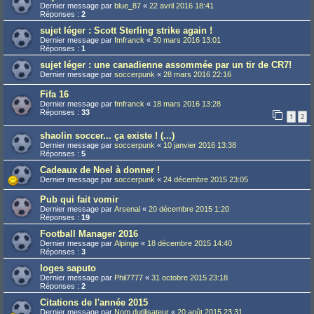
Dernier message par
blue_87
«
22 avril 2016 18:41
Réponses :
2
sujet léger : Scott Sterling strike again !
Dernier message par
fmfranck
«
30 mars 2016 13:01
Réponses :
1
sujet léger : une canadienne assommée par un tir de CR7!
Dernier message par
soccerpunk
«
28 mars 2016 22:16
Fifa 16
Dernier message par
fmfranck
«
18 mars 2016 13:28
Réponses :
33
1
2
shaolin soccer... ça existe ! (...)
Dernier message par
soccerpunk
«
10 janvier 2016 13:38
Réponses :
5
Cadeaux de Noel à donner !
Dernier message par
soccerpunk
«
24 décembre 2015 23:05
Pub qui fait vomir
Dernier message par
Arsenal
«
20 décembre 2015 1:20
Réponses :
19
Football Manager 2016
Dernier message par
Alpinge
«
18 décembre 2015 14:40
Réponses :
3
loges saputo
Dernier message par
Phil7777
«
31 octobre 2015 23:18
Réponses :
2
Citations de l'année 2015
Dernier message par
Nom dutilisateur
«
20 août 2015 23:31