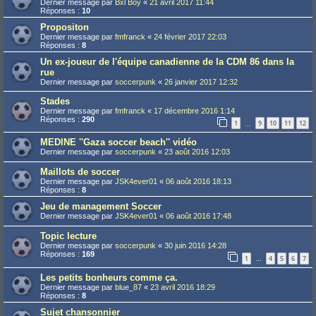
Dernier message par
Bxl Boy
«
21 avril 2017 11:44
Réponses :
10
Propositon
Dernier message par
fmfranck
«
24 février 2017 22:03
Réponses :
8
Un ex-joueur de l'équipe canadienne de la CDM 86 dans la
rue
Dernier message par
soccerpunk
«
26 janvier 2017 12:32
Stades
Dernier message par
fmfranck
«
17 décembre 2016 1:14
Réponses :
290
1
9
10
11
12
…
MEDINE ''Gaza soccer beach'' vidéo
Dernier message par
soccerpunk
«
23 août 2016 12:03
Maillots de soccer
Dernier message par
JSK4ever01
«
06 août 2016 18:13
Réponses :
8
Jeu de management Soccer
Dernier message par
JSK4ever01
«
06 août 2016 17:48
Topic lecture
Dernier message par
soccerpunk
«
30 juin 2016 14:28
Réponses :
169
1
4
5
6
7
…
Les petits bonheurs comme ça.
Dernier message par
blue_87
«
23 avril 2016 18:29
Réponses :
8
Sujet chansonnier