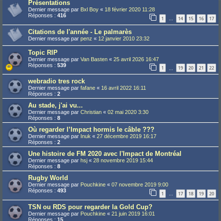
Présentations
Dernier message par
Bxl Boy
«
18 février 2020 11:28
Réponses :
416
1
14
15
16
17
…
Citations de l'année - Le palmarès
Dernier message par
penz
«
12 janvier 2010 23:32
Topic RIP
Dernier message par
Van Basten
«
25 avril 2026 16:47
Réponses :
539
1
19
20
21
22
…
webradio tres rock
Dernier message par
fafane
«
16 avril 2022 16:11
Réponses :
2
Au stade, j'ai vu...
Dernier message par
Christian
«
02 mai 2020 3:30
Réponses :
8
Où regarder l’Impact hormis le câble ???
Dernier message par
Inuk
«
27 décembre 2019 16:17
Réponses :
2
Une histoire de FM 2020 avec l'Impact de Montréal
Dernier message par
hsj
«
28 novembre 2019 15:44
Réponses :
8
Rugby World
Dernier message par
Pouchkine
«
07 novembre 2019 9:00
Réponses :
493
1
17
18
19
20
…
TSN ou RDS pour regarder la Gold Cup?
Dernier message par
Pouchkine
«
21 juin 2019 16:01
Réponses :
15