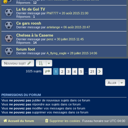
Réponses :
12
La fin de Gol TV
Dernier message par
Phil7777
«
20 août 2015 21:00
Réponses :
1
Ce gars roosh
Dernier message par
artielange
«
06 août 2015 20:47
Chelsea à la Caserne
Dernier message par
penz
«
30 juillet 2015 11:45
Réponses :
14
forum foot
Dernier message par
A_flying_eagle
«
28 juillet 2015 14:06
Nouveau sujet
Page
1
1
sur
21
2
3
4
5
21
Suivant
1025 sujets
…
Aller
PERMISSIONS DU FORUM
Vous
ne pouvez pas
publier de nouveaux sujets dans ce forum
Vous
ne pouvez pas
répondre aux sujets dans ce forum
Vous
ne pouvez pas
modifier vos messages dans ce forum
Vous
ne pouvez pas
supprimer vos messages dans ce forum
Accueil du forum
Supprimer les cookies
Fuseau horaire sur
UTC-04:00