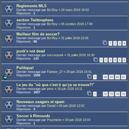
Reglements MLS
Dernier message par
Bxl Boy
«
29 mars 2019 16:52
Réponses :
1
section Twittosphere
Dernier message par
Bxl Boy
«
05 octobre 2018 17:08
Réponses :
1
Meilleur film de soccer?
Dernier message par
Bxl Boy
«
31 juillet 2018 23:05
Réponses :
99
1
2
3
4
punk's not dead
Dernier message par
soccerpunk
«
31 juillet 2018 16:30
Réponses :
143
1
2
3
4
5
6
Politique!
Dernier message par
Flanker_27
«
29 juin 2018 14:41
Réponses :
1506
1
58
59
60
61
…
Le jeu du "où que c'est ti qu'ça se trouve?!"
Dernier message par
penz
«
18 juin 2018 10:11
Réponses :
1857
1
72
73
74
75
…
Nouveaux usagers et spam
Dernier message par
Daniel
«
04 juin 2018 12:02
Réponses :
3
Soccer à Rimouski
Dernier message par
Pouchkine
«
03 juin 2018 10:03
Réponses :
1