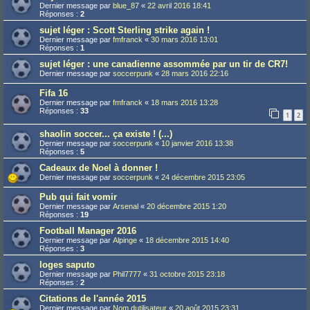
Dernier message par
blue_87
«
22 avril 2016 18:41
Réponses :
2
sujet léger : Scott Sterling strike again !
Dernier message par
fmfranck
«
30 mars 2016 13:01
Réponses :
1
sujet léger : une canadienne assommée par un tir de CR7!
Dernier message par
soccerpunk
«
28 mars 2016 22:16
Fifa 16
Dernier message par
fmfranck
«
18 mars 2016 13:28
Réponses :
33
1
2
shaolin soccer... ça existe ! (...)
Dernier message par
soccerpunk
«
10 janvier 2016 13:38
Réponses :
5
Cadeaux de Noel à donner !
Dernier message par
soccerpunk
«
24 décembre 2015 23:05
Pub qui fait vomir
Dernier message par
Arsenal
«
20 décembre 2015 1:20
Réponses :
19
Football Manager 2016
Dernier message par
Alpinge
«
18 décembre 2015 14:40
Réponses :
3
loges saputo
Dernier message par
Phil7777
«
31 octobre 2015 23:18
Réponses :
2
Citations de l'année 2015
Dernier message par
Nom dutilisateur
«
20 août 2015 23:31