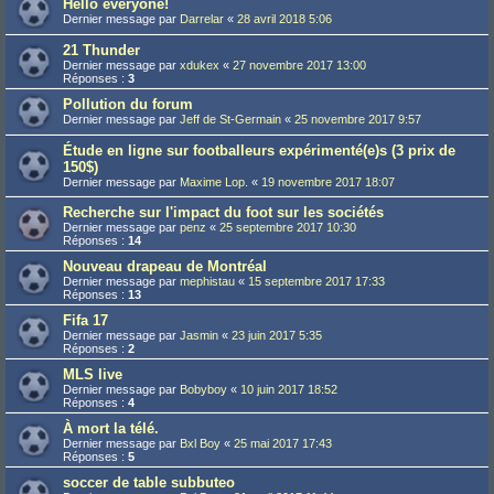
Hello everyone!
Dernier message par
Darrelar
«
28 avril 2018 5:06
21 Thunder
Dernier message par
xdukex
«
27 novembre 2017 13:00
Réponses :
3
Pollution du forum
Dernier message par
Jeff de St-Germain
«
25 novembre 2017 9:57
Étude en ligne sur footballeurs expérimenté(e)s (3 prix de
150$)
Dernier message par
Maxime Lop.
«
19 novembre 2017 18:07
Recherche sur l'impact du foot sur les sociétés
Dernier message par
penz
«
25 septembre 2017 10:30
Réponses :
14
Nouveau drapeau de Montréal
Dernier message par
mephistau
«
15 septembre 2017 17:33
Réponses :
13
Fifa 17
Dernier message par
Jasmin
«
23 juin 2017 5:35
Réponses :
2
MLS live
Dernier message par
Bobyboy
«
10 juin 2017 18:52
Réponses :
4
À mort la télé.
Dernier message par
Bxl Boy
«
25 mai 2017 17:43
Réponses :
5
soccer de table subbuteo