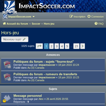
ImpactSoccer.com
Inscription
Connexion
Accueil du forum
Soccer
Hors-jeu
FAQ
Hors-jeu
Nouveau sujet
Page
1
1
sur
21
2
3
4
5
21
Suivant
1025 sujets
…
Annonces
Politiques du forum - sujets “fourre-tout”
Dernier message par
impactsoccer
«
18 juin 2015 10:24
Publié dans
Au (ô) Canada
Politiques du forum - rumeurs de transferts
Dernier message par
impactsoccer
«
18 juin 2015 10:23
Publié dans
Au (ô) Canada
Sujets
Message personnel
Dernier message par
Alex
«
26 avril 2026 20:55
Réponses :
9