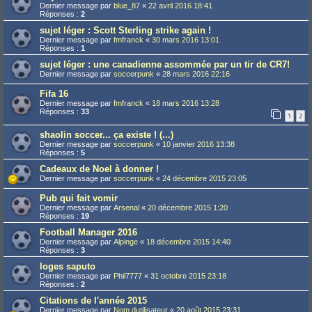
Dernier message par
blue_87
«
22 avril 2016 18:41
Réponses :
2
sujet léger : Scott Sterling strike again !
Dernier message par
fmfranck
«
30 mars 2016 13:01
Réponses :
1
sujet léger : une canadienne assommée par un tir de CR7!
Dernier message par
soccerpunk
«
28 mars 2016 22:16
Fifa 16
Dernier message par
fmfranck
«
18 mars 2016 13:28
Réponses :
33
1
2
shaolin soccer... ça existe ! (...)
Dernier message par
soccerpunk
«
10 janvier 2016 13:38
Réponses :
5
Cadeaux de Noel à donner !
Dernier message par
soccerpunk
«
24 décembre 2015 23:05
Pub qui fait vomir
Dernier message par
Arsenal
«
20 décembre 2015 1:20
Réponses :
19
Football Manager 2016
Dernier message par
Alpinge
«
18 décembre 2015 14:40
Réponses :
3
loges saputo
Dernier message par
Phil7777
«
31 octobre 2015 23:18
Réponses :
2
Citations de l'année 2015
Dernier message par
Nom dutilisateur
«
20 août 2015 23:31