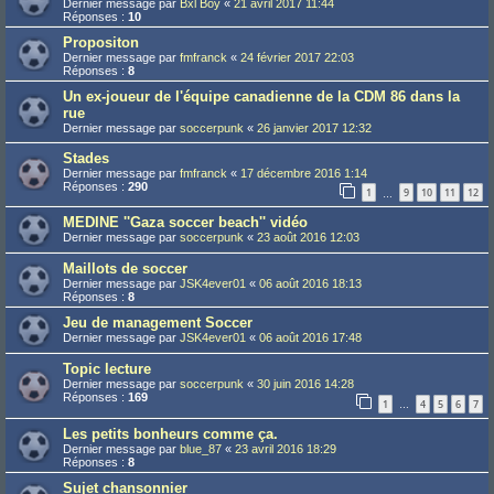
Dernier message par
Bxl Boy
«
21 avril 2017 11:44
Réponses :
10
Propositon
Dernier message par
fmfranck
«
24 février 2017 22:03
Réponses :
8
Un ex-joueur de l'équipe canadienne de la CDM 86 dans la
rue
Dernier message par
soccerpunk
«
26 janvier 2017 12:32
Stades
Dernier message par
fmfranck
«
17 décembre 2016 1:14
Réponses :
290
1
9
10
11
12
…
MEDINE ''Gaza soccer beach'' vidéo
Dernier message par
soccerpunk
«
23 août 2016 12:03
Maillots de soccer
Dernier message par
JSK4ever01
«
06 août 2016 18:13
Réponses :
8
Jeu de management Soccer
Dernier message par
JSK4ever01
«
06 août 2016 17:48
Topic lecture
Dernier message par
soccerpunk
«
30 juin 2016 14:28
Réponses :
169
1
4
5
6
7
…
Les petits bonheurs comme ça.
Dernier message par
blue_87
«
23 avril 2016 18:29
Réponses :
8
Sujet chansonnier