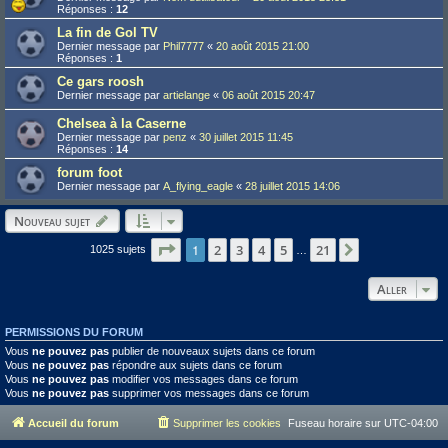
Réponses :
12
La fin de Gol TV
Dernier message par
Phil7777
«
20 août 2015 21:00
Réponses :
1
Ce gars roosh
Dernier message par
artielange
«
06 août 2015 20:47
Chelsea à la Caserne
Dernier message par
penz
«
30 juillet 2015 11:45
Réponses :
14
forum foot
Dernier message par
A_flying_eagle
«
28 juillet 2015 14:06
Nouveau sujet
Page
1
1
sur
21
2
3
4
5
21
Suivant
1025 sujets
…
Aller
PERMISSIONS DU FORUM
Vous
ne pouvez pas
publier de nouveaux sujets dans ce forum
Vous
ne pouvez pas
répondre aux sujets dans ce forum
Vous
ne pouvez pas
modifier vos messages dans ce forum
Vous
ne pouvez pas
supprimer vos messages dans ce forum
Accueil du forum
Supprimer les cookies
Fuseau horaire sur
UTC-04:00