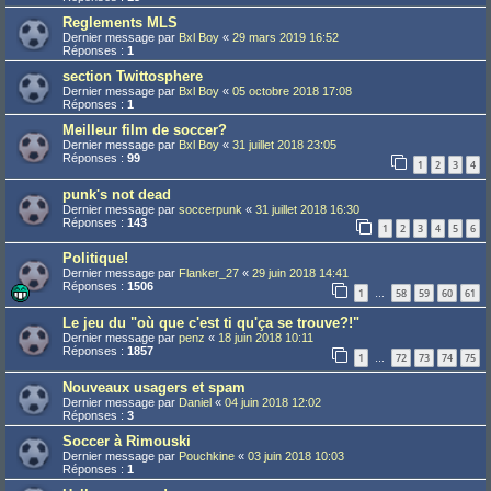
Reglements MLS
Dernier message par
Bxl Boy
«
29 mars 2019 16:52
Réponses :
1
section Twittosphere
Dernier message par
Bxl Boy
«
05 octobre 2018 17:08
Réponses :
1
Meilleur film de soccer?
Dernier message par
Bxl Boy
«
31 juillet 2018 23:05
Réponses :
99
1
2
3
4
punk's not dead
Dernier message par
soccerpunk
«
31 juillet 2018 16:30
Réponses :
143
1
2
3
4
5
6
Politique!
Dernier message par
Flanker_27
«
29 juin 2018 14:41
Réponses :
1506
1
58
59
60
61
…
Le jeu du "où que c'est ti qu'ça se trouve?!"
Dernier message par
penz
«
18 juin 2018 10:11
Réponses :
1857
1
72
73
74
75
…
Nouveaux usagers et spam
Dernier message par
Daniel
«
04 juin 2018 12:02
Réponses :
3
Soccer à Rimouski
Dernier message par
Pouchkine
«
03 juin 2018 10:03
Réponses :
1