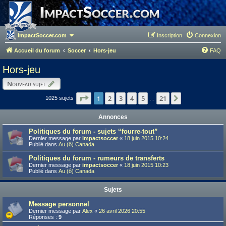
ImpactSoccer.com
Inscription
Connexion
Accueil du forum
Soccer
Hors-jeu
FAQ
Hors-jeu
Nouveau sujet
Page
1
1
sur
21
2
3
4
5
21
Suivant
1025 sujets
…
Annonces
Politiques du forum - sujets “fourre-tout”
Dernier message par
impactsoccer
«
18 juin 2015 10:24
Publié dans
Au (ô) Canada
Politiques du forum - rumeurs de transferts
Dernier message par
impactsoccer
«
18 juin 2015 10:23
Publié dans
Au (ô) Canada
Sujets
Message personnel
Dernier message par
Alex
«
26 avril 2026 20:55
Réponses :
9