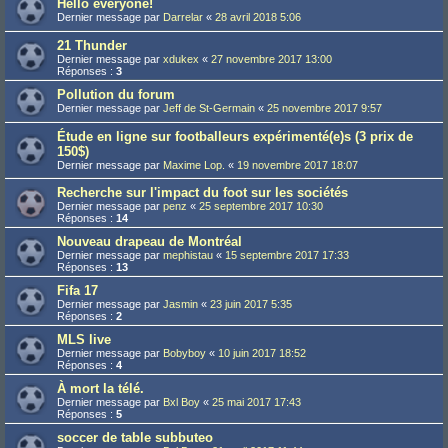
Hello everyone!
Dernier message par
Darrelar
«
28 avril 2018 5:06
21 Thunder
Dernier message par
xdukex
«
27 novembre 2017 13:00
Réponses :
3
Pollution du forum
Dernier message par
Jeff de St-Germain
«
25 novembre 2017 9:57
Étude en ligne sur footballeurs expérimenté(e)s (3 prix de
150$)
Dernier message par
Maxime Lop.
«
19 novembre 2017 18:07
Recherche sur l'impact du foot sur les sociétés
Dernier message par
penz
«
25 septembre 2017 10:30
Réponses :
14
Nouveau drapeau de Montréal
Dernier message par
mephistau
«
15 septembre 2017 17:33
Réponses :
13
Fifa 17
Dernier message par
Jasmin
«
23 juin 2017 5:35
Réponses :
2
MLS live
Dernier message par
Bobyboy
«
10 juin 2017 18:52
Réponses :
4
À mort la télé.
Dernier message par
Bxl Boy
«
25 mai 2017 17:43
Réponses :
5
soccer de table subbuteo