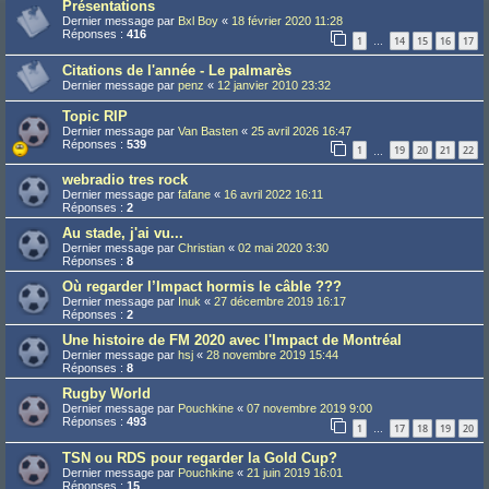
Présentations
Dernier message par
Bxl Boy
«
18 février 2020 11:28
Réponses :
416
1
14
15
16
17
…
Citations de l'année - Le palmarès
Dernier message par
penz
«
12 janvier 2010 23:32
Topic RIP
Dernier message par
Van Basten
«
25 avril 2026 16:47
Réponses :
539
1
19
20
21
22
…
webradio tres rock
Dernier message par
fafane
«
16 avril 2022 16:11
Réponses :
2
Au stade, j'ai vu...
Dernier message par
Christian
«
02 mai 2020 3:30
Réponses :
8
Où regarder l’Impact hormis le câble ???
Dernier message par
Inuk
«
27 décembre 2019 16:17
Réponses :
2
Une histoire de FM 2020 avec l'Impact de Montréal
Dernier message par
hsj
«
28 novembre 2019 15:44
Réponses :
8
Rugby World
Dernier message par
Pouchkine
«
07 novembre 2019 9:00
Réponses :
493
1
17
18
19
20
…
TSN ou RDS pour regarder la Gold Cup?
Dernier message par
Pouchkine
«
21 juin 2019 16:01
Réponses :
15