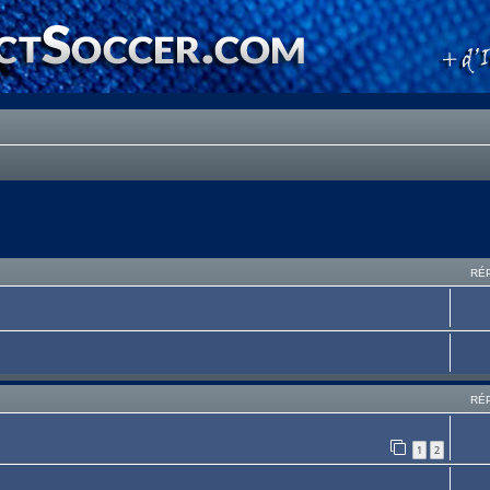
RÉ
RÉ
1
2