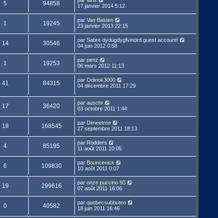
par
faris
5
94858
17 janvier 2014 5:12
par
Van Basten
1
19245
23 janvier 2013 22:15
par
Sabre dydugdygfvindrd guest account!
14
30546
04 juin 2012 0:58
par
penz
1
19253
06 mars 2012 11:13
par
Odinok3000
41
84315
04 décembre 2011 17:29
par
auschr
17
36420
03 octobre 2011 1:44
par
Dimeetree
18
168545
27 septembre 2011 18:13
par
Rodders
4
85195
11 août 2011 10:05
par
Bouncenick
6
109830
10 août 2011 0:07
par
onze puccino 93
19
299616
07 août 2011 16:06
par
quebecsubbuteo
0
40582
18 juin 2011 16:46