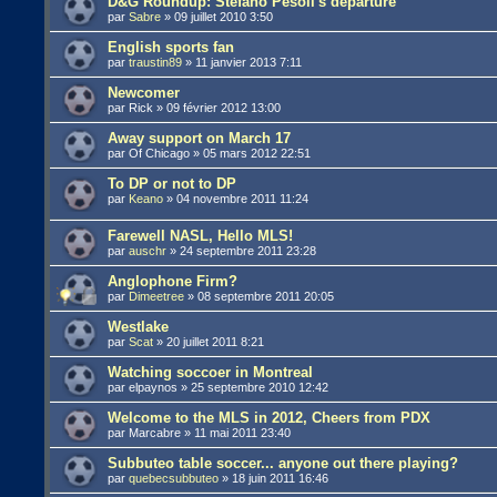
D&G Roundup: Stefano Pesoli's departure
par
Sabre
»
09 juillet 2010 3:50
English sports fan
par
traustin89
»
11 janvier 2013 7:11
Newcomer
par
Rick
»
09 février 2012 13:00
Away support on March 17
par
Of Chicago
»
05 mars 2012 22:51
To DP or not to DP
par
Keano
»
04 novembre 2011 11:24
Farewell NASL, Hello MLS!
par
auschr
»
24 septembre 2011 23:28
Anglophone Firm?
par
Dimeetree
»
08 septembre 2011 20:05
Westlake
par
Scat
»
20 juillet 2011 8:21
Watching soccoer in Montreal
par
elpaynos
»
25 septembre 2010 12:42
Welcome to the MLS in 2012, Cheers from PDX
par
Marcabre
»
11 mai 2011 23:40
Subbuteo table soccer... anyone out there playing?
par
quebecsubbuteo
»
18 juin 2011 16:46