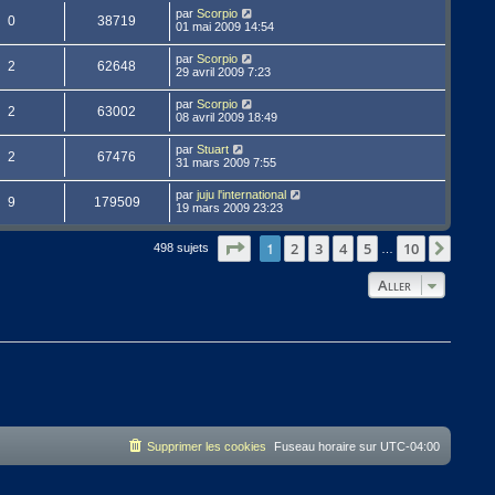
par
Scorpio
0
38719
01 mai 2009 14:54
par
Scorpio
2
62648
29 avril 2009 7:23
par
Scorpio
2
63002
08 avril 2009 18:49
par
Stuart
2
67476
31 mars 2009 7:55
par
juju l'international
9
179509
19 mars 2009 23:23
Page
1
1
sur
10
2
3
4
5
10
Suivan
498 sujets
…
Aller
Supprimer les cookies
Fuseau horaire sur
UTC-04:00