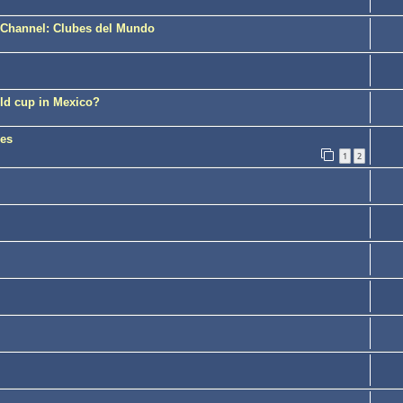
e Channel: Clubes del Mundo
rld cup in Mexico?
mes
1
2