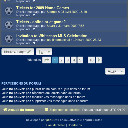
Réponses :
2
Tickets for 2009 Home Games
Dernier message par
Scorpio
«
08 avril 2009 18:49
Réponses :
2
Tickets - online or at game?
Dernier message par
Stuart
«
31 mars 2009 7:55
Réponses :
2
invitation to Whitecaps MLS Celebration
Dernier message par
juju l'international
«
19 mars 2009 23:23
Réponses :
9
Nouveau sujet
Page
1
1
sur
10
2
3
4
5
10
Suivant
498 sujets
…
Aller
PERMISSIONS DU FORUM
Vous
ne pouvez pas
publier de nouveaux sujets dans ce forum
Vous
ne pouvez pas
répondre aux sujets dans ce forum
Vous
ne pouvez pas
modifier vos messages dans ce forum
Vous
ne pouvez pas
supprimer vos messages dans ce forum
Accueil du forum
Supprimer les cookies
Fuseau horaire sur
UTC-04:00
Développé par
phpBB
® Forum Software © phpBB Limited
Confidentialité
|
Conditions