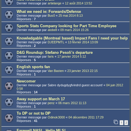
Dernier message par
artielange
«
12 août 2014 13:52
What we need ie: Forwards/Defense
Dernier message par
Bus0
«
25 mai 2014 8:13
Réponses :
7
Sports Stats Company looking for Part Time Employee
Dernier message par
atobell
«
09 mars 2014 15:26
Knowledgable (Montreal based) Impact Fans I need your help
Dernier message par
DJEEPMTL
«
13 février 2014 13:09
Réponses :
2
D&G Roundup: Stefano Pesoli's departure
Dernier message par
faris
«
17 janvier 2014 5:12
Réponses :
5
English sports fan
Dernier message par
Van Basten
«
23 janvier 2013 22:15
Réponses :
1
Newcomer
Dernier message par
Sabre dydugdygfvindrd guest account!
«
04 juin 2012
0:58
Réponses :
14
Away support on March 17
Dernier message par
penz
«
06 mars 2012 11:13
Réponses :
1
To DP or not to DP
Dernier message par
Odinok3000
«
04 décembre 2011 17:29
Réponses :
41
1
2
Farewell NASL, Hello MLS!