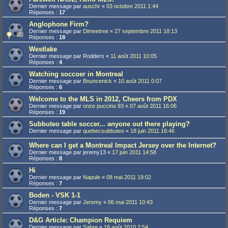
Dernier message par
auschr
«
03 octobre 2011 1:44
Réponses :
17
Anglophone Firm?
Dernier message par
Dimeetree
«
27 septembre 2011 18:13
Réponses :
18
Westlake
Dernier message par
Rodders
«
11 août 2011 10:05
Réponses :
4
Watching soccoer in Montreal
Dernier message par
Bouncenick
«
10 août 2011 0:07
Réponses :
6
Welcome to the MLS in 2012, Cheers from PDX
Dernier message par
onze puccino 93
«
07 août 2011 16:06
Réponses :
19
Subbuteo table soccer... anyone out there playing?
Dernier message par
quebecsubbuteo
«
18 juin 2011 16:46
Where can I get a Montreal Impact Jersey over the Internet?
Dernier message par
jeremy13
«
17 juin 2011 14:58
Réponses :
8
Hi
Dernier message par
Napule
«
08 mai 2011 19:02
Réponses :
7
Boden - VSK 1-1
Dernier message par
Jeremy
«
06 mai 2011 10:43
Réponses :
7
D&G Article: Champion Requiem
Dernier message par
Sabre
«
18 août 2010 2:54