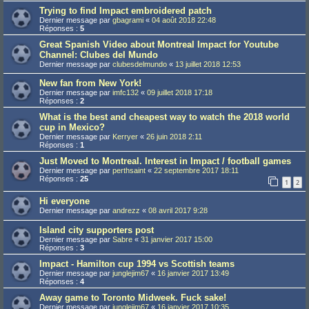
Trying to find Impact embroidered patch
Dernier message par
gbagrami
«
04 août 2018 22:48
Réponses :
5
Great Spanish Video about Montreal Impact for Youtube
Channel: Clubes del Mundo
Dernier message par
clubesdelmundo
«
13 juillet 2018 12:53
New fan from New York!
Dernier message par
imfc132
«
09 juillet 2018 17:18
Réponses :
2
What is the best and cheapest way to watch the 2018 world
cup in Mexico?
Dernier message par
Kerryer
«
26 juin 2018 2:11
Réponses :
1
Just Moved to Montreal. Interest in Impact / football games
Dernier message par
perthsaint
«
22 septembre 2017 18:11
Réponses :
25
1
2
Hi everyone
Dernier message par
andrezz
«
08 avril 2017 9:28
Island city supporters post
Dernier message par
Sabre
«
31 janvier 2017 15:00
Réponses :
3
Impact - Hamilton cup 1994 vs Scottish teams
Dernier message par
junglejim67
«
16 janvier 2017 13:49
Réponses :
4
Away game to Toronto Midweek. Fuck sake!
Dernier message par
junglejim67
«
16 janvier 2017 10:35