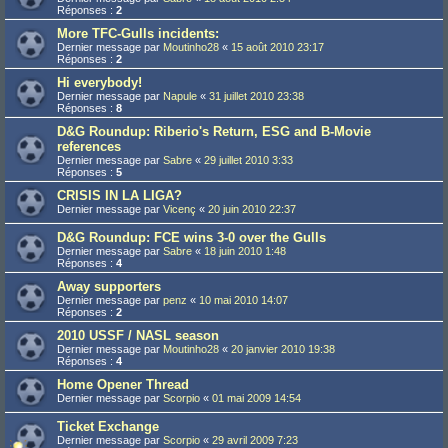
Réponses :
2
More TFC-Gulls incidents:
Dernier message par
Moutinho28
«
15 août 2010 23:17
Réponses :
2
Hi everybody!
Dernier message par
Napule
«
31 juillet 2010 23:38
Réponses :
8
D&G Roundup: Riberio's Return, ESG and B-Movie
references
Dernier message par
Sabre
«
29 juillet 2010 3:33
Réponses :
5
CRISIS IN LA LIGA?
Dernier message par
Vicenç
«
20 juin 2010 22:37
D&G Roundup: FCE wins 3-0 over the Gulls
Dernier message par
Sabre
«
18 juin 2010 1:48
Réponses :
4
Away supporters
Dernier message par
penz
«
10 mai 2010 14:07
Réponses :
2
2010 USSF / NASL season
Dernier message par
Moutinho28
«
20 janvier 2010 19:38
Réponses :
4
Home Opener Thread
Dernier message par
Scorpio
«
01 mai 2009 14:54
Ticket Exchange
Dernier message par
Scorpio
«
29 avril 2009 7:23