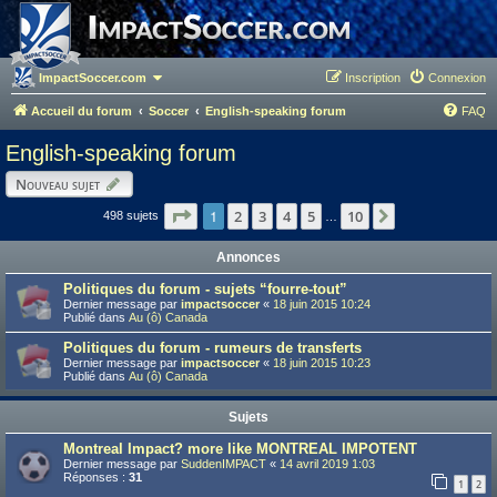
ImpactSoccer.com
Inscription
Connexion
Accueil du forum
Soccer
English-speaking forum
FAQ
English-speaking forum
Nouveau sujet
Page
1
1
sur
10
2
3
4
5
10
Suivant
498 sujets
…
Annonces
Politiques du forum - sujets “fourre-tout”
Dernier message par
impactsoccer
«
18 juin 2015 10:24
Publié dans
Au (ô) Canada
Politiques du forum - rumeurs de transferts
Dernier message par
impactsoccer
«
18 juin 2015 10:23
Publié dans
Au (ô) Canada
Sujets
Montreal Impact? more like MONTREAL IMPOTENT
Dernier message par
SuddenIMPACT
«
14 avril 2019 1:03
Réponses :
31
1
2