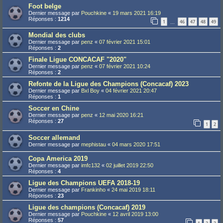
Foot belge
Dernier message par
Pouchkine
«
19 mars 2021 16:19
Réponses :
1214
1
46
47
48
49
…
Mondial des clubs
Dernier message par
penz
«
07 février 2021 15:01
Réponses :
2
Finale Ligue CONCACAF "2020"
Dernier message par
penz
«
07 février 2021 10:24
Réponses :
2
Refonte de la Ligue des Champions (Concacaf) 2023
Dernier message par
Bxl Boy
«
04 février 2021 20:47
Réponses :
1
Soccer en Chine
Dernier message par
penz
«
12 mai 2020 16:21
Réponses :
27
1
2
Soccer allemand
Dernier message par
mephistau
«
04 mars 2020 17:51
Copa America 2019
Dernier message par
imfc132
«
02 juillet 2019 22:50
Réponses :
4
Ligue des Champions UEFA 2018-19
Dernier message par
Frankinho
«
24 mai 2019 18:11
Réponses :
23
Ligue des champions (Concacaf) 2019
Dernier message par
Pouchkine
«
12 avril 2019 13:00
Réponses :
57