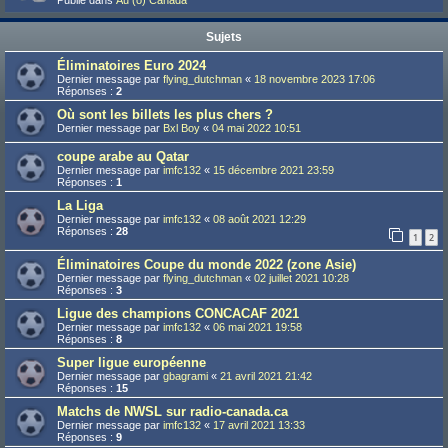
Publié dans
Au (ô) Canada
Sujets
Éliminatoires Euro 2024
Dernier message par
flying_dutchman
«
18 novembre 2023 17:06
Réponses :
2
Où sont les billets les plus chers ?
Dernier message par
Bxl Boy
«
04 mai 2022 10:51
coupe arabe au Qatar
Dernier message par
imfc132
«
15 décembre 2021 23:59
Réponses :
1
La Liga
Dernier message par
imfc132
«
08 août 2021 12:29
Réponses :
28
1
2
Éliminatoires Coupe du monde 2022 (zone Asie)
Dernier message par
flying_dutchman
«
02 juillet 2021 10:28
Réponses :
3
Ligue des champions CONCACAF 2021
Dernier message par
imfc132
«
06 mai 2021 19:58
Réponses :
8
Super ligue européenne
Dernier message par
gbagrami
«
21 avril 2021 21:42
Réponses :
15
Matchs de NWSL sur radio-canada.ca
Dernier message par
imfc132
«
17 avril 2021 13:33
Réponses :
9