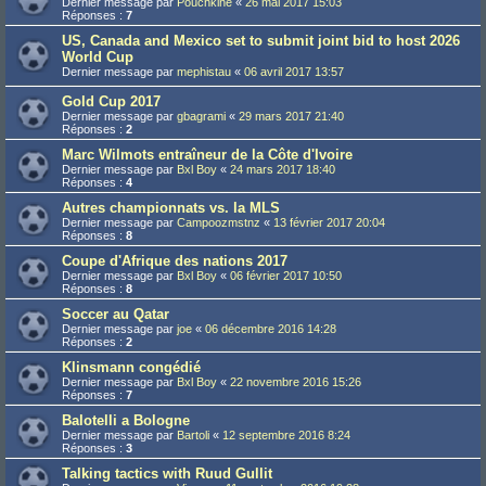
Dernier message par
Pouchkine
«
26 mai 2017 15:03
Réponses :
7
US, Canada and Mexico set to submit joint bid to host 2026
World Cup
Dernier message par
mephistau
«
06 avril 2017 13:57
Gold Cup 2017
Dernier message par
gbagrami
«
29 mars 2017 21:40
Réponses :
2
Marc Wilmots entraîneur de la Côte d'Ivoire
Dernier message par
Bxl Boy
«
24 mars 2017 18:40
Réponses :
4
Autres championnats vs. la MLS
Dernier message par
Campoozmstnz
«
13 février 2017 20:04
Réponses :
8
Coupe d'Afrique des nations 2017
Dernier message par
Bxl Boy
«
06 février 2017 10:50
Réponses :
8
Soccer au Qatar
Dernier message par
joe
«
06 décembre 2016 14:28
Réponses :
2
Klinsmann congédié
Dernier message par
Bxl Boy
«
22 novembre 2016 15:26
Réponses :
7
Balotelli a Bologne
Dernier message par
Bartoli
«
12 septembre 2016 8:24
Réponses :
3
Talking tactics with Ruud Gullit