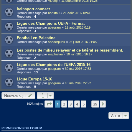
Dernier message par
Vicenç
«
11 septembre 2016 19:28
beinsport connect
Dernier message par
barista9
«
21 août 2016 18:41
Réponses :
4
Ligue des Champions UEFA - Format
Dernier message par
gbagrami
«
12 août 2016 0:19
Réponses :
3
Football en Palestine
Dernier message par
soccerpunk
«
26 juillet 2016 21:05
Les postes de milieu relayeur et de latéral se ressemblent.
Dernier message par
mephistau
«
10 juin 2016 16:17
Réponses :
2
Ligue des Champions de l'UEFA 2015-16
Dernier message par
gbagrami
«
30 mai 2016 17:53
Réponses :
13
Ligue Europa 15-16
Dernier message par
gbagrami
«
18 mai 2016 22:22
Réponses :
9
Nouveau sujet
Page
1
1
sur
39
2
3
4
5
39
Suivant
1923 sujets
…
Aller
PERMISSIONS DU FORUM