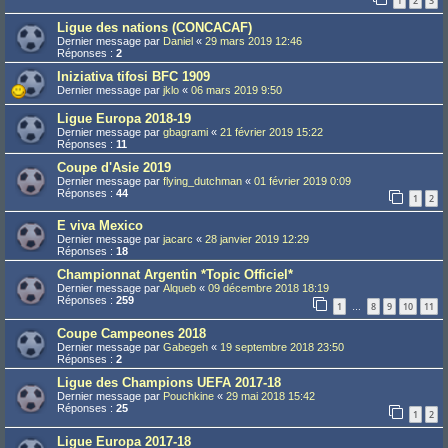
1
2
3
Ligue des nations (CONCACAF)
Dernier message par
Daniel
«
29 mars 2019 12:46
Réponses :
2
Iniziativa tifosi BFC 1909
Dernier message par
jklo
«
06 mars 2019 9:50
Ligue Europa 2018-19
Dernier message par
gbagrami
«
21 février 2019 15:22
Réponses :
11
Coupe d'Asie 2019
Dernier message par
flying_dutchman
«
01 février 2019 0:09
Réponses :
44
1
2
E viva Mexico
Dernier message par
jacarc
«
28 janvier 2019 12:29
Réponses :
18
Championnat Argentin *Topic Officiel*
Dernier message par
Alqueb
«
09 décembre 2018 18:19
Réponses :
259
1
8
9
10
11
…
Coupe Campeones 2018
Dernier message par
Gabegeh
«
19 septembre 2018 23:50
Réponses :
2
Ligue des Champions UEFA 2017-18
Dernier message par
Pouchkine
«
29 mai 2018 15:42
Réponses :
25
1
2
Ligue Europa 2017-18