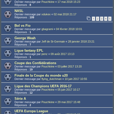
Dernier message par
Pouchkine
«
17 mai 2018 15:23
Réponses :
8
NASL
Dernier message par
xdukex
«
02 mai 2018 21:17
Réponses :
109
1
2
3
4
5
Bol vs Fio
Dernier message par
gbagrami
«
04 février 2018 10:01
Réponses :
1
George Weah
Dernier message par
Jeff de St-Germain
«
28 janvier 2018 23:21
Réponses :
7
Ligue fantasy EPL
Dernier message par
penz
«
09 août 2017 13:13
Réponses :
1
Coupe des Confédérations
Dernier message par
Pouchkine
«
03 juillet 2017 13:20
Réponses :
19
Finale de la Coupe du monde u20
Dernier message par
flying_dutchman
«
10 juin 2017 10:55
Ligue des Champions UEFA 2016-17
Dernier message par
Pouchkine
«
05 juin 2017 10:17
Réponses :
12
Série A
Dernier message par
Pouchkine
«
29 mai 2017 15:48
Réponses :
2
UEFA Europa League