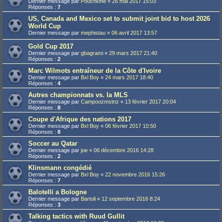
Dernier message par
Pouchkine
«
26 mai 2017 15:03
Réponses :
7
US, Canada and Mexico set to submit joint bid to host 2026
World Cup
Dernier message par
mephistau
«
06 avril 2017 13:57
Gold Cup 2017
Dernier message par
gbagrami
«
29 mars 2017 21:40
Réponses :
2
Marc Wilmots entraîneur de la Côte d'Ivoire
Dernier message par
Bxl Boy
«
24 mars 2017 18:40
Réponses :
4
Autres championnats vs. la MLS
Dernier message par
Campoozmstnz
«
13 février 2017 20:04
Réponses :
8
Coupe d'Afrique des nations 2017
Dernier message par
Bxl Boy
«
06 février 2017 10:50
Réponses :
8
Soccer au Qatar
Dernier message par
joe
«
06 décembre 2016 14:28
Réponses :
2
Klinsmann congédié
Dernier message par
Bxl Boy
«
22 novembre 2016 15:26
Réponses :
7
Balotelli a Bologne
Dernier message par
Bartoli
«
12 septembre 2016 8:24
Réponses :
3
Talking tactics with Ruud Gullit