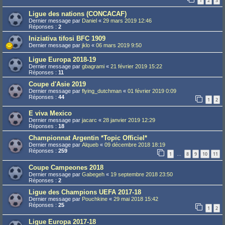
1
2
3
Ligue des nations (CONCACAF)
Dernier message par
Daniel
«
29 mars 2019 12:46
Réponses :
2
Iniziativa tifosi BFC 1909
Dernier message par
jklo
«
06 mars 2019 9:50
Ligue Europa 2018-19
Dernier message par
gbagrami
«
21 février 2019 15:22
Réponses :
11
Coupe d'Asie 2019
Dernier message par
flying_dutchman
«
01 février 2019 0:09
Réponses :
44
1
2
E viva Mexico
Dernier message par
jacarc
«
28 janvier 2019 12:29
Réponses :
18
Championnat Argentin *Topic Officiel*
Dernier message par
Alqueb
«
09 décembre 2018 18:19
Réponses :
259
1
8
9
10
11
…
Coupe Campeones 2018
Dernier message par
Gabegeh
«
19 septembre 2018 23:50
Réponses :
2
Ligue des Champions UEFA 2017-18
Dernier message par
Pouchkine
«
29 mai 2018 15:42
Réponses :
25
1
2
Ligue Europa 2017-18