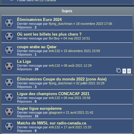
Publié dans
Au (ô) Canada
Sujets
Éliminatoires Euro 2024
Dernier message par
flying_dutchman
«
18 novembre 2023 17:06
Réponses :
2
Où sont les billets les plus chers ?
Dernier message par
Bxl Boy
«
04 mai 2022 10:51
coupe arabe au Qatar
Dernier message par
imfc132
«
15 décembre 2021 23:59
Réponses :
1
La Liga
Dernier message par
imfc132
«
08 août 2021 12:29
Réponses :
28
1
2
Éliminatoires Coupe du monde 2022 (zone Asie)
Dernier message par
flying_dutchman
«
02 juillet 2021 10:28
Réponses :
3
Ligue des champions CONCACAF 2021
Dernier message par
imfc132
«
06 mai 2021 19:58
Réponses :
8
Super ligue européenne
Dernier message par
gbagrami
«
21 avril 2021 21:42
Réponses :
15
Matchs de NWSL sur radio-canada.ca
Dernier message par
imfc132
«
17 avril 2021 13:33
Réponses :
9