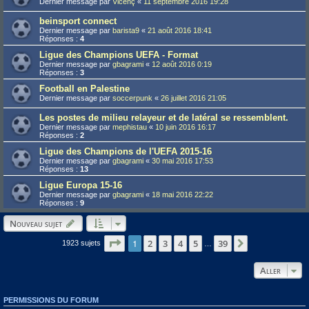
Dernier message par
Vicenç
«
11 septembre 2016 19:28
beinsport connect
Dernier message par
barista9
«
21 août 2016 18:41
Réponses :
4
Ligue des Champions UEFA - Format
Dernier message par
gbagrami
«
12 août 2016 0:19
Réponses :
3
Football en Palestine
Dernier message par
soccerpunk
«
26 juillet 2016 21:05
Les postes de milieu relayeur et de latéral se ressemblent.
Dernier message par
mephistau
«
10 juin 2016 16:17
Réponses :
2
Ligue des Champions de l'UEFA 2015-16
Dernier message par
gbagrami
«
30 mai 2016 17:53
Réponses :
13
Ligue Europa 15-16
Dernier message par
gbagrami
«
18 mai 2016 22:22
Réponses :
9
Nouveau sujet
Page
1
1
sur
39
2
3
4
5
39
Suivant
1923 sujets
…
Aller
PERMISSIONS DU FORUM