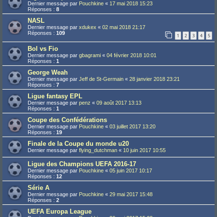
Dernier message par
Pouchkine
«
17 mai 2018 15:23
Réponses :
8
NASL
Dernier message par
xdukex
«
02 mai 2018 21:17
Réponses :
109
1
2
3
4
5
Bol vs Fio
Dernier message par
gbagrami
«
04 février 2018 10:01
Réponses :
1
George Weah
Dernier message par
Jeff de St-Germain
«
28 janvier 2018 23:21
Réponses :
7
Ligue fantasy EPL
Dernier message par
penz
«
09 août 2017 13:13
Réponses :
1
Coupe des Confédérations
Dernier message par
Pouchkine
«
03 juillet 2017 13:20
Réponses :
19
Finale de la Coupe du monde u20
Dernier message par
flying_dutchman
«
10 juin 2017 10:55
Ligue des Champions UEFA 2016-17
Dernier message par
Pouchkine
«
05 juin 2017 10:17
Réponses :
12
Série A
Dernier message par
Pouchkine
«
29 mai 2017 15:48
Réponses :
2
UEFA Europa League