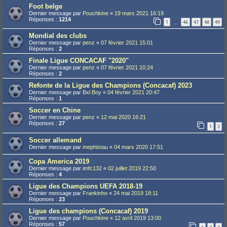
Foot belge
Dernier message par
Pouchkine
«
19 mars 2021 16:19
Réponses :
1214
1
46
47
48
49
…
Mondial des clubs
Dernier message par
penz
«
07 février 2021 15:01
Réponses :
2
Finale Ligue CONCACAF "2020"
Dernier message par
penz
«
07 février 2021 10:24
Réponses :
2
Refonte de la Ligue des Champions (Concacaf) 2023
Dernier message par
Bxl Boy
«
04 février 2021 20:47
Réponses :
1
Soccer en Chine
Dernier message par
penz
«
12 mai 2020 16:21
Réponses :
27
1
2
Soccer allemand
Dernier message par
mephistau
«
04 mars 2020 17:51
Copa America 2019
Dernier message par
imfc132
«
02 juillet 2019 22:50
Réponses :
4
Ligue des Champions UEFA 2018-19
Dernier message par
Frankinho
«
24 mai 2019 18:11
Réponses :
23
Ligue des champions (Concacaf) 2019
Dernier message par
Pouchkine
«
12 avril 2019 13:00
Réponses :
57