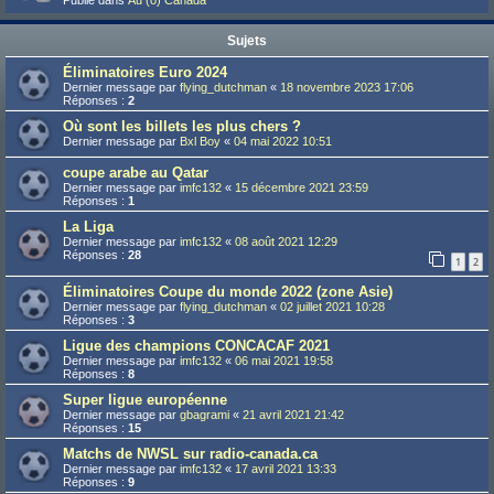
Publié dans
Au (ô) Canada
Sujets
Éliminatoires Euro 2024
Dernier message par
flying_dutchman
«
18 novembre 2023 17:06
Réponses :
2
Où sont les billets les plus chers ?
Dernier message par
Bxl Boy
«
04 mai 2022 10:51
coupe arabe au Qatar
Dernier message par
imfc132
«
15 décembre 2021 23:59
Réponses :
1
La Liga
Dernier message par
imfc132
«
08 août 2021 12:29
Réponses :
28
1
2
Éliminatoires Coupe du monde 2022 (zone Asie)
Dernier message par
flying_dutchman
«
02 juillet 2021 10:28
Réponses :
3
Ligue des champions CONCACAF 2021
Dernier message par
imfc132
«
06 mai 2021 19:58
Réponses :
8
Super ligue européenne
Dernier message par
gbagrami
«
21 avril 2021 21:42
Réponses :
15
Matchs de NWSL sur radio-canada.ca
Dernier message par
imfc132
«
17 avril 2021 13:33
Réponses :
9