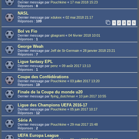
Dernier message par
Pouchkine
«
17 mai 2018 15:23
Réponses :
8
NASL
Dernier message par
xdukex
«
02 mai 2018 21:17
Réponses :
109
1
2
3
4
5
Bol vs Fio
Dernier message par
gbagrami
«
04 février 2018 10:01
Réponses :
1
George Weah
Dernier message par
Jeff de St-Germain
«
28 janvier 2018 23:21
Réponses :
7
Ligue fantasy EPL
Dernier message par
penz
«
09 août 2017 13:13
Réponses :
1
Coupe des Confédérations
Dernier message par
Pouchkine
«
03 juillet 2017 13:20
Réponses :
19
Finale de la Coupe du monde u20
Dernier message par
flying_dutchman
«
10 juin 2017 10:55
Ligue des Champions UEFA 2016-17
Dernier message par
Pouchkine
«
05 juin 2017 10:17
Réponses :
12
Série A
Dernier message par
Pouchkine
«
29 mai 2017 15:48
Réponses :
2
UEFA Europa League