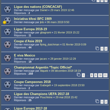
1
2
3
Ligue des nations (CONCACAF)
Dernier message par
Daniel
«
29 mars 2019 12:46
Réponses :
2
Iniziativa tifosi BFC 1909
Dernier message par
jklo
«
06 mars 2019 9:50
Ligue Europa 2018-19
Dernier message par
gbagrami
«
21 février 2019 15:22
Réponses :
11
Coupe d'Asie 2019
Dernier message par
flying_dutchman
«
01 février 2019 0:09
Réponses :
44
1
2
E viva Mexico
Dernier message par
jacarc
«
28 janvier 2019 12:29
Réponses :
18
Championnat Argentin *Topic Officiel*
Dernier message par
Alqueb
«
09 décembre 2018 18:19
Réponses :
259
1
8
9
10
11
…
Coupe Campeones 2018
Dernier message par
Gabegeh
«
19 septembre 2018 23:50
Réponses :
2
Ligue des Champions UEFA 2017-18
Dernier message par
Pouchkine
«
29 mai 2018 15:42
Réponses :
25
1
2
Ligue Europa 2017-18