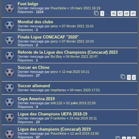
Foot belge
Dernier message par
Pouchkine
«
19 mars 2021 16:19
Réponses :
1214
1
46
47
48
49
…
Mondial des clubs
Dernier message par
penz
«
07 février 2021 15:01
Réponses :
2
Finale Ligue CONCACAF "2020"
Dernier message par
penz
«
07 février 2021 10:24
Réponses :
2
Refonte de la Ligue des Champions (Concacaf) 2023
Dernier message par
Bxl Boy
«
04 février 2021 20:47
Réponses :
1
Soccer en Chine
Dernier message par
penz
«
12 mai 2020 16:21
Réponses :
27
1
2
Soccer allemand
Dernier message par
mephistau
«
04 mars 2020 17:51
Copa America 2019
Dernier message par
imfc132
«
02 juillet 2019 22:50
Réponses :
4
Ligue des Champions UEFA 2018-19
Dernier message par
Frankinho
«
24 mai 2019 18:11
Réponses :
23
Ligue des champions (Concacaf) 2019
Dernier message par
Pouchkine
«
12 avril 2019 13:00
Réponses :
57