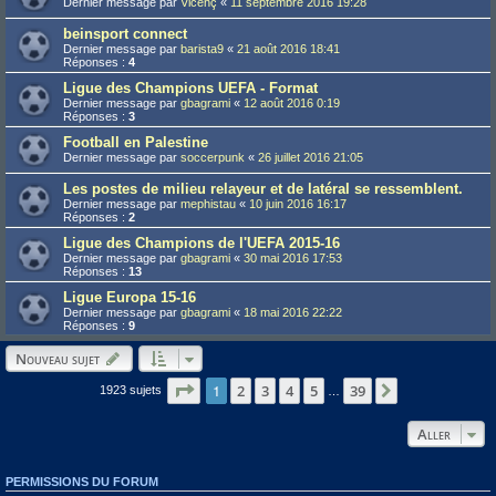
Dernier message par
Vicenç
«
11 septembre 2016 19:28
beinsport connect
Dernier message par
barista9
«
21 août 2016 18:41
Réponses :
4
Ligue des Champions UEFA - Format
Dernier message par
gbagrami
«
12 août 2016 0:19
Réponses :
3
Football en Palestine
Dernier message par
soccerpunk
«
26 juillet 2016 21:05
Les postes de milieu relayeur et de latéral se ressemblent.
Dernier message par
mephistau
«
10 juin 2016 16:17
Réponses :
2
Ligue des Champions de l'UEFA 2015-16
Dernier message par
gbagrami
«
30 mai 2016 17:53
Réponses :
13
Ligue Europa 15-16
Dernier message par
gbagrami
«
18 mai 2016 22:22
Réponses :
9
Nouveau sujet
Page
1
1
sur
39
2
3
4
5
39
Suivant
1923 sujets
…
Aller
PERMISSIONS DU FORUM