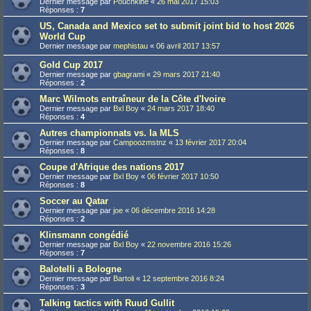
Dernier message par
Pouchkine
«
26 mai 2017 15:03
Réponses :
7
US, Canada and Mexico set to submit joint bid to host 2026
World Cup
Dernier message par
mephistau
«
06 avril 2017 13:57
Gold Cup 2017
Dernier message par
gbagrami
«
29 mars 2017 21:40
Réponses :
2
Marc Wilmots entraîneur de la Côte d'Ivoire
Dernier message par
Bxl Boy
«
24 mars 2017 18:40
Réponses :
4
Autres championnats vs. la MLS
Dernier message par
Campoozmstnz
«
13 février 2017 20:04
Réponses :
8
Coupe d'Afrique des nations 2017
Dernier message par
Bxl Boy
«
06 février 2017 10:50
Réponses :
8
Soccer au Qatar
Dernier message par
joe
«
06 décembre 2016 14:28
Réponses :
2
Klinsmann congédié
Dernier message par
Bxl Boy
«
22 novembre 2016 15:26
Réponses :
7
Balotelli a Bologne
Dernier message par
Bartoli
«
12 septembre 2016 8:24
Réponses :
3
Talking tactics with Ruud Gullit