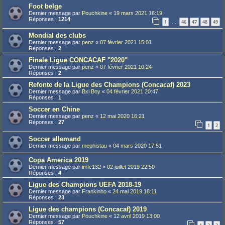
Foot belge
Dernier message par
Pouchkine
«
19 mars 2021 16:19
Réponses :
1214
1
46
47
48
49
…
Mondial des clubs
Dernier message par
penz
«
07 février 2021 15:01
Réponses :
2
Finale Ligue CONCACAF "2020"
Dernier message par
penz
«
07 février 2021 10:24
Réponses :
2
Refonte de la Ligue des Champions (Concacaf) 2023
Dernier message par
Bxl Boy
«
04 février 2021 20:47
Réponses :
1
Soccer en Chine
Dernier message par
penz
«
12 mai 2020 16:21
Réponses :
27
1
2
Soccer allemand
Dernier message par
mephistau
«
04 mars 2020 17:51
Copa America 2019
Dernier message par
imfc132
«
02 juillet 2019 22:50
Réponses :
4
Ligue des Champions UEFA 2018-19
Dernier message par
Frankinho
«
24 mai 2019 18:11
Réponses :
23
Ligue des champions (Concacaf) 2019
Dernier message par
Pouchkine
«
12 avril 2019 13:00
Réponses :
57