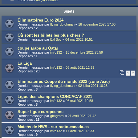
Publié dans
Au (ô) Canada
Sujets
Éliminatoires Euro 2024
Dernier message par
flying_dutchman
«
18 novembre 2023 17:06
Réponses :
2
Où sont les billets les plus chers ?
Dernier message par
Bxl Boy
«
04 mai 2022 10:51
coupe arabe au Qatar
Dernier message par
imfc132
«
15 décembre 2021 23:59
Réponses :
1
La Liga
Dernier message par
imfc132
«
08 août 2021 12:29
Réponses :
28
1
2
Éliminatoires Coupe du monde 2022 (zone Asie)
Dernier message par
flying_dutchman
«
02 juillet 2021 10:28
Réponses :
3
Ligue des champions CONCACAF 2021
Dernier message par
imfc132
«
06 mai 2021 19:58
Réponses :
8
Super ligue européenne
Dernier message par
gbagrami
«
21 avril 2021 21:42
Réponses :
15
Matchs de NWSL sur radio-canada.ca
Dernier message par
imfc132
«
17 avril 2021 13:33
Réponses :
9