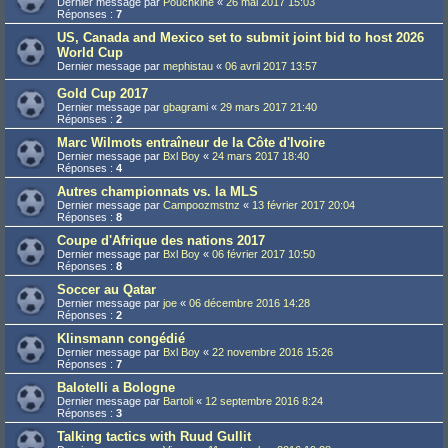
Dernier message par
Pouchkine
«
26 mai 2017 15:03
Réponses :
7
US, Canada and Mexico set to submit joint bid to host 2026
World Cup
Dernier message par
mephistau
«
06 avril 2017 13:57
Gold Cup 2017
Dernier message par
gbagrami
«
29 mars 2017 21:40
Réponses :
2
Marc Wilmots entraîneur de la Côte d'Ivoire
Dernier message par
Bxl Boy
«
24 mars 2017 18:40
Réponses :
4
Autres championnats vs. la MLS
Dernier message par
Campoozmstnz
«
13 février 2017 20:04
Réponses :
8
Coupe d'Afrique des nations 2017
Dernier message par
Bxl Boy
«
06 février 2017 10:50
Réponses :
8
Soccer au Qatar
Dernier message par
joe
«
06 décembre 2016 14:28
Réponses :
2
Klinsmann congédié
Dernier message par
Bxl Boy
«
22 novembre 2016 15:26
Réponses :
7
Balotelli a Bologne
Dernier message par
Bartoli
«
12 septembre 2016 8:24
Réponses :
3
Talking tactics with Ruud Gullit