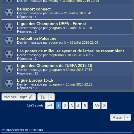
Dernier message par
Vicenç
«
11 septembre 2016 19:28
beinsport connect
Dernier message par
barista9
«
21 août 2016 18:41
Réponses :
4
Ligue des Champions UEFA - Format
Dernier message par
gbagrami
«
12 août 2016 0:19
Réponses :
3
Football en Palestine
Dernier message par
soccerpunk
«
26 juillet 2016 21:05
Les postes de milieu relayeur et de latéral se ressemblent.
Dernier message par
mephistau
«
10 juin 2016 16:17
Réponses :
2
Ligue des Champions de l'UEFA 2015-16
Dernier message par
gbagrami
«
30 mai 2016 17:53
Réponses :
13
Ligue Europa 15-16
Dernier message par
gbagrami
«
18 mai 2016 22:22
Réponses :
9
Nouveau sujet
Page
1
1
sur
39
2
3
4
5
39
Suivant
1923 sujets
…
Aller
PERMISSIONS DU FORUM