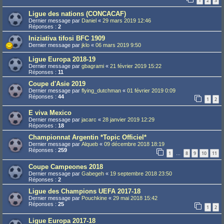
1
2
3
Ligue des nations (CONCACAF)
Dernier message par
Daniel
«
29 mars 2019 12:46
Réponses :
2
Iniziativa tifosi BFC 1909
Dernier message par
jklo
«
06 mars 2019 9:50
Ligue Europa 2018-19
Dernier message par
gbagrami
«
21 février 2019 15:22
Réponses :
11
Coupe d'Asie 2019
Dernier message par
flying_dutchman
«
01 février 2019 0:09
Réponses :
44
1
2
E viva Mexico
Dernier message par
jacarc
«
28 janvier 2019 12:29
Réponses :
18
Championnat Argentin *Topic Officiel*
Dernier message par
Alqueb
«
09 décembre 2018 18:19
Réponses :
259
1
8
9
10
11
…
Coupe Campeones 2018
Dernier message par
Gabegeh
«
19 septembre 2018 23:50
Réponses :
2
Ligue des Champions UEFA 2017-18
Dernier message par
Pouchkine
«
29 mai 2018 15:42
Réponses :
25
1
2
Ligue Europa 2017-18