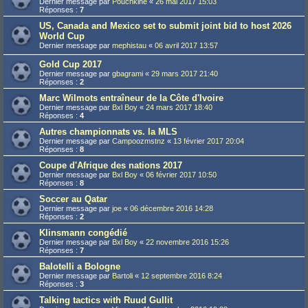
Dernier message par
Pouchkine
«
26 mai 2017 15:03
Réponses :
7
US, Canada and Mexico set to submit joint bid to host 2026
World Cup
Dernier message par
mephistau
«
06 avril 2017 13:57
Gold Cup 2017
Dernier message par
gbagrami
«
29 mars 2017 21:40
Réponses :
2
Marc Wilmots entraîneur de la Côte d'Ivoire
Dernier message par
Bxl Boy
«
24 mars 2017 18:40
Réponses :
4
Autres championnats vs. la MLS
Dernier message par
Campoozmstnz
«
13 février 2017 20:04
Réponses :
8
Coupe d'Afrique des nations 2017
Dernier message par
Bxl Boy
«
06 février 2017 10:50
Réponses :
8
Soccer au Qatar
Dernier message par
joe
«
06 décembre 2016 14:28
Réponses :
2
Klinsmann congédié
Dernier message par
Bxl Boy
«
22 novembre 2016 15:26
Réponses :
7
Balotelli a Bologne
Dernier message par
Bartoli
«
12 septembre 2016 8:24
Réponses :
3
Talking tactics with Ruud Gullit