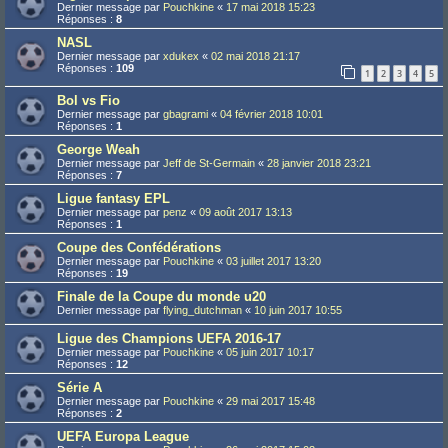
Dernier message par
Pouchkine
«
17 mai 2018 15:23
Réponses :
8
NASL
Dernier message par
xdukex
«
02 mai 2018 21:17
Réponses :
109
1
2
3
4
5
Bol vs Fio
Dernier message par
gbagrami
«
04 février 2018 10:01
Réponses :
1
George Weah
Dernier message par
Jeff de St-Germain
«
28 janvier 2018 23:21
Réponses :
7
Ligue fantasy EPL
Dernier message par
penz
«
09 août 2017 13:13
Réponses :
1
Coupe des Confédérations
Dernier message par
Pouchkine
«
03 juillet 2017 13:20
Réponses :
19
Finale de la Coupe du monde u20
Dernier message par
flying_dutchman
«
10 juin 2017 10:55
Ligue des Champions UEFA 2016-17
Dernier message par
Pouchkine
«
05 juin 2017 10:17
Réponses :
12
Série A
Dernier message par
Pouchkine
«
29 mai 2017 15:48
Réponses :
2
UEFA Europa League