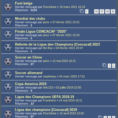
Foot belge
Dernier message par
Pouchkine
«
19 mars 2021 16:19
Réponses :
1214
1
46
47
48
49
…
Mondial des clubs
Dernier message par
penz
«
07 février 2021 15:01
Réponses :
2
Finale Ligue CONCACAF "2020"
Dernier message par
penz
«
07 février 2021 10:24
Réponses :
2
Refonte de la Ligue des Champions (Concacaf) 2023
Dernier message par
Bxl Boy
«
04 février 2021 20:47
Réponses :
1
Soccer en Chine
Dernier message par
penz
«
12 mai 2020 16:21
Réponses :
27
1
2
Soccer allemand
Dernier message par
mephistau
«
04 mars 2020 17:51
Copa America 2019
Dernier message par
imfc132
«
02 juillet 2019 22:50
Réponses :
4
Ligue des Champions UEFA 2018-19
Dernier message par
Frankinho
«
24 mai 2019 18:11
Réponses :
23
Ligue des champions (Concacaf) 2019
Dernier message par
Pouchkine
«
12 avril 2019 13:00
Réponses :
57