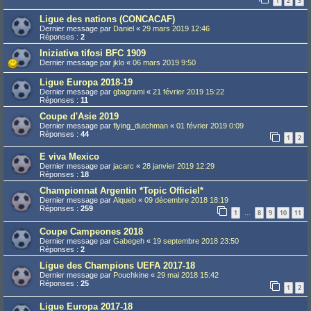
1
2
3
Ligue des nations (CONCACAF)
Dernier message par
Daniel
«
29 mars 2019 12:46
Réponses :
2
Iniziativa tifosi BFC 1909
Dernier message par
jklo
«
06 mars 2019 9:50
Ligue Europa 2018-19
Dernier message par
gbagrami
«
21 février 2019 15:22
Réponses :
11
Coupe d'Asie 2019
Dernier message par
flying_dutchman
«
01 février 2019 0:09
Réponses :
44
1
2
E viva Mexico
Dernier message par
jacarc
«
28 janvier 2019 12:29
Réponses :
18
Championnat Argentin *Topic Officiel*
Dernier message par
Alqueb
«
09 décembre 2018 18:19
Réponses :
259
1
8
9
10
11
…
Coupe Campeones 2018
Dernier message par
Gabegeh
«
19 septembre 2018 23:50
Réponses :
2
Ligue des Champions UEFA 2017-18
Dernier message par
Pouchkine
«
29 mai 2018 15:42
Réponses :
25
1
2
Ligue Europa 2017-18