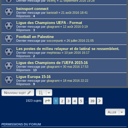
Dernier message par
Vicenç
«
11 septembre 2016 19:28
beinsport connect
Dernier message par
barista9
«
21 août 2016 18:41
Réponses :
4
Ligue des Champions UEFA - Format
Dernier message par
gbagrami
«
12 août 2016 0:19
Réponses :
3
Football en Palestine
Dernier message par
soccerpunk
«
26 juillet 2016 21:05
Les postes de milieu relayeur et de latéral se ressemblent.
Dernier message par
mephistau
«
10 juin 2016 16:17
Réponses :
2
Ligue des Champions de l'UEFA 2015-16
Dernier message par
gbagrami
«
30 mai 2016 17:53
Réponses :
13
Ligue Europa 15-16
Dernier message par
gbagrami
«
18 mai 2016 22:22
Réponses :
9
Nouveau sujet
Page
1
1
sur
39
2
3
4
5
39
Suivant
1923 sujets
…
Aller
PERMISSIONS DU FORUM