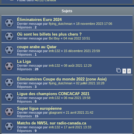
Publié dans
Au (ô) Canada
Sujets
Éliminatoires Euro 2024
Dernier message par
flying_dutchman
«
18 novembre 2023 17:06
Réponses :
2
Où sont les billets les plus chers ?
Dernier message par
Bxl Boy
«
04 mai 2022 10:51
coupe arabe au Qatar
Dernier message par
imfc132
«
15 décembre 2021 23:59
Réponses :
1
La Liga
Dernier message par
imfc132
«
08 août 2021 12:29
Réponses :
28
1
2
Éliminatoires Coupe du monde 2022 (zone Asie)
Dernier message par
flying_dutchman
«
02 juillet 2021 10:28
Réponses :
3
Ligue des champions CONCACAF 2021
Dernier message par
imfc132
«
06 mai 2021 19:58
Réponses :
8
Super ligue européenne
Dernier message par
gbagrami
«
21 avril 2021 21:42
Réponses :
15
Matchs de NWSL sur radio-canada.ca
Dernier message par
imfc132
«
17 avril 2021 13:33
Réponses :
9