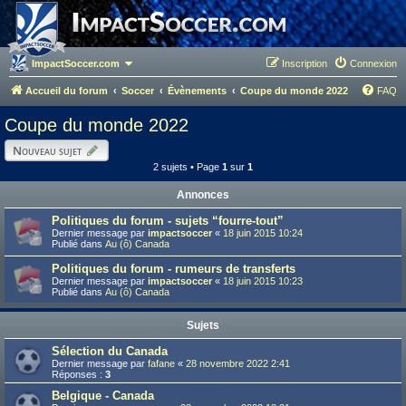
ImpactSoccer.com
Inscription
Connexion
Accueil du forum
Soccer
Évènements
Coupe du monde 2022
FAQ
Coupe du monde 2022
Nouveau sujet
2 sujets • Page
1
sur
1
Annonces
Politiques du forum - sujets “fourre-tout”
Dernier message par
impactsoccer
«
18 juin 2015 10:24
Publié dans
Au (ô) Canada
Politiques du forum - rumeurs de transferts
Dernier message par
impactsoccer
«
18 juin 2015 10:23
Publié dans
Au (ô) Canada
Sujets
Sélection du Canada
Dernier message par
fafane
«
28 novembre 2022 2:41
Réponses :
3
Belgique - Canada