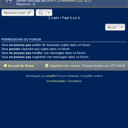
Dernier message par
onze
«
23 novembre 2022 18:21
Réponses :
2
Nouveau sujet
2 sujets • Page
1
sur
1
Aller
PERMISSIONS DU FORUM
Vous
ne pouvez pas
publier de nouveaux sujets dans ce forum
Vous
pouvez
répondre aux sujets dans ce forum
Vous
ne pouvez pas
modifier vos messages dans ce forum
Vous
ne pouvez pas
supprimer vos messages dans ce forum
Accueil du forum
Supprimer les cookies
Fuseau horaire sur
UTC-04:00
Développé par
phpBB
® Forum Software © phpBB Limited
Confidentialité
|
Conditions