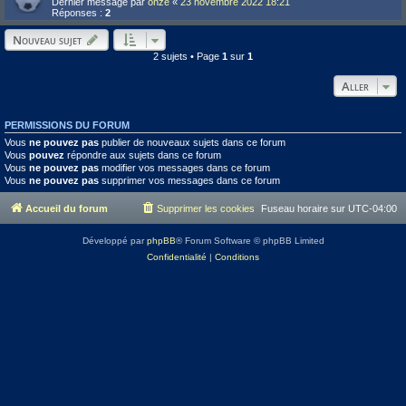
Dernier message par
onze
«
23 novembre 2022 18:21
Réponses :
2
Nouveau sujet
2 sujets • Page
1
sur
1
Aller
PERMISSIONS DU FORUM
Vous
ne pouvez pas
publier de nouveaux sujets dans ce forum
Vous
pouvez
répondre aux sujets dans ce forum
Vous
ne pouvez pas
modifier vos messages dans ce forum
Vous
ne pouvez pas
supprimer vos messages dans ce forum
Accueil du forum
Supprimer les cookies
Fuseau horaire sur
UTC-04:00
Développé par
phpBB
® Forum Software © phpBB Limited
Confidentialité
|
Conditions