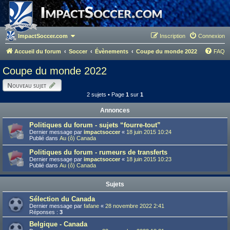
ImpactSoccer.com
Inscription
Connexion
Accueil du forum
Soccer
Évènements
Coupe du monde 2022
FAQ
Coupe du monde 2022
Nouveau sujet
2 sujets • Page
1
sur
1
Annonces
Politiques du forum - sujets “fourre-tout”
Dernier message par
impactsoccer
«
18 juin 2015 10:24
Publié dans
Au (ô) Canada
Politiques du forum - rumeurs de transferts
Dernier message par
impactsoccer
«
18 juin 2015 10:23
Publié dans
Au (ô) Canada
Sujets
Sélection du Canada
Dernier message par
fafane
«
28 novembre 2022 2:41
Réponses :
3
Belgique - Canada