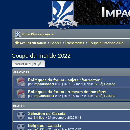
ImpactSoccer.com
Accueil du forum
Soccer
Évènements
Coupe du monde 2022
Coupe du monde 2022
Nouveau sujet
ANNONCES
Politiques du forum - sujets “fourre-tout”
par
impactsoccer
»
18 juin 2015 10:24
» dans
Au (ô) Canada
Politiques du forum - rumeurs de transferts
par
impactsoccer
»
18 juin 2015 10:23
» dans
Au (ô) Canada
SUJETS
Sélection du Canada
par
Bxl Boy
»
14 novembre 2022 9:43
Belgique - Canada
par
imfc132
»
21 novembre 2022 0:02