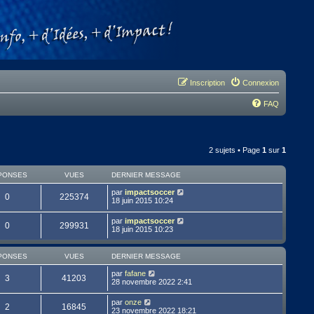
Inscription
Connexion
FAQ
2 sujets • Page
1
sur
1
PONSES
VUES
DERNIER MESSAGE
par
impactsoccer
0
225374
18 juin 2015 10:24
par
impactsoccer
0
299931
18 juin 2015 10:23
PONSES
VUES
DERNIER MESSAGE
par
fafane
3
41203
28 novembre 2022 2:41
par
onze
2
16845
23 novembre 2022 18:21