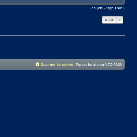
2 sujets • Page
1
sur
1
Aller
Supprimer les cookies
Fuseau horaire sur
UTC-04:00