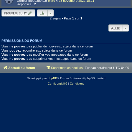
Dernier message par
onze
«
23 novembre 2022 18:21
Réponses :
2
Nouveau sujet
2 sujets • Page
1
sur
1
Aller
PERMISSIONS DU FORUM
Vous
ne pouvez pas
publier de nouveaux sujets dans ce forum
Vous
pouvez
répondre aux sujets dans ce forum
Vous
ne pouvez pas
modifier vos messages dans ce forum
Vous
ne pouvez pas
supprimer vos messages dans ce forum
Accueil du forum
Supprimer les cookies
Fuseau horaire sur
UTC-04:00
Développé par
phpBB
® Forum Software © phpBB Limited
Confidentialité
|
Conditions