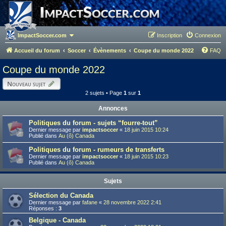
ImpactSoccer.com
Inscription
Connexion
Accueil du forum
Soccer
Évènements
Coupe du monde 2022
FAQ
Coupe du monde 2022
Nouveau sujet
2 sujets • Page
1
sur
1
Annonces
Politiques du forum - sujets “fourre-tout”
Dernier message par
impactsoccer
«
18 juin 2015 10:24
Publié dans
Au (ô) Canada
Politiques du forum - rumeurs de transferts
Dernier message par
impactsoccer
«
18 juin 2015 10:23
Publié dans
Au (ô) Canada
Sujets
Sélection du Canada
Dernier message par
fafane
«
28 novembre 2022 2:41
Réponses :
3
Belgique - Canada