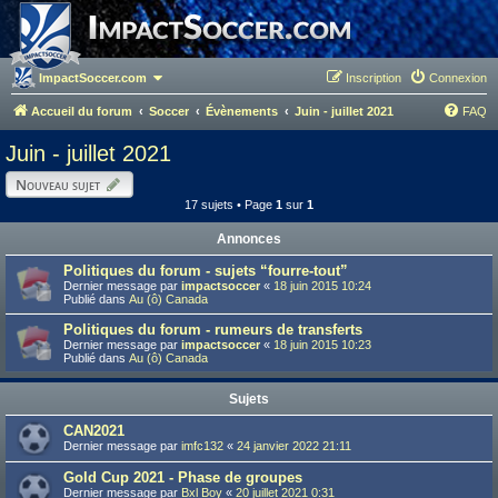
ImpactSoccer.com
Inscription
Connexion
Accueil du forum
Soccer
Évènements
Juin - juillet 2021
FAQ
Juin - juillet 2021
Nouveau sujet
17 sujets • Page
1
sur
1
Annonces
Politiques du forum - sujets “fourre-tout”
Dernier message par
impactsoccer
«
18 juin 2015 10:24
Publié dans
Au (ô) Canada
Politiques du forum - rumeurs de transferts
Dernier message par
impactsoccer
«
18 juin 2015 10:23
Publié dans
Au (ô) Canada
Sujets
CAN2021
Dernier message par
imfc132
«
24 janvier 2022 21:11
Gold Cup 2021 - Phase de groupes
Dernier message par
Bxl Boy
«
20 juillet 2021 0:31