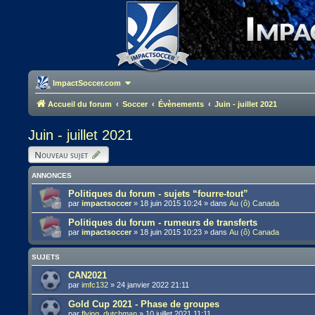
ImpactSoccer.com
Accueil du forum
Soccer
Évènements
Juin - juillet 2021
Juin - juillet 2021
Nouveau sujet
ANNONCES
Politiques du forum - sujets “fourre-tout”
par
impactsoccer
»
18 juin 2015 10:24
» dans
Au (ô) Canada
Politiques du forum - rumeurs de transferts
par
impactsoccer
»
18 juin 2015 10:23
» dans
Au (ô) Canada
SUJETS
CAN2021
par
imfc132
»
24 janvier 2022 21:11
Gold Cup 2021 - Phase de groupes
par
flying_dutchman
»
10 juillet 2021 11:11