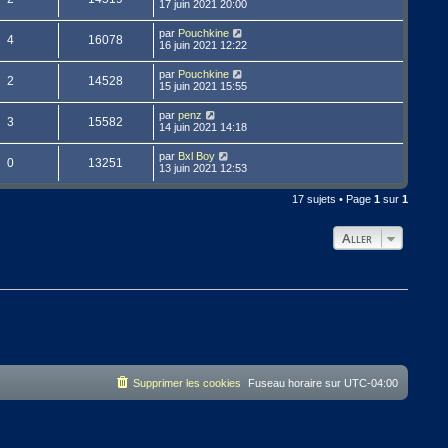
17 juin 2021 20:00
par
Pouchkine
4
16078
16 juin 2021 12:22
par
Pouchkine
2
14528
15 juin 2021 15:55
par
penz
3
15582
14 juin 2021 14:18
par
Bxl Boy
0
13251
13 juin 2021 12:53
17 sujets • Page
1
sur
1
Aller
Supprimer les cookies
Fuseau horaire sur
UTC-04:00