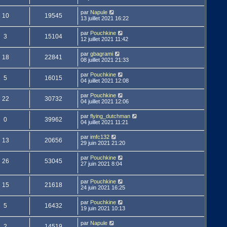
par
Napule
10
19545
13 juillet 2021 16:22
par
Pouchkine
3
15104
12 juillet 2021 11:42
par
gbagrami
18
22841
08 juillet 2021 21:33
par
Pouchkine
5
16015
04 juillet 2021 12:08
par
Pouchkine
22
30732
04 juillet 2021 12:06
par
flying_dutchman
0
39962
04 juillet 2021 11:21
par
imfc132
13
20656
29 juin 2021 21:20
par
Pouchkine
26
53045
27 juin 2021 8:04
par
Pouchkine
15
21618
24 juin 2021 16:25
par
Pouchkine
5
16432
19 juin 2021 10:13
par
Napule
2
14519