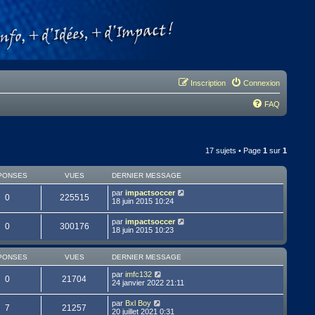
Inscription
Connexion
FAQ
17 sujets • Page
1
sur
1
PONSES
VUES
DERNIER MESSAGE
par
impactsoccer
0
225515
18 juin 2015 10:24
par
impactsoccer
0
300176
18 juin 2015 10:23
PONSES
VUES
DERNIER MESSAGE
par
imfc132
0
21704
24 janvier 2022 21:11
par
Bxl Boy
7
21257
20 juillet 2021 0:31