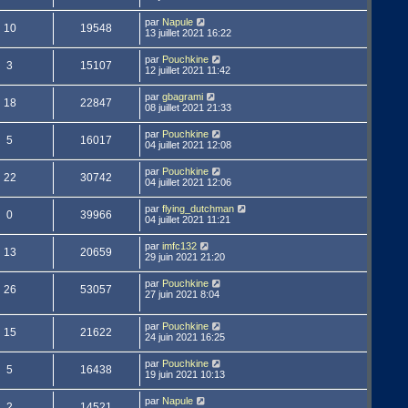
par
Napule
10
19548
13 juillet 2021 16:22
par
Pouchkine
3
15107
12 juillet 2021 11:42
par
gbagrami
18
22847
08 juillet 2021 21:33
par
Pouchkine
5
16017
04 juillet 2021 12:08
par
Pouchkine
22
30742
04 juillet 2021 12:06
par
flying_dutchman
0
39966
04 juillet 2021 11:21
par
imfc132
13
20659
29 juin 2021 21:20
par
Pouchkine
26
53057
27 juin 2021 8:04
par
Pouchkine
15
21622
24 juin 2021 16:25
par
Pouchkine
5
16438
19 juin 2021 10:13
par
Napule
2
14521