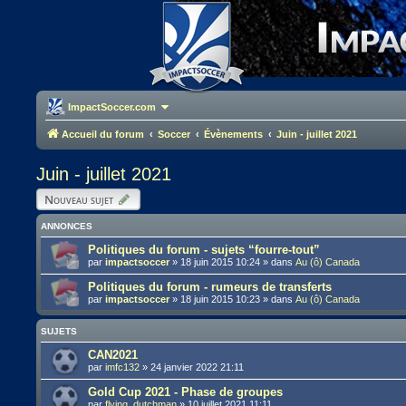
ImpactSoccer.com
Accueil du forum
Soccer
Évènements
Juin - juillet 2021
Juin - juillet 2021
Nouveau sujet
ANNONCES
Politiques du forum - sujets “fourre-tout”
par
impactsoccer
»
18 juin 2015 10:24
» dans
Au (ô) Canada
Politiques du forum - rumeurs de transferts
par
impactsoccer
»
18 juin 2015 10:23
» dans
Au (ô) Canada
SUJETS
CAN2021
par
imfc132
»
24 janvier 2022 21:11
Gold Cup 2021 - Phase de groupes
par
flying_dutchman
»
10 juillet 2021 11:11