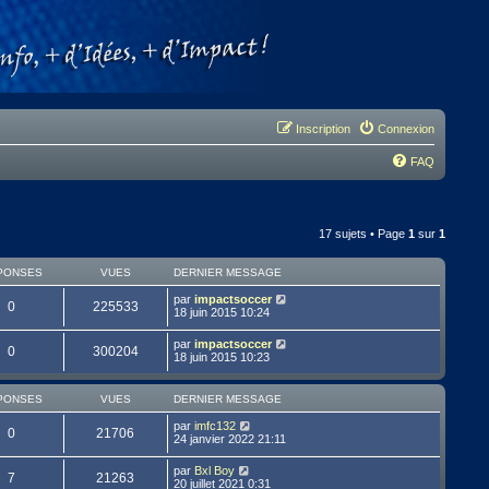
Inscription
Connexion
FAQ
17 sujets • Page
1
sur
1
PONSES
VUES
DERNIER MESSAGE
par
impactsoccer
0
225533
18 juin 2015 10:24
par
impactsoccer
0
300204
18 juin 2015 10:23
PONSES
VUES
DERNIER MESSAGE
par
imfc132
0
21706
24 janvier 2022 21:11
par
Bxl Boy
7
21263
20 juillet 2021 0:31