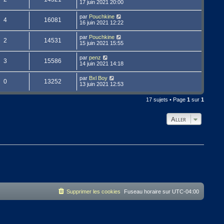
17 juin 2021 20:00
par
Pouchkine
4
16081
16 juin 2021 12:22
par
Pouchkine
2
14531
15 juin 2021 15:55
par
penz
3
15586
14 juin 2021 14:18
par
Bxl Boy
0
13252
13 juin 2021 12:53
17 sujets • Page
1
sur
1
Aller
Supprimer les cookies
Fuseau horaire sur
UTC-04:00