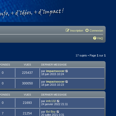
Inscription
Connexion
FAQ
17 sujets • Page
1
sur
1
PONSES
VUES
DERNIER MESSAGE
par
impactsoccer
0
225437
18 juin 2015 10:24
par
impactsoccer
0
300050
18 juin 2015 10:23
PONSES
VUES
DERNIER MESSAGE
par
imfc132
0
21693
24 janvier 2022 21:11
par
Bxl Boy
7
21254
20 juillet 2021 0:31