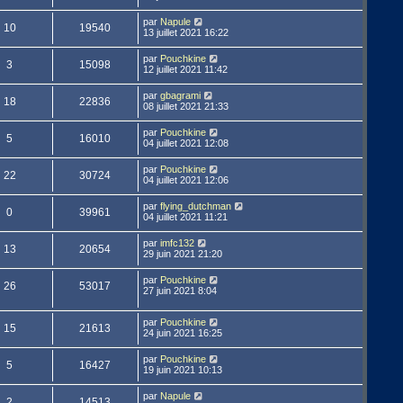
par
Napule
10
19540
13 juillet 2021 16:22
par
Pouchkine
3
15098
12 juillet 2021 11:42
par
gbagrami
18
22836
08 juillet 2021 21:33
par
Pouchkine
5
16010
04 juillet 2021 12:08
par
Pouchkine
22
30724
04 juillet 2021 12:06
par
flying_dutchman
0
39961
04 juillet 2021 11:21
par
imfc132
13
20654
29 juin 2021 21:20
par
Pouchkine
26
53017
27 juin 2021 8:04
par
Pouchkine
15
21613
24 juin 2021 16:25
par
Pouchkine
5
16427
19 juin 2021 10:13
par
Napule
2
14513