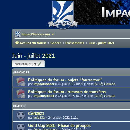
ImpactSoccer.com
Accueil du forum
Soccer
Évènements
Juin - juillet 2021
Juin - juillet 2021
Nouveau sujet
ANNONCES
Politiques du forum - sujets “fourre-tout”
par
impactsoccer
»
18 juin 2015 10:24
» dans
Au (ô) Canada
Politiques du forum - rumeurs de transferts
par
impactsoccer
»
18 juin 2015 10:23
» dans
Au (ô) Canada
SUJETS
CAN2021
par
imfc132
»
24 janvier 2022 21:11
Gold Cup 2021 - Phase de groupes
par
flying_dutchman
»
10 juillet 2021 11:11