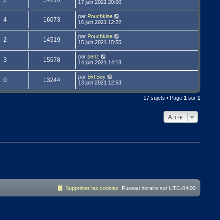
17 juin 2021 20:00
par
Pouchkine
4
16073
16 juin 2021 12:22
par
Pouchkine
2
14519
15 juin 2021 15:55
par
penz
3
15578
14 juin 2021 14:18
par
Bxl Boy
0
13244
13 juin 2021 12:53
17 sujets • Page
1
sur
1
Aller
Supprimer les cookies
Fuseau horaire sur
UTC-04:00