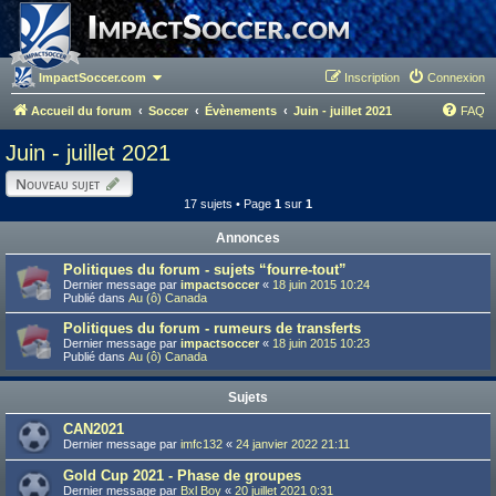
ImpactSoccer.com
Inscription
Connexion
Accueil du forum
Soccer
Évènements
Juin - juillet 2021
FAQ
Juin - juillet 2021
Nouveau sujet
17 sujets • Page
1
sur
1
Annonces
Politiques du forum - sujets “fourre-tout”
Dernier message par
impactsoccer
«
18 juin 2015 10:24
Publié dans
Au (ô) Canada
Politiques du forum - rumeurs de transferts
Dernier message par
impactsoccer
«
18 juin 2015 10:23
Publié dans
Au (ô) Canada
Sujets
CAN2021
Dernier message par
imfc132
«
24 janvier 2022 21:11
Gold Cup 2021 - Phase de groupes
Dernier message par
Bxl Boy
«
20 juillet 2021 0:31