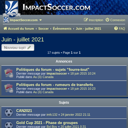
ImpactSoccer.com
Inscription
Connexion
Accueil du forum
Soccer
Évènements
Juin - juillet 2021
FAQ
Juin - juillet 2021
Nouveau sujet
17 sujets • Page
1
sur
1
Annonces
Politiques du forum - sujets “fourre-tout”
Dernier message par
impactsoccer
«
18 juin 2015 10:24
Publié dans
Au (ô) Canada
Politiques du forum - rumeurs de transferts
Dernier message par
impactsoccer
«
18 juin 2015 10:23
Publié dans
Au (ô) Canada
Sujets
CAN2021
Dernier message par
imfc132
«
24 janvier 2022 21:11
Gold Cup 2021 - Phase de groupes
Dernier message par
Bxl Boy
«
20 juillet 2021 0:31