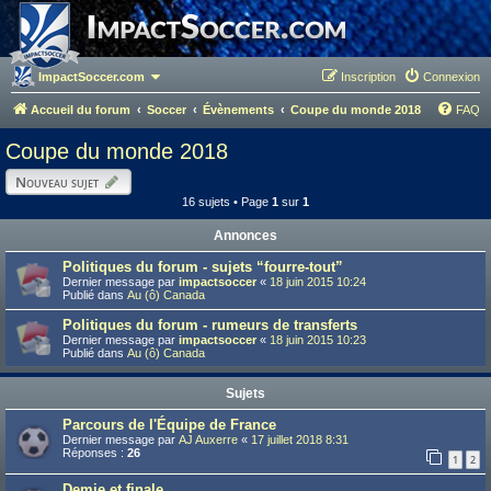
ImpactSoccer.com
Inscription
Connexion
Accueil du forum
Soccer
Évènements
Coupe du monde 2018
FAQ
Coupe du monde 2018
Nouveau sujet
16 sujets • Page
1
sur
1
Annonces
Politiques du forum - sujets “fourre-tout”
Dernier message par
impactsoccer
«
18 juin 2015 10:24
Publié dans
Au (ô) Canada
Politiques du forum - rumeurs de transferts
Dernier message par
impactsoccer
«
18 juin 2015 10:23
Publié dans
Au (ô) Canada
Sujets
Parcours de l'Équipe de France
Dernier message par
AJ Auxerre
«
17 juillet 2018 8:31
Réponses :
26
1
2
Demie et finale