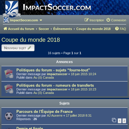
ImpactSoccer.com
Inscription
Connexion
Accueil du forum
Soccer
Évènements
Coupe du monde 2018
FAQ
Coupe du monde 2018
Nouveau sujet
16 sujets • Page
1
sur
1
Annonces
Politiques du forum - sujets “fourre-tout”
Dernier message par
impactsoccer
«
18 juin 2015 10:24
Publié dans
Au (ô) Canada
Politiques du forum - rumeurs de transferts
Dernier message par
impactsoccer
«
18 juin 2015 10:23
Publié dans
Au (ô) Canada
Sujets
Parcours de l'Équipe de France
Dernier message par
AJ Auxerre
«
17 juillet 2018 8:31
Réponses :
26
1
2
Demie et finale