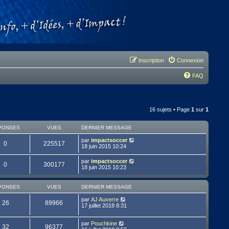
Inscription
Connexion
FAQ
16 sujets • Page
1
sur
1
PONSES
VUES
DERNIER MESSAGE
par
impactsoccer
0
225517
18 juin 2015 10:24
par
impactsoccer
0
300177
18 juin 2015 10:23
PONSES
VUES
DERNIER MESSAGE
par
AJ Auxerre
26
89966
17 juillet 2018 8:31
par
Pouchkine
32
96377