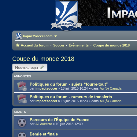
ImpactSoccer.com
Accueil du forum
Soccer
Évènements
Coupe du monde 2018
Coupe du monde 2018
Nouveau sujet
ANNONCES
Politiques du forum - sujets “fourre-tout”
par
impactsoccer
»
18 juin 2015 10:24
» dans
Au (ô) Canada
Politiques du forum - rumeurs de transferts
par
impactsoccer
»
18 juin 2015 10:23
» dans
Au (ô) Canada
SUJETS
Parcours de l'Équipe de France
par
AJ Auxerre
»
10 juin 2018 12:30
Demie et finale