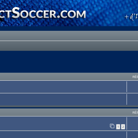
RÉ
RÉ
1
2