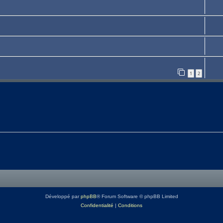
1
2
Développé par
phpBB
® Forum Software © phpBB Limited
Confidentialité
|
Conditions