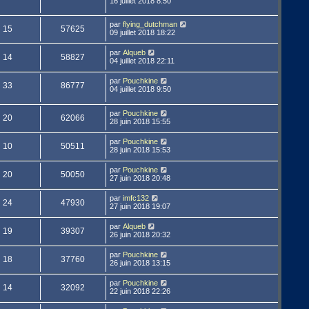
16 juillet 2018 8:50
par
flying_dutchman
15
57625
09 juillet 2018 18:22
par
Alqueb
14
58827
04 juillet 2018 22:11
par
Pouchkine
33
86777
04 juillet 2018 9:50
par
Pouchkine
20
62066
28 juin 2018 15:55
par
Pouchkine
10
50511
28 juin 2018 15:53
par
Pouchkine
20
50050
27 juin 2018 20:48
par
imfc132
24
47930
27 juin 2018 19:07
par
Alqueb
19
39307
26 juin 2018 20:32
par
Pouchkine
18
37760
26 juin 2018 13:15
par
Pouchkine
14
32092
22 juin 2018 22:26