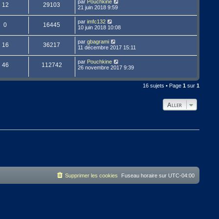
par
Pouchkine
12
29103
21 juin 2018 9:59
par
imfc132
0
16445
10 juin 2018 10:08
par
gbagrami
16
36217
11 décembre 2017 15:11
par
Pouchkine
46
112742
26 novembre 2017 9:39
16 sujets • Page
1
sur
1
Aller
Supprimer les cookies
Fuseau horaire sur
UTC-04:00