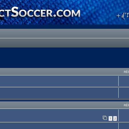
RÉ
RÉ
1
2