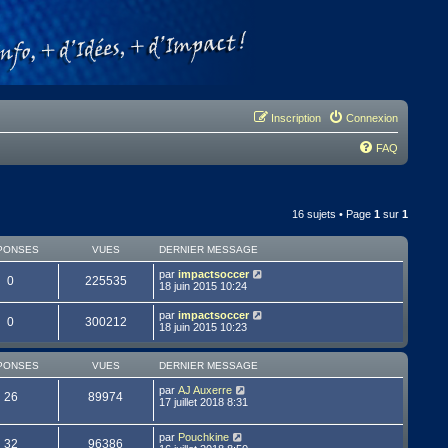
Inscription
Connexion
FAQ
16 sujets • Page
1
sur
1
PONSES
VUES
DERNIER MESSAGE
par
impactsoccer
0
225535
18 juin 2015 10:24
par
impactsoccer
0
300212
18 juin 2015 10:23
PONSES
VUES
DERNIER MESSAGE
par
AJ Auxerre
26
89974
17 juillet 2018 8:31
par
Pouchkine
32
96386