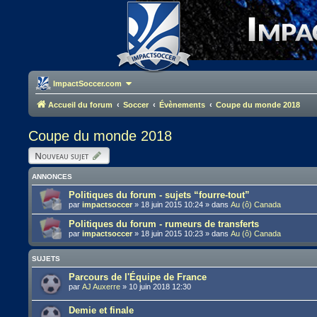
ImpactSoccer.com
Accueil du forum
Soccer
Évènements
Coupe du monde 2018
Coupe du monde 2018
Nouveau sujet
ANNONCES
Politiques du forum - sujets “fourre-tout”
par
impactsoccer
»
18 juin 2015 10:24
» dans
Au (ô) Canada
Politiques du forum - rumeurs de transferts
par
impactsoccer
»
18 juin 2015 10:23
» dans
Au (ô) Canada
SUJETS
Parcours de l'Équipe de France
par
AJ Auxerre
»
10 juin 2018 12:30
Demie et finale