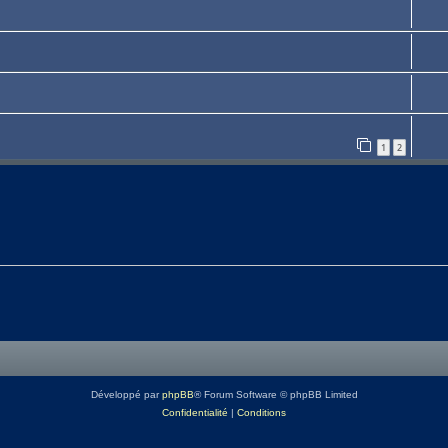
1
2
Développé par
phpBB
® Forum Software © phpBB Limited
Confidentialité
|
Conditions