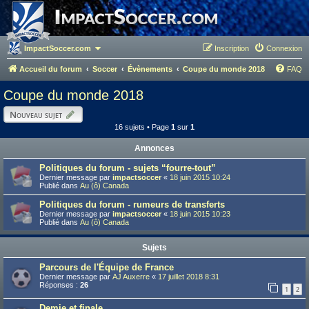
ImpactSoccer.com
Inscription
Connexion
Accueil du forum
Soccer
Évènements
Coupe du monde 2018
FAQ
Coupe du monde 2018
Nouveau sujet
16 sujets • Page
1
sur
1
Annonces
Politiques du forum - sujets “fourre-tout”
Dernier message par
impactsoccer
«
18 juin 2015 10:24
Publié dans
Au (ô) Canada
Politiques du forum - rumeurs de transferts
Dernier message par
impactsoccer
«
18 juin 2015 10:23
Publié dans
Au (ô) Canada
Sujets
Parcours de l'Équipe de France
Dernier message par
AJ Auxerre
«
17 juillet 2018 8:31
Réponses :
26
1
2
Demie et finale