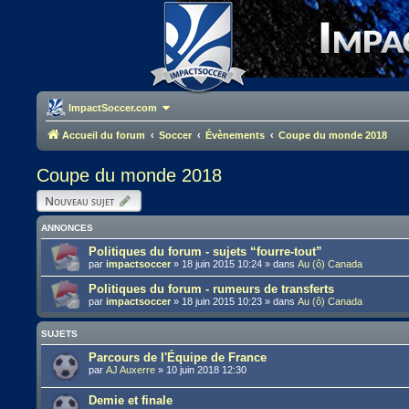
ImpactSoccer.com
Accueil du forum
Soccer
Évènements
Coupe du monde 2018
Coupe du monde 2018
Nouveau sujet
ANNONCES
Politiques du forum - sujets “fourre-tout”
par
impactsoccer
»
18 juin 2015 10:24
» dans
Au (ô) Canada
Politiques du forum - rumeurs de transferts
par
impactsoccer
»
18 juin 2015 10:23
» dans
Au (ô) Canada
SUJETS
Parcours de l'Équipe de France
par
AJ Auxerre
»
10 juin 2018 12:30
Demie et finale