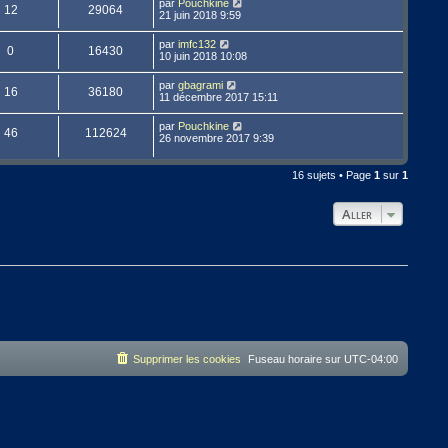
par
Pouchkine
12
29064
21 juin 2018 9:59
par
imfc132
0
16430
10 juin 2018 10:08
par
gbagrami
16
36180
11 décembre 2017 15:11
par
Pouchkine
46
112624
26 novembre 2017 9:39
16 sujets • Page
1
sur
1
Aller
Supprimer les cookies
Fuseau horaire sur
UTC-04:00