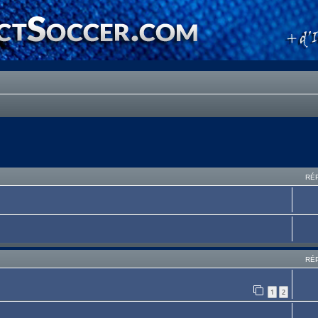
RÉ
RÉ
1
2