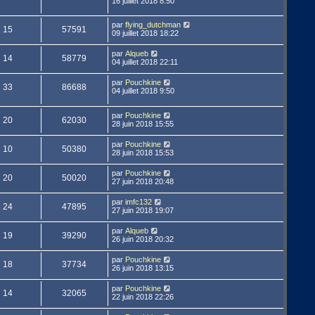
16 juillet 2018 8:50
par
flying_dutchman
15
57591
09 juillet 2018 18:22
par
Alqueb
14
58779
04 juillet 2018 22:11
par
Pouchkine
33
86688
04 juillet 2018 9:50
par
Pouchkine
20
62030
28 juin 2018 15:55
par
Pouchkine
10
50380
28 juin 2018 15:53
par
Pouchkine
20
50020
27 juin 2018 20:48
par
imfc132
24
47895
27 juin 2018 19:07
par
Alqueb
19
39290
26 juin 2018 20:32
par
Pouchkine
18
37734
26 juin 2018 13:15
par
Pouchkine
14
32065
22 juin 2018 22:26