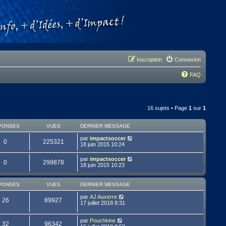
Inscription
Connexion
FAQ
16 sujets • Page
1
sur
1
PONSES
VUES
DERNIER MESSAGE
par
impactsoccer
0
225321
18 juin 2015 10:24
par
impactsoccer
0
299878
18 juin 2015 10:23
PONSES
VUES
DERNIER MESSAGE
par
AJ Auxerre
26
89927
17 juillet 2018 8:31
par
Pouchkine
32
96342