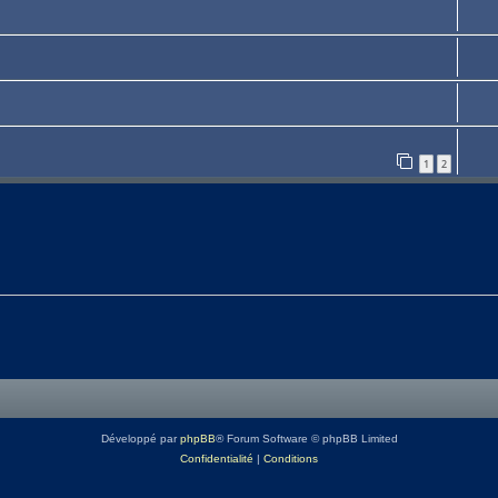
1
2
Développé par
phpBB
® Forum Software © phpBB Limited
Confidentialité
|
Conditions