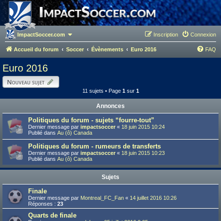
ImpactSoccer.com
Inscription
Connexion
Accueil du forum
Soccer
Évènements
Euro 2016
FAQ
Euro 2016
Nouveau sujet
11 sujets • Page
1
sur
1
Annonces
Politiques du forum - sujets “fourre-tout”
Dernier message par
impactsoccer
«
18 juin 2015 10:24
Publié dans
Au (ô) Canada
Politiques du forum - rumeurs de transferts
Dernier message par
impactsoccer
«
18 juin 2015 10:23
Publié dans
Au (ô) Canada
Sujets
Finale
Dernier message par
Montreal_FC_Fan
«
14 juillet 2016 10:26
Réponses :
23
Quarts de finale