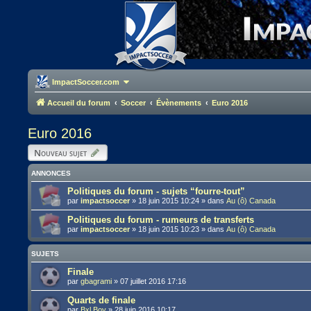
ImpactSoccer.com
Accueil du forum
Soccer
Évènements
Euro 2016
Euro 2016
Nouveau sujet
ANNONCES
Politiques du forum - sujets “fourre-tout”
par
impactsoccer
»
18 juin 2015 10:24
» dans
Au (ô) Canada
Politiques du forum - rumeurs de transferts
par
impactsoccer
»
18 juin 2015 10:23
» dans
Au (ô) Canada
SUJETS
Finale
par
gbagrami
»
07 juillet 2016 17:16
Quarts de finale
par
Bxl Boy
»
28 juin 2016 10:17