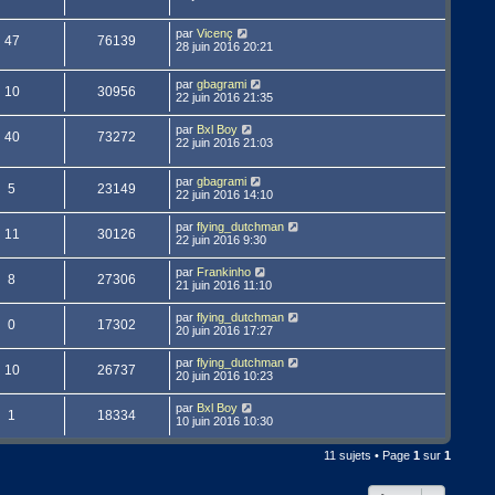
par
Vicenç
47
76139
28 juin 2016 20:21
par
gbagrami
10
30956
22 juin 2016 21:35
par
Bxl Boy
40
73272
22 juin 2016 21:03
par
gbagrami
5
23149
22 juin 2016 14:10
par
flying_dutchman
11
30126
22 juin 2016 9:30
par
Frankinho
8
27306
21 juin 2016 11:10
par
flying_dutchman
0
17302
20 juin 2016 17:27
par
flying_dutchman
10
26737
20 juin 2016 10:23
par
Bxl Boy
1
18334
10 juin 2016 10:30
11 sujets • Page
1
sur
1