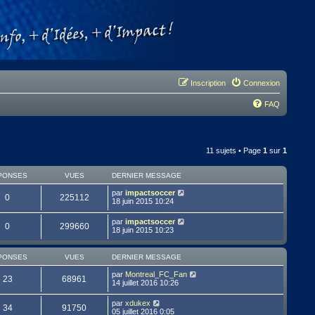
Inscription
Connexion
FAQ
11 sujets • Page
1
sur
1
PONSES
VUES
DERNIER MESSAGE
par
impactsoccer
0
225112
18 juin 2015 10:24
par
impactsoccer
0
299660
18 juin 2015 10:23
PONSES
VUES
DERNIER MESSAGE
par
Montreal_FC_Fan
23
68961
14 juillet 2016 10:26
par
xdukex
34
91750
05 juillet 2016 0:05