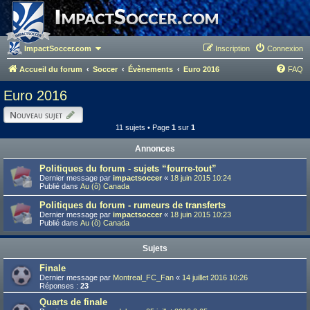
ImpactSoccer.com
Inscription
Connexion
Accueil du forum
Soccer
Évènements
Euro 2016
FAQ
Euro 2016
Nouveau sujet
11 sujets • Page
1
sur
1
Annonces
Politiques du forum - sujets “fourre-tout”
Dernier message par
impactsoccer
«
18 juin 2015 10:24
Publié dans
Au (ô) Canada
Politiques du forum - rumeurs de transferts
Dernier message par
impactsoccer
«
18 juin 2015 10:23
Publié dans
Au (ô) Canada
Sujets
Finale
Dernier message par
Montreal_FC_Fan
«
14 juillet 2016 10:26
Réponses :
23
Quarts de finale