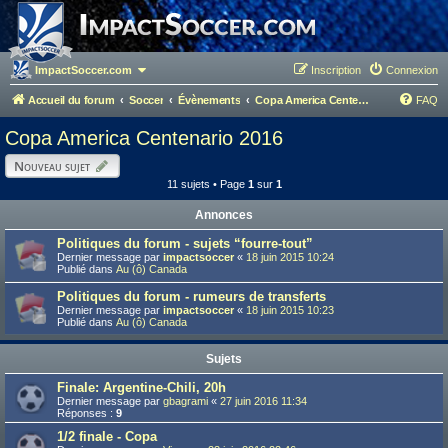
ImpactSoccer.com
Inscription
Connexion
Accueil du forum
Soccer
Évènements
Copa America Centenario 2016
FAQ
Copa America Centenario 2016
Nouveau sujet
11 sujets • Page
1
sur
1
Annonces
Politiques du forum - sujets “fourre-tout”
Dernier message par
impactsoccer
«
18 juin 2015 10:24
Publié dans
Au (ô) Canada
Politiques du forum - rumeurs de transferts
Dernier message par
impactsoccer
«
18 juin 2015 10:23
Publié dans
Au (ô) Canada
Sujets
Finale: Argentine-Chili, 20h
Dernier message par
gbagrami
«
27 juin 2016 11:34
Réponses :
9
1/2 finale - Copa