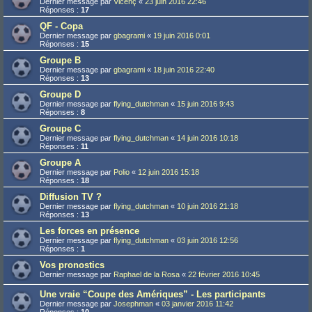
Dernier message par
Vicenç
«
23 juin 2016 22:46
Réponses :
17
QF - Copa
Dernier message par
gbagrami
«
19 juin 2016 0:01
Réponses :
15
Groupe B
Dernier message par
gbagrami
«
18 juin 2016 22:40
Réponses :
13
Groupe D
Dernier message par
flying_dutchman
«
15 juin 2016 9:43
Réponses :
8
Groupe C
Dernier message par
flying_dutchman
«
14 juin 2016 10:18
Réponses :
11
Groupe A
Dernier message par
Polio
«
12 juin 2016 15:18
Réponses :
18
Diffusion TV ?
Dernier message par
flying_dutchman
«
10 juin 2016 21:18
Réponses :
13
Les forces en présence
Dernier message par
flying_dutchman
«
03 juin 2016 12:56
Réponses :
1
Vos pronostics
Dernier message par
Raphael de la Rosa
«
22 février 2016 10:45
Une vraie “Coupe des Amériques” - Les participants
Dernier message par
Josephman
«
03 janvier 2016 11:42