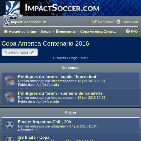
ImpactSoccer.com
Inscription
Connexion
Accueil du forum
Soccer
Évènements
Copa America Centenario 2016
FAQ
Copa America Centenario 2016
Nouveau sujet
11 sujets • Page
1
sur
1
Annonces
Politiques du forum - sujets “fourre-tout”
Dernier message par
impactsoccer
«
18 juin 2015 10:24
Publié dans
Au (ô) Canada
Politiques du forum - rumeurs de transferts
Dernier message par
impactsoccer
«
18 juin 2015 10:23
Publié dans
Au (ô) Canada
Sujets
Finale: Argentine-Chili, 20h
Dernier message par
gbagrami
«
27 juin 2016 11:34
Réponses :
9
1/2 finale - Copa