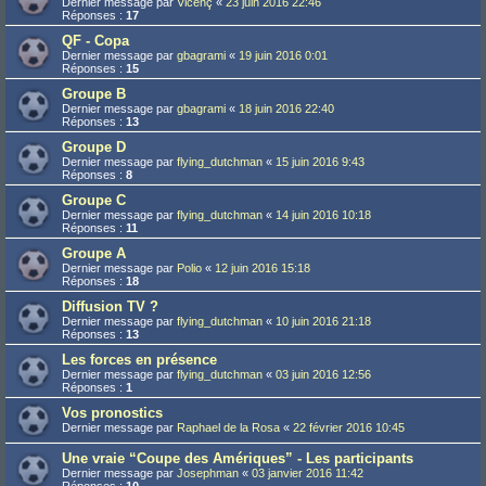
Dernier message par
Vicenç
«
23 juin 2016 22:46
Réponses :
17
QF - Copa
Dernier message par
gbagrami
«
19 juin 2016 0:01
Réponses :
15
Groupe B
Dernier message par
gbagrami
«
18 juin 2016 22:40
Réponses :
13
Groupe D
Dernier message par
flying_dutchman
«
15 juin 2016 9:43
Réponses :
8
Groupe C
Dernier message par
flying_dutchman
«
14 juin 2016 10:18
Réponses :
11
Groupe A
Dernier message par
Polio
«
12 juin 2016 15:18
Réponses :
18
Diffusion TV ?
Dernier message par
flying_dutchman
«
10 juin 2016 21:18
Réponses :
13
Les forces en présence
Dernier message par
flying_dutchman
«
03 juin 2016 12:56
Réponses :
1
Vos pronostics
Dernier message par
Raphael de la Rosa
«
22 février 2016 10:45
Une vraie “Coupe des Amériques” - Les participants
Dernier message par
Josephman
«
03 janvier 2016 11:42