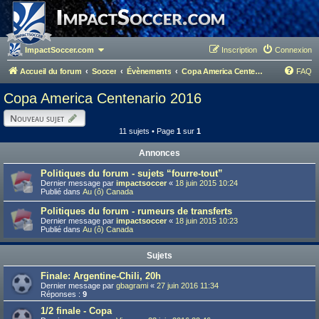
ImpactSoccer.com
Inscription
Connexion
Accueil du forum
Soccer
Évènements
Copa America Centenario 2016
FAQ
Copa America Centenario 2016
Nouveau sujet
11 sujets • Page
1
sur
1
Annonces
Politiques du forum - sujets “fourre-tout”
Dernier message par
impactsoccer
«
18 juin 2015 10:24
Publié dans
Au (ô) Canada
Politiques du forum - rumeurs de transferts
Dernier message par
impactsoccer
«
18 juin 2015 10:23
Publié dans
Au (ô) Canada
Sujets
Finale: Argentine-Chili, 20h
Dernier message par
gbagrami
«
27 juin 2016 11:34
Réponses :
9
1/2 finale - Copa