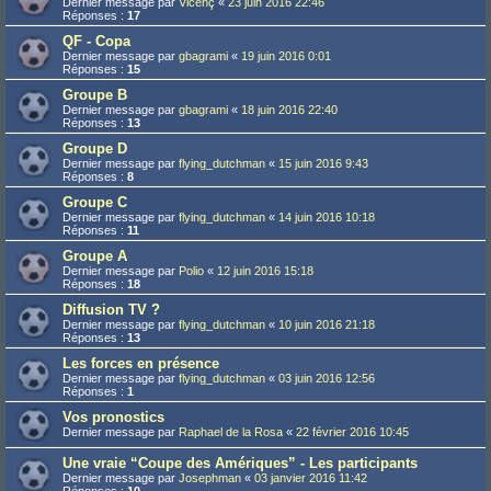
Dernier message par
Vicenç
«
23 juin 2016 22:46
Réponses :
17
QF - Copa
Dernier message par
gbagrami
«
19 juin 2016 0:01
Réponses :
15
Groupe B
Dernier message par
gbagrami
«
18 juin 2016 22:40
Réponses :
13
Groupe D
Dernier message par
flying_dutchman
«
15 juin 2016 9:43
Réponses :
8
Groupe C
Dernier message par
flying_dutchman
«
14 juin 2016 10:18
Réponses :
11
Groupe A
Dernier message par
Polio
«
12 juin 2016 15:18
Réponses :
18
Diffusion TV ?
Dernier message par
flying_dutchman
«
10 juin 2016 21:18
Réponses :
13
Les forces en présence
Dernier message par
flying_dutchman
«
03 juin 2016 12:56
Réponses :
1
Vos pronostics
Dernier message par
Raphael de la Rosa
«
22 février 2016 10:45
Une vraie “Coupe des Amériques” - Les participants
Dernier message par
Josephman
«
03 janvier 2016 11:42