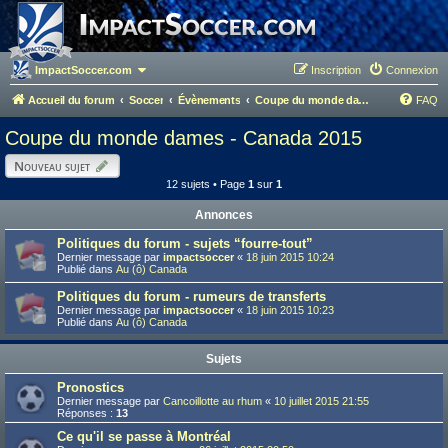
ImpactSoccer.com
Inscription
Connexion
Accueil du forum
Soccer
Évènements
Coupe du monde dames - Canada 2015
FAQ
Coupe du monde dames - Canada 2015
Nouveau sujet
12 sujets • Page
1
sur
1
Annonces
Politiques du forum - sujets “fourre-tout”
Dernier message par
impactsoccer
«
18 juin 2015 10:24
Publié dans
Au (ô) Canada
Politiques du forum - rumeurs de transferts
Dernier message par
impactsoccer
«
18 juin 2015 10:23
Publié dans
Au (ô) Canada
Sujets
Pronostics
Dernier message par
Cancoillotte au rhum
«
10 juillet 2015 21:55
Réponses :
13
Ce qu'il se passe à Montréal