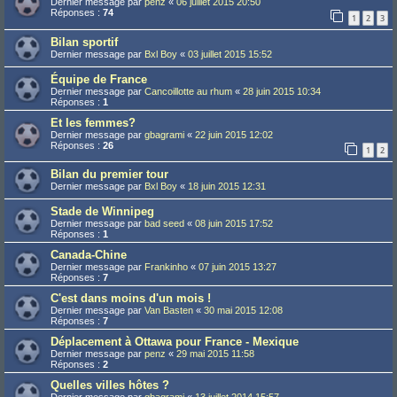
Dernier message par
penz
«
06 juillet 2015 20:50
Réponses :
74
1
2
3
Bilan sportif
Dernier message par
Bxl Boy
«
03 juillet 2015 15:52
Équipe de France
Dernier message par
Cancoillotte au rhum
«
28 juin 2015 10:34
Réponses :
1
Et les femmes?
Dernier message par
gbagrami
«
22 juin 2015 12:02
Réponses :
26
1
2
Bilan du premier tour
Dernier message par
Bxl Boy
«
18 juin 2015 12:31
Stade de Winnipeg
Dernier message par
bad seed
«
08 juin 2015 17:52
Réponses :
1
Canada-Chine
Dernier message par
Frankinho
«
07 juin 2015 13:27
Réponses :
7
C'est dans moins d'un mois !
Dernier message par
Van Basten
«
30 mai 2015 12:08
Réponses :
7
Déplacement à Ottawa pour France - Mexique
Dernier message par
penz
«
29 mai 2015 11:58
Réponses :
2
Quelles villes hôtes ?