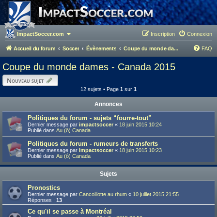
ImpactSoccer.com
Inscription
Connexion
Accueil du forum
Soccer
Évènements
Coupe du monde dames - Canada 2015
FAQ
Coupe du monde dames - Canada 2015
Nouveau sujet
12 sujets • Page
1
sur
1
Annonces
Politiques du forum - sujets “fourre-tout”
Dernier message par
impactsoccer
«
18 juin 2015 10:24
Publié dans
Au (ô) Canada
Politiques du forum - rumeurs de transferts
Dernier message par
impactsoccer
«
18 juin 2015 10:23
Publié dans
Au (ô) Canada
Sujets
Pronostics
Dernier message par
Cancoillotte au rhum
«
10 juillet 2015 21:55
Réponses :
13
Ce qu'il se passe à Montréal