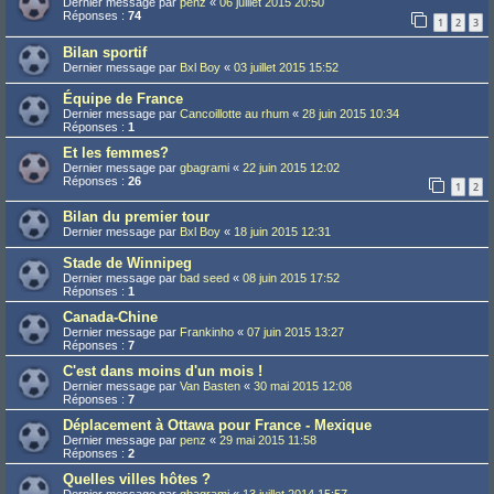
Dernier message par
penz
«
06 juillet 2015 20:50
Réponses :
74
1
2
3
Bilan sportif
Dernier message par
Bxl Boy
«
03 juillet 2015 15:52
Équipe de France
Dernier message par
Cancoillotte au rhum
«
28 juin 2015 10:34
Réponses :
1
Et les femmes?
Dernier message par
gbagrami
«
22 juin 2015 12:02
Réponses :
26
1
2
Bilan du premier tour
Dernier message par
Bxl Boy
«
18 juin 2015 12:31
Stade de Winnipeg
Dernier message par
bad seed
«
08 juin 2015 17:52
Réponses :
1
Canada-Chine
Dernier message par
Frankinho
«
07 juin 2015 13:27
Réponses :
7
C'est dans moins d'un mois !
Dernier message par
Van Basten
«
30 mai 2015 12:08
Réponses :
7
Déplacement à Ottawa pour France - Mexique
Dernier message par
penz
«
29 mai 2015 11:58
Réponses :
2
Quelles villes hôtes ?