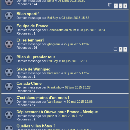
Dernier message par
penz
«
06 juillet 2015 20:50
Réponses :
74
1
2
3
Bilan sportif
Dernier message par
Bxl Boy
«
03 juillet 2015 15:52
Équipe de France
Dernier message par
Cancoillotte au rhum
«
28 juin 2015 10:34
Réponses :
1
Et les femmes?
Dernier message par
gbagrami
«
22 juin 2015 12:02
Réponses :
26
1
2
Bilan du premier tour
Dernier message par
Bxl Boy
«
18 juin 2015 12:31
Stade de Winnipeg
Dernier message par
bad seed
«
08 juin 2015 17:52
Réponses :
1
Canada-Chine
Dernier message par
Frankinho
«
07 juin 2015 13:27
Réponses :
7
C'est dans moins d'un mois !
Dernier message par
Van Basten
«
30 mai 2015 12:08
Réponses :
7
Déplacement à Ottawa pour France - Mexique
Dernier message par
penz
«
29 mai 2015 11:58
Réponses :
2
Quelles villes hôtes ?