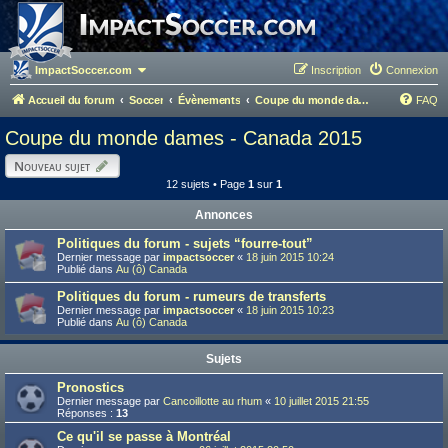
ImpactSoccer.com
Inscription
Connexion
Accueil du forum
Soccer
Évènements
Coupe du monde dames - Canada 2015
FAQ
Coupe du monde dames - Canada 2015
Nouveau sujet
12 sujets • Page
1
sur
1
Annonces
Politiques du forum - sujets “fourre-tout”
Dernier message par
impactsoccer
«
18 juin 2015 10:24
Publié dans
Au (ô) Canada
Politiques du forum - rumeurs de transferts
Dernier message par
impactsoccer
«
18 juin 2015 10:23
Publié dans
Au (ô) Canada
Sujets
Pronostics
Dernier message par
Cancoillotte au rhum
«
10 juillet 2015 21:55
Réponses :
13
Ce qu'il se passe à Montréal