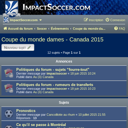
ImpactSoccer.com
Inscription
Connexion
Accueil du forum
Soccer
Évènements
Coupe du monde dames - Canada 2015
FAQ
Coupe du monde dames - Canada 2015
Nouveau sujet
12 sujets • Page
1
sur
1
Annonces
Politiques du forum - sujets “fourre-tout”
Dernier message par
impactsoccer
«
18 juin 2015 10:24
Publié dans
Au (ô) Canada
Politiques du forum - rumeurs de transferts
Dernier message par
impactsoccer
«
18 juin 2015 10:23
Publié dans
Au (ô) Canada
Sujets
Pronostics
Dernier message par
Cancoillotte au rhum
«
10 juillet 2015 21:55
Réponses :
13
Ce qu'il se passe à Montréal