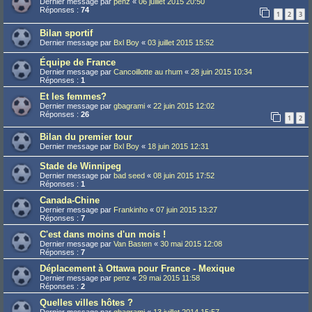
Dernier message par
penz
«
06 juillet 2015 20:50
Réponses :
74
1
2
3
Bilan sportif
Dernier message par
Bxl Boy
«
03 juillet 2015 15:52
Équipe de France
Dernier message par
Cancoillotte au rhum
«
28 juin 2015 10:34
Réponses :
1
Et les femmes?
Dernier message par
gbagrami
«
22 juin 2015 12:02
Réponses :
26
1
2
Bilan du premier tour
Dernier message par
Bxl Boy
«
18 juin 2015 12:31
Stade de Winnipeg
Dernier message par
bad seed
«
08 juin 2015 17:52
Réponses :
1
Canada-Chine
Dernier message par
Frankinho
«
07 juin 2015 13:27
Réponses :
7
C'est dans moins d'un mois !
Dernier message par
Van Basten
«
30 mai 2015 12:08
Réponses :
7
Déplacement à Ottawa pour France - Mexique
Dernier message par
penz
«
29 mai 2015 11:58
Réponses :
2
Quelles villes hôtes ?