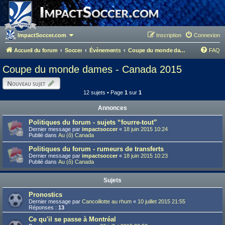
ImpactSoccer.com
Inscription
Connexion
Accueil du forum
Soccer
Évènements
Coupe du monde dames - Canada 2015
FAQ
Coupe du monde dames - Canada 2015
Nouveau sujet
12 sujets • Page
1
sur
1
Annonces
Politiques du forum - sujets “fourre-tout”
Dernier message par
impactsoccer
«
18 juin 2015 10:24
Publié dans
Au (ô) Canada
Politiques du forum - rumeurs de transferts
Dernier message par
impactsoccer
«
18 juin 2015 10:23
Publié dans
Au (ô) Canada
Sujets
Pronostics
Dernier message par
Cancoillotte au rhum
«
10 juillet 2015 21:55
Réponses :
13
Ce qu'il se passe à Montréal